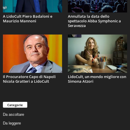
A LidoCult Piero Badaloni e
Annullata la data dello
Maurizio Mannoni
spettacolo Abba Symphonic a
Seravezza
Il Procuratore Capo di Napoli
LidoCult, un mondo migliore con
Nicola Gratteri a LidoCult
Simona Atzori
Categorie
Da ascoltare
Da leggere