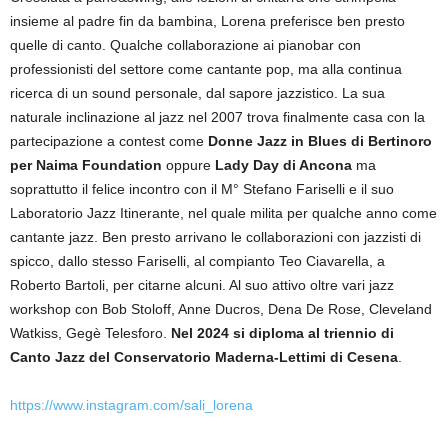
insieme al padre fin da bambina, Lorena preferisce ben presto
quelle di canto. Qualche collaborazione ai pianobar con
professionisti del settore come cantante pop, ma alla continua
ricerca di un sound personale, dal sapore jazzistico. La sua
naturale inclinazione al jazz nel 2007 trova finalmente casa con la
partecipazione a contest come
Donne Jazz in Blues di Bertinoro
per Naima Foundation
oppure
Lady Day di Ancona
ma
soprattutto il felice incontro con il M° Stefano Fariselli e il suo
Laboratorio Jazz Itinerante, nel quale milita per qualche anno come
cantante jazz. Ben presto arrivano le collaborazioni con jazzisti di
spicco, dallo stesso Fariselli, al compianto Teo Ciavarella, a
Roberto Bartoli, per citarne alcuni. Al suo attivo oltre vari jazz
workshop con Bob Stoloff, Anne Ducros, Dena De Rose, Cleveland
Watkiss, Gegè Telesforo.
Nel 2024 si diploma al triennio di
Canto Jazz del Conservatorio Maderna-Lettimi di Cesena
.
https://www.instagram.com/sali_lorena