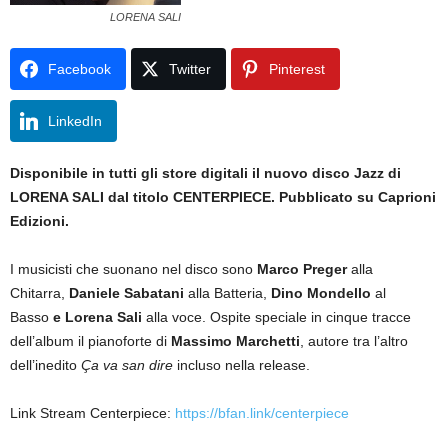
LORENA SALI
Facebook
Twitter
Pinterest
LinkedIn
Disponibile in tutti gli store digitali il nuovo disco Jazz di
LORENA SALI dal titolo CENTERPIECE. Pubblicato su Caprioni
Edizioni.
I musicisti che suonano nel disco sono
Marco Preger
alla
Chitarra,
Daniele Sabatani
alla Batteria,
Dino Mondello
al
Basso
e Lorena Sali
alla voce. Ospite speciale in cinque tracce
dell’album il pianoforte di
Massimo Marchetti
, autore tra l’altro
dell’inedito
Ça va san dire
incluso nella release.
Link Stream Centerpiece:
https://bfan.link/centerpiece