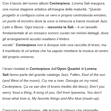
Con il lancio del nuovo album
Centerpiece
, Lorena Sali inaugura
una nuova stagione artistica all’insegna della maturità. “
Questo
progetto si configura come un vero e proprio centrotavola emotivo,
un punto di incontro dove la voce si intreccia a trame musicali Jazz,
Latin e Blues. Ogni traccia –
racconta la Sali
–
è un tassello
fondamentale di un mosaico sonoro curato nei minimi dettagli, dove
gli arrangiamenti acustici esaltano il timbro
vocale”.
Centerpiece
non è dunque solo una raccolta di brani, ma
il manifesto di un’artista che ha saputo rimettere la musica al centro
del proprio universo.
I brani rivisitati in
Centerpiece
dall’
Open Quartet
di
Lorena
Sali
fanno parte del grande catalogo Jazz:
Fallen, East of the sun
(and West of the moon), Cry me a river, Georgia on my mind,
Centerpiece, Ça va san dire
(il brano inedito del disco),
Don’t you
worry ‘bout a thing, A song of you, Girl from Ipanema, You don’t
know what love is, My favorite things and Afro blue
(mash-up).
Cresciuta a pane&swing, alle lezioni di chitarra che strimpella