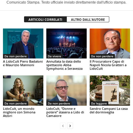
Comunicato Stampa. Testo ufficiale inviato direttamente dall'ufficio stampa.
ARTICOLI CORRELATI
ALTRO DALL'AUTORE
Da non perdere
Da vivere
Da non perdere
A LidoCult Piero Badaloni
Annullata la data dello
Il Procuratore Capo di
e Maurizio Mannoni
spettacolo Abba
Napoli Nicola Gratteri a
Symphonic a Seravezza
LidoCult
Da non perdere
Da non perdere
Da leggere
LidoCult, un mondo
LidoCult, “Donne e
Sandro Campani La casa
migliore con Simona
potere” stasera a Lido di
del dormiveglia
Atzori
Camaiore