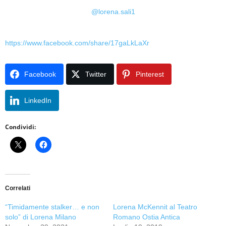
@lorena.sali1
https://www.facebook.com/share/17gaLkLaXr
Facebook
Twitter
Pinterest
LinkedIn
Condividi:
Correlati
“Timidamente stalker… e non
Lorena McKennit al Teatro
solo” di Lorena Milano
Romano Ostia Antica