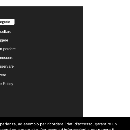
egorie
coltare
ggere
n perdere
noscere
eservare
vere
e Policy
esperienza, ad esempio per ricordare i dati d'accesso, garantire un
presenti su questo sito. Per maggiori informazioni o per negare il