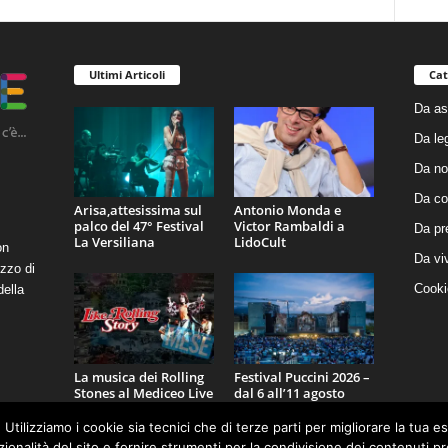
Ultimi Articoli
Cat
Da as
Da le
Da no
Da co
Arisa,attesissima sul
Antonio Monda e
palco del 47° Festival
Victor Rambaldi a
Da pr
La Versiliana
LidoCult
on
Da vi
zzo di
Cooki
della
La musica dei Rolling
Festival Puccini 2026 –
Stones al Mediceo Live
dal 6 all’11 agosto
Festival
 Utilizziamo i cookie sia tecnici che di terze parti per migliorare la tua 
nzionalità del sito e fornire strumenti per la condivisione dei contenuti 