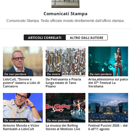
Comunicati Stampa
Comunicato Stampa. Testo ufficiale inviato direttamente dall'ufficio stampa.
ARTICOLI CORRELATI
ALTRO DALL'AUTORE
Da non perdere
Da vivere
Da non perdere
LidoCult, “Donne e
Da Pietrasanta a Pisa:la
Arisa,attesissima sul palco
potere” stasera a Lido di
lunga estate di Tano
del 47° Festival La
Camaiore
Pisano
Versiliana
Da non perdere
Da non perdere
Da non perdere
Antonio Monda e Victor
La musica dei Rolling
Festival Puccini 2026 – dal
Rambaldi a LidoCult
Stones al Mediceo Live
6 all’11 agosto