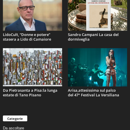
LidoCult, “Donne e potere”
Sandro Campani La casa del
stasera a Lido di Camaiore
dormiveglia
Da Pietrasanta a Pisa:la lunga
Arisa,attesissima sul palco
estate di Tano Pisano
del 47° Festival La Versiliana
Categorie
Da ascoltare