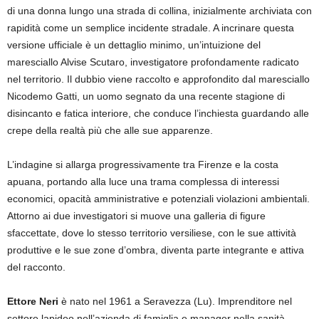
di una donna lungo una strada di collina, inizialmente archiviata con
rapidità come un semplice incidente stradale. A incrinare questa
versione ufficiale è un dettaglio minimo, un’intuizione del
maresciallo Alvise Scutaro, investigatore profondamente radicato
nel territorio. Il dubbio viene raccolto e approfondito dal maresciallo
Nicodemo Gatti, un uomo segnato da una recente stagione di
disincanto e fatica interiore, che conduce l’inchiesta guardando alle
crepe della realtà più che alle sue apparenze.
L’indagine si allarga progressivamente tra Firenze e la costa
apuana, portando alla luce una trama complessa di interessi
economici, opacità amministrative e potenziali violazioni ambientali.
Attorno ai due investigatori si muove una galleria di figure
sfaccettate, dove lo stesso territorio versiliese, con le sue attività
produttive e le sue zone d’ombra, diventa parte integrante e attiva
del racconto.
Ettore Neri
è nato nel 1961 a Seravezza (Lu). Imprenditore nel
settore lapideo nell’azienda di famiglia e manager nella sanità