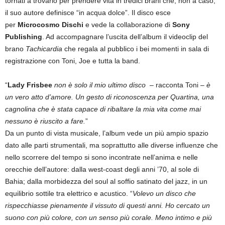
tornati a trovarlo per prendere vita in tredici brani che, non a caso,
il suo autore definisce “in acqua dolce”. Il disco esce
per
Microcosmo Dischi
e vede la collaborazione di
Sony
Publishing
. Ad accompagnare l’uscita dell’album il videoclip del
brano
Tachicardia
che regala al pubblico i bei momenti in sala di
registrazione con Toni, Joe e tutta la band.
“
Lady Frisbee
non è solo il mio ultimo disco
– racconta Toni –
è
un vero atto d’amore. Un gesto di riconoscenza per Quartina, una
cagnolina che è stata capace di ribaltare la mia vita come mai
nessuno è riuscito a fare.
”
Da un punto di vista musicale, l’album vede un più ampio spazio
dato alle parti strumentali, ma soprattutto alle diverse influenze che
nello scorrere del tempo si sono incontrate nell’anima e nelle
orecchie dell’autore: dalla west-coast degli anni ’70, al sole di
Bahia; dalla morbidezza del soul al soffio satinato del jazz, in un
equilibrio sottile tra elettrico e acustico. “
Volevo un disco che
rispecchiasse pienamente il vissuto di questi anni. Ho cercato un
suono con più colore, con un senso più corale. Meno intimo e più