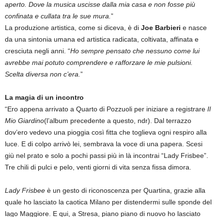
aperto. Dove la musica uscisse dalla mia casa e non fosse più
confinata e cullata tra le sue mura.
”
La produzione artistica, come si diceva, è di
Joe Barbieri
e nasce
da una sintonia umana ed artistica radicata, coltivata, affinata e
cresciuta negli anni. “
Ho sempre pensato che nessuno come lui
avrebbe mai potuto comprendere e rafforzare le mie pulsioni.
Scelta diversa non c’era.
”
La magia di un incontro
“Ero appena arrivato a Quarto di Pozzuoli per iniziare a registrare
Il
Mio Giardino
(l’album precedente a questo, ndr). Dal terrazzo
dov’ero vedevo una pioggia così fitta che toglieva ogni respiro alla
luce. E di colpo arrivò lei, sembrava la voce di una papera. Scesi
giù nel prato e solo a pochi passi più in là incontrai “Lady Frisbee”.
Tre chili di pulci e pelo, venti giorni di vita senza fissa dimora.
Lady Frisbee
è un gesto di riconoscenza per Quartina, grazie alla
quale ho lasciato la caotica Milano per distendermi sulle sponde del
lago Maggiore. E qui, a Stresa, piano piano di nuovo ho lasciato