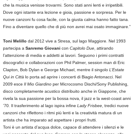
che la musica venisse trovarmi. Sono stati anni lenti e irripetibili.
Dove ogni istante era lezione e gioia, passione e sorpresa. Per le
nuove canzoni fu cosa facile, con la giusta calma hanno fatto tana.
Fino a diventare quello che di più non avrei mai osato immaginare.”
Toni Melillo
dal 2012 vive a Stresa, sul lago Maggiore. Nel 1993
partecipa a
Sanremo Giovani
con
Capitolo Due
, attirando
l’attenzione di media e addetti ai lavori. Seguono i primi contratti
discografici e collaborazioni con Phil Palmer, session man di Eric
Clapton, Bob Dylan e George Michael, mentre il singolo
L’Estate
Qui in Città
lo porta ad aprire i concerti di Biagio Antonacci. Nel
2009 esce
Il Mio Giardino
per Microcosmo Dischi/Sony Publishing,
disco completamente acustico distribuito anche in Giappone, che
rivela la sua passione per la bossa nova, il jazz e la west-coast anni
’70. Il trasferimento al lago ispira infine
Lady Frisbee
, tredici nuove
canzoni che riflettono i ritmi più lenti e la creatività matura di un
artista che ha imparato ad aspettare i propri frutti.
Toni è un artista d’acqua dolce, capace di attendere i silenzi e le