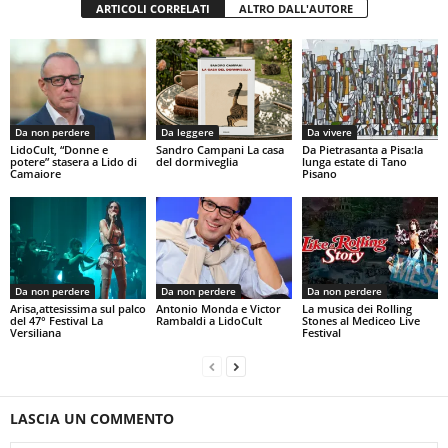
ARTICOLI CORRELATI
ALTRO DALL'AUTORE
Da non perdere
Da leggere
Da vivere
LidoCult, “Donne e
Sandro Campani La casa
Da Pietrasanta a Pisa:la
potere” stasera a Lido di
del dormiveglia
lunga estate di Tano
Camaiore
Pisano
Da non perdere
Da non perdere
Da non perdere
Arisa,attesissima sul palco
Antonio Monda e Victor
La musica dei Rolling
del 47° Festival La
Rambaldi a LidoCult
Stones al Mediceo Live
Versiliana
Festival
LASCIA UN COMMENTO