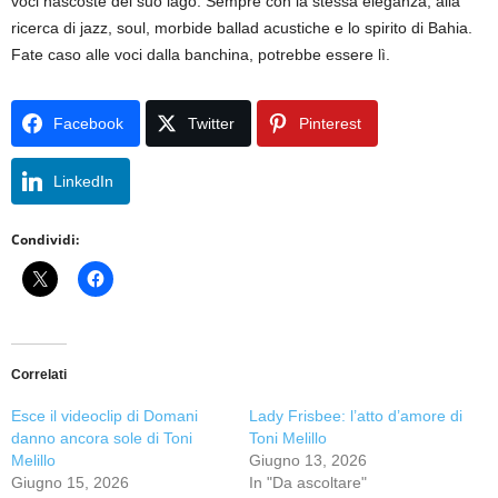
voci nascoste del suo lago. Sempre con la stessa eleganza, alla
ricerca di jazz, soul, morbide ballad acustiche e lo spirito di Bahia.
Fate caso alle voci dalla banchina, potrebbe essere lì.
Facebook
Twitter
Pinterest
LinkedIn
Condividi:
Correlati
Esce il videoclip di Domani
Lady Frisbee: l’atto d’amore di
danno ancora sole di Toni
Toni Melillo
Melillo
Giugno 13, 2026
Giugno 15, 2026
In "Da ascoltare"