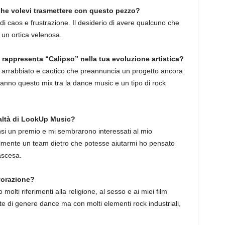
che volevi trasmettere con questo pezzo?
i caos e frustrazione. Il desiderio di avere qualcuno che
 un ortica velenosa.
a rappresenta “Calipso” nella tua evoluzione artistica?
ù arrabbiato e caotico che preannuncia un progetto ancora
e hanno questo mix tra la dance music e un tipo di rock
ealtà di LookUp Music?
insi un premio e mi sembrarono interessati al mio
almente un team dietro che potesse aiutarmi ho pensato
 ascesa.
avorazione?
olti riferimenti alla religione, al sesso e ai miei film
te di genere dance ma con molti elementi rock industriali,