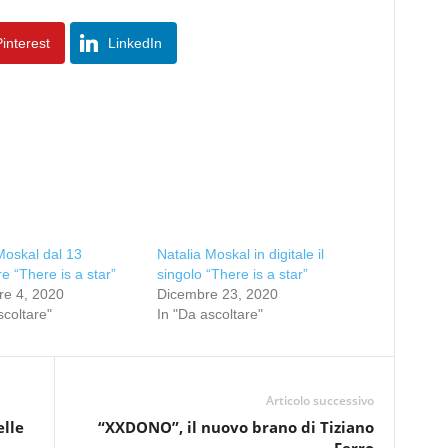
interest
LinkedIn
Moskal dal 13
Natalia Moskal in digitale il
 “There is a star”
singolo “There is a star”
e 4, 2020
Dicembre 23, 2020
scoltare"
In "Da ascoltare"
Articolo successivo
elle
“XXDONO”, il nuovo brano di Tiziano