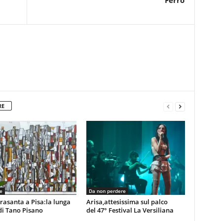
Ferro
RE
e
Da non perdere
rasanta a Pisa:la lunga
Arisa,attesissima sul palco
di Tano Pisano
del 47° Festival La Versiliana