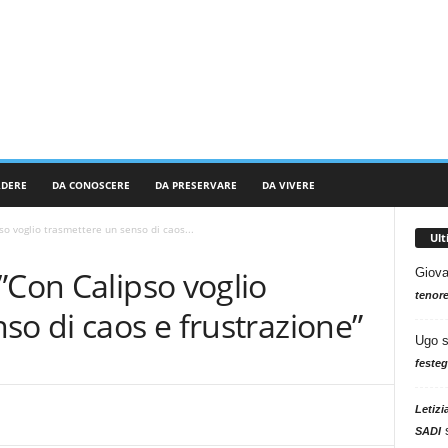
RDERE
DA CONOSCERE
DA PRESERVARE
DA VIVERE
so voglio trasmettere un senso di caos...
Ul
”Con Calipso voglio
Giova
tenore
so di caos e frustrazione”
Ugo
festeg
Letizi
SADI