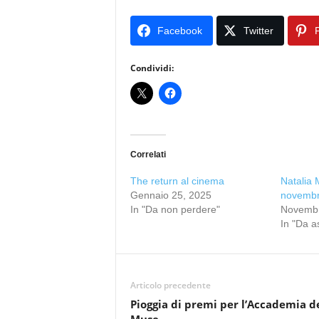
Facebook
Twitter
P
Condividi:
Correlati
The return al cinema
Natalia 
Gennaio 25, 2025
novembre
In "Da non perdere"
Novembr
In "Da a
Articolo precedente
Pioggia di premi per l’Accademia d