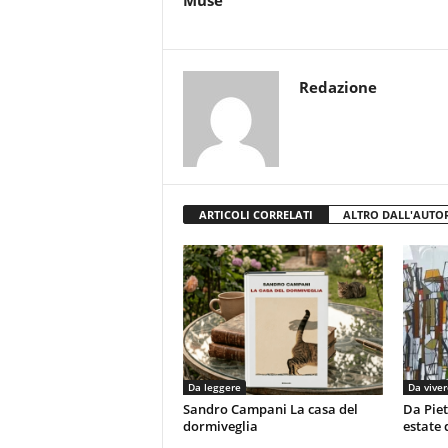
Muse
Redazione
ARTICOLI CORRELATI
ALTRO DALL'AUTO
Da leggere
Da viver
Sandro Campani La casa del
Da Piet
dormiveglia
estate 