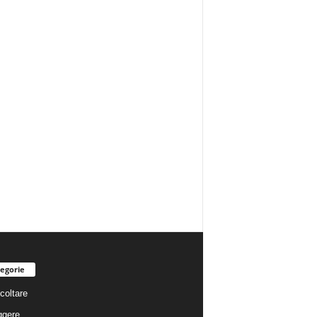
egorie
coltare
ggere