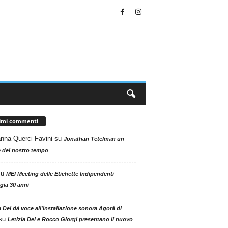
timi commenti
nna Querci Favini
su
Jonathan Tetelman un
 del nostro tempo
su
MEI Meeting delle Etichette Indipendenti
gia 30 anni
a Dei dà voce all'installazione sonora Agorà di
su
Letizia Dei e Rocco Giorgi presentano il nuovo