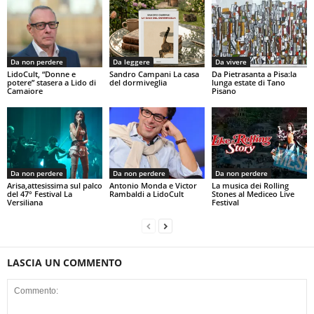
Da non perdere
Da leggere
Da vivere
LidoCult, “Donne e
Sandro Campani La casa
Da Pietrasanta a Pisa:la
potere” stasera a Lido di
del dormiveglia
lunga estate di Tano
Camaiore
Pisano
Da non perdere
Da non perdere
Da non perdere
Arisa,attesissima sul palco
Antonio Monda e Victor
La musica dei Rolling
del 47° Festival La
Rambaldi a LidoCult
Stones al Mediceo Live
Versiliana
Festival
LASCIA UN COMMENTO