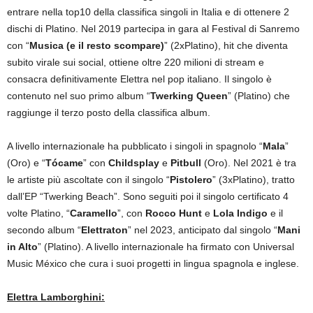
entrare nella top10 della classifica singoli in Italia e di ottenere 2
dischi di Platino. Nel 2019 partecipa in gara al Festival di Sanremo
con “
Musica (e il resto scompare)
” (2xPlatino), hit che diventa
subito virale sui social, ottiene oltre 220 milioni di stream e
consacra definitivamente Elettra nel pop italiano. Il singolo è
contenuto nel suo primo album “
Twerking Queen
” (Platino) che
raggiunge il terzo posto della classifica album.
A livello internazionale ha pubblicato i singoli in spagnolo “
Mala
”
(Oro) e “
Tócame
” con
Childsplay
e
Pitbull
(Oro). Nel 2021 è tra
le artiste più ascoltate con il singolo “
Pistolero
” (3xPlatino), tratto
dall’EP “Twerking Beach”. Sono seguiti poi il singolo certificato 4
volte Platino, “
Caramello
”, con
Rocco Hunt
e
Lola Indigo
e il
secondo album “
Elettraton
” nel 2023, anticipato dal singolo “
Mani
in Alto
” (Platino). A livello internazionale ha firmato con Universal
Music México che cura i suoi progetti in lingua spagnola e inglese.
Elettra Lamborghini: