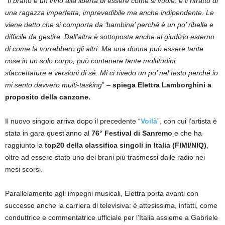
“
Il brano è un inno alla libertà di essere come si vuole: è il ritratto di
una ragazza imperfetta, imprevedibile ma anche indipendente. Le
viene detto che si comporta da ‘bambina’ perché è un po’ ribelle e
difficile da gestire. Dall’altra è sottoposta anche al giudizio esterno
di come la vorrebbero gli altri. Ma una donna può essere tante
cose in un solo corpo, può contenere tante moltitudini,
sfaccettature e versioni di sé. Mi ci rivedo un po’ nel testo perché io
mi sento davvero multi-tasking
” –
spiega Elettra Lamborghini a
proposito della canzone.
Il nuovo singolo arriva dopo il precedente “
Voilà
”, con cui l’artista è
stata in gara quest’anno al
76° Festival di Sanremo
e che ha
raggiunto la
top20 della classifica singoli in Italia (FIMI/NIQ)
,
oltre ad essere stato uno dei brani più trasmessi dalle radio nei
mesi scorsi.
Parallelamente agli impegni musicali, Elettra porta avanti con
successo anche la carriera di televisiva: è attesissima, infatti, come
conduttrice e commentatrice ufficiale per l’Italia assieme a Gabriele