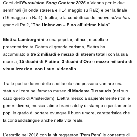
Corsi dell’
Eurovision Song Contest 2026
a Vienna per le due
semifinali (in onda stasera e il 14 maggio su Rai2) e per la finale
(16 maggio su Rai1). Inoltre, è la conduttrice del nuovo
adventure
game
di Rai2, “
The Unknown – Fino all’ultimo bivio
”.
Elettra Lamborghini
è una popstar, attrice, modella e
presentatrice tv. Dotata di grande carisma, Elettra ha
accumulato
oltre 2 miliardi e mezzo di stream totali
con la sua
musica,
15 dischi di Platino
,
3 dischi d’Oro
e
mezzo miliardo di
visualizzazioni con i suoi videoclip
.
Tra le poche donne dello spettacolo che possono vantare una
statua di cera nel famoso museo di
Madame Tussauds
(nel suo
caso quello di Amsterdam), Elettra mescola sapientemente ritmi e
generi diversi, musica latin e brani catchy di stampo squisitamente
pop, in grado di portare ovunque il buon umore, caratteristica che
la contraddistingue anche nella vita reale.
L’esordio nel 2018 con la hit reggaeton “
Pem Pem
” le consente di