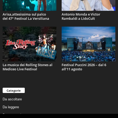
Arisa,attesissima sul palco
Antonio Monda e Victor
del 47° Festival La Versiliana
Rambaldi a LidoCult
La musica dei Rolling Stones al
Festival Puccini 2026 – dal 6
Mediceo Live Festival
all’11 agosto
Categorie
Da ascoltare
Da leggere
Da non perdere