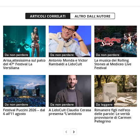
ARTICOLI CORRELATI
ALTRO DALL'AUTORE
Da non perdere
Da non perdere
Da non perdere
Arisa,attesissima sul palco
Antonio Monda e Victor
La musica dei Rolling
del 47° Festival La
Rambaldi a LidoCult
Stones al Mediceo Live
Versiliana
Festival
Da non perdere
Da non perdere
Da leggere
Festival Puccini 2026 – dal
A LidoCult Claudio Cerasa
Rimanere figli nell’eco
6 all’11 agosto
presenta “L’antidoto
delle parole: Le verità
provvisorie di Carmen
Pellegrino