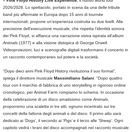
– Pink Floyd History Live Experience
, il nuovo world tour
2026/2028. Lo spettacolo, portato in scena da una delle tribute
band più affermate in Europa dopo 15 anni di tournée
internazionali, propone un’esperienza costruita su due livelli. Alla
precisione dell’esecuzione musicale, che rispetta l’identità sonora
dei Pink Floyd, si affianca una narrazione visiva ispirata all’album
Animals
(1977) e alla visione distopica di George Orwell.
Videoproiezioni, luci e scenografie digitali trasformano il concerto in
un racconto contemporaneo sul potere e la società.
“Dopo dieci anni Pink Floyd History rivoluziona il suo format”,
spiega il direttore musicale
Massimiliano Salani
. “Dopo quattro
tour con il marchio di fabbrica di uno storytelling in rigoroso ordine
cronologico, per Animal Farm rompiamo lo schema. In occasione
della celebrazione di un disco amatissimo come
Animals
,
proporremo una scaletta in tre atti, ognuno incentrato sui tre
concetti della fattoria degli animali e del disco. Il primo atto sarà
dedicato ai ‘Dogs’, il secondo ai ‘Pigs’ e il terzo alle ‘Sheep’. Ogni
capitolo vedrà i brani del disco accompagnati nel racconto musicale