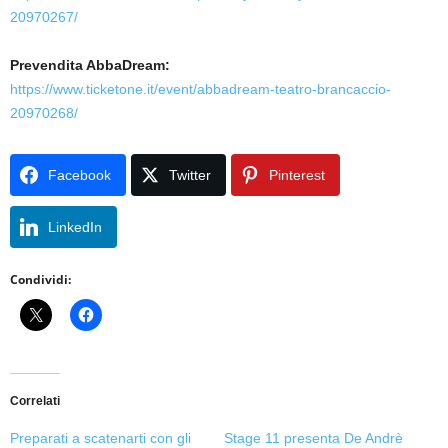
20970267/
Prevendita AbbaDream:
https://www.ticketone.it/event/abbadream-teatro-brancaccio-
20970268/
Facebook
Twitter
Pinterest
LinkedIn
Condividi:
Correlati
Preparati a scatenarti con gli
Stage 11 presenta De Andrè