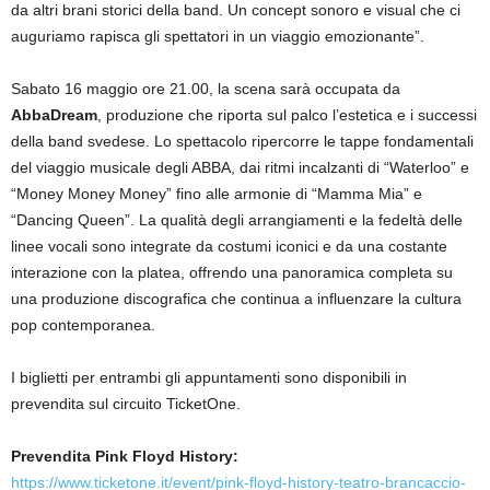
da altri brani storici della band. Un concept sonoro e visual che ci
auguriamo rapisca gli spettatori in un viaggio emozionante”.
Sabato 16 maggio ore 21.00, la scena sarà occupata da
AbbaDream
, produzione che riporta sul palco l’estetica e i successi
della band svedese. Lo spettacolo ripercorre le tappe fondamentali
del viaggio musicale degli ABBA, dai ritmi incalzanti di “Waterloo” e
“Money Money Money” fino alle armonie di “Mamma Mia” e
“Dancing Queen”. La qualità degli arrangiamenti e la fedeltà delle
linee vocali sono integrate da costumi iconici e da una costante
interazione con la platea, offrendo una panoramica completa su
una produzione discografica che continua a influenzare la cultura
pop contemporanea.
I biglietti per entrambi gli appuntamenti sono disponibili in
prevendita sul circuito TicketOne.
Prevendita Pink Floyd History:
https://www.ticketone.it/event/pink-floyd-history-teatro-brancaccio-