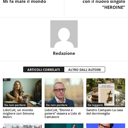
Mi fa male il mondo
con il nuovo singolo
“HEROINE”
Redazione
ARTICOLI CORRELATI
ALTRO DALL'AUTORE
Da non perdere
Da non perdere
Da leggere
LidoCult, un mondo
LidoCult, “Donne e
Sandro Campani La casa
migliore con Simona
potere” stasera a Lido di
del dormiveglia
Atzori
Camaiore