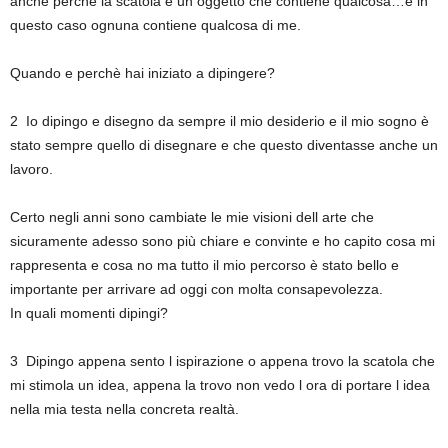
anche perché la scatola è un oggetto che contiene qualcosa…e in
questo caso ognuna contiene qualcosa di me.
Quando e perchè hai iniziato a dipingere?
2 Io dipingo e disegno da sempre il mio desiderio e il mio sogno è
stato sempre quello di disegnare e che questo diventasse anche un
lavoro.
Certo negli anni sono cambiate le mie visioni dell arte che
sicuramente adesso sono più chiare e convinte e ho capito cosa mi
rappresenta e cosa no ma tutto il mio percorso è stato bello e
importante per arrivare ad oggi con molta consapevolezza.
In quali momenti dipingi?
3 Dipingo appena sento l ispirazione o appena trovo la scatola che
mi stimola un idea, appena la trovo non vedo l ora di portare l idea
nella mia testa nella concreta realtà.