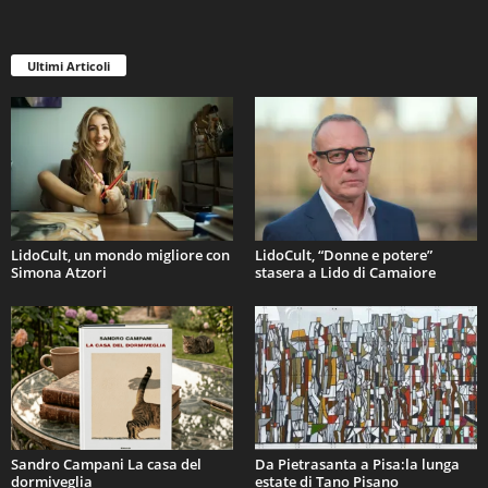
Ultimi Articoli
LidoCult, un mondo migliore con
LidoCult, “Donne e potere”
Simona Atzori
stasera a Lido di Camaiore
Sandro Campani La casa del
Da Pietrasanta a Pisa:la lunga
dormiveglia
estate di Tano Pisano