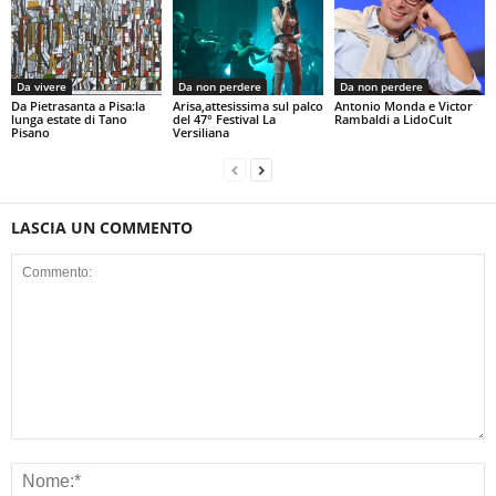
Da vivere
Da non perdere
Da non perdere
Da Pietrasanta a Pisa:la
Arisa,attesissima sul palco
Antonio Monda e Victor
lunga estate di Tano
del 47° Festival La
Rambaldi a LidoCult
Pisano
Versiliana
LASCIA UN COMMENTO