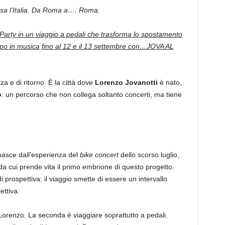
versa l’Italia. Da Roma a…. Roma.
arty in un viaggio a pedali che trasforma lo spostamento
mpo in musica
fino al 12 e il 13 settembre con…JOVA AL
a e di ritorno. È la città dove
Lorenzo Jovanotti
è nato,
o
: un percorso che non collega soltanto concerti, ma tiene
 nasce dall’esperienza del
bike concert
dello scorso luglio,
da cui prende vita il primo embrione di questo progetto.
prospettiva: il viaggio smette di essere un intervallo
ettiva.
orenzo. La seconda è viaggiare soprattutto a pedali.