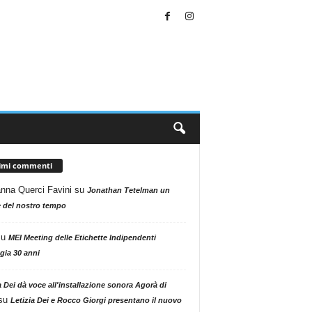
timi commenti
nna Querci Favini
su
Jonathan Tetelman un
 del nostro tempo
su
MEI Meeting delle Etichette Indipendenti
gia 30 anni
a Dei dà voce all'installazione sonora Agorà di
su
Letizia Dei e Rocco Giorgi presentano il nuovo