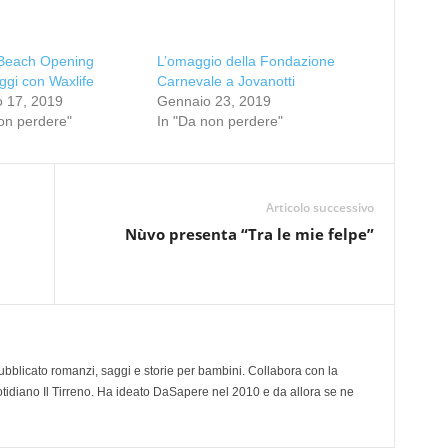
 Beach Opening
L’omaggio della Fondazione
gi con Waxlife
Carnevale a Jovanotti
o 17, 2019
Gennaio 23, 2019
on perdere"
In "Da non perdere"
Articolo successivo
Nùvo presenta “Tra le mie felpe”
 pubblicato romanzi, saggi e storie per bambini. Collabora con la
otidiano Il Tirreno. Ha ideato DaSapere nel 2010 e da allora se ne