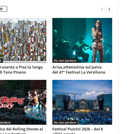
RE
e
Da non perdere
rasanta a Pisa:la lunga
Arisa,attesissima sul palco
di Tano Pisano
del 47° Festival La Versiliana
perdere
Da non perdere
ca dei Rolling Stones al
Festival Puccini 2026 – dal 6