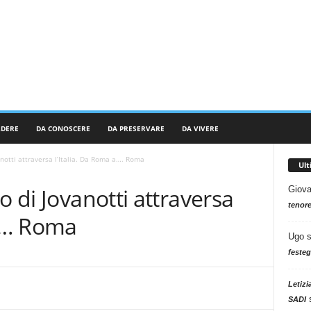
RDERE
DA CONOSCERE
DA PRESERVARE
DA VIVERE
anotti attraversa l’Italia. Da Roma a…. Roma
Ul
o di Jovanotti attraversa
Giova
tenore
a…. Roma
Ugo
festeg
Letizi
SADI