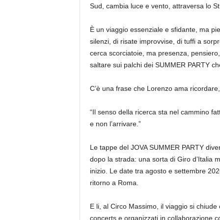
Sud, cambia luce e vento, attraversa lo Stret
È un viaggio essenziale e sfidante, ma pien
silenzi, di risate improvvise, di tuffi a 
cerca scorciatoie, ma presenza, pensiero,
saltare sui palchi dei SUMMER PARTY ch
C’è una frase che Lorenzo ama ricordare, 
“Il senso della ricerca sta nel cammino fatt
e non l’arrivare.”
Le tappe del JOVA SUMMER PARTY diventan
dopo la strada: una sorta di Giro d’Italia
inizio. Le date tra agosto e settembre 20
ritorno a Roma.
E li, al Circo Massimo, il viaggio si chiud
concerts e organizzati in collaborazione