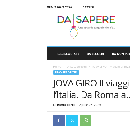
VEN 7 AGO 2026
ACCEDI
D
a
S
a
p
e
r
DA ASCOLTARE
DA LEGGERE
DA NON PE
e
Home
Uncategorized
JOVA GIRO Il viaggio di Jov
UNCATEGORIZED
JOVA GIRO Il viaggi
l’Italia. Da Roma 
Di
Elena Torre
-
Aprile 23, 2026