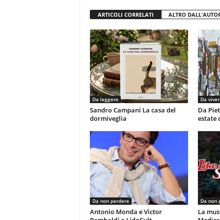
ARTICOLI CORRELATI
ALTRO DALL'AUTO
Da leggere
Da viver
Sandro Campani La casa del
Da Piet
dormiveglia
estate 
Da non perdere
Da non 
Antonio Monda e Victor
La musi