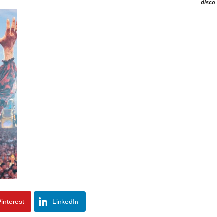
disco
interest
LinkedIn