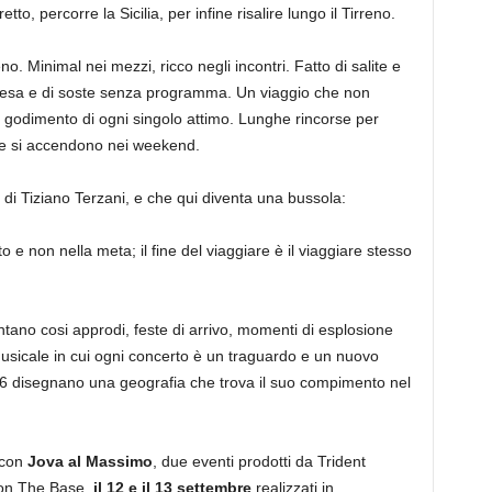
to, percorre la Sicilia, per infine risalire lungo il Tirreno.
o. Minimal nei mezzi, ricco negli incontri. Fatto di salite e
sorpresa e di soste senza programma. Un viaggio che non
 godimento di ogni singolo attimo. Lunghe rincorse per
e si accendono nei weekend.
di Tiziano Terzani, e che qui diventa una bussola:
o e non nella meta; il fine del viaggiare è il viaggiare stesso
o cosi approdi, feste di arrivo, momenti di esplosione
 musicale in cui ogni concerto è un traguardo e un nuovo
26 disegnano una geografia che trova il suo compimento nel
e con
Jova al Massimo
, due eventi prodotti da Trident
 con The Base,
il 12 e il 13 settembre
realizzati in