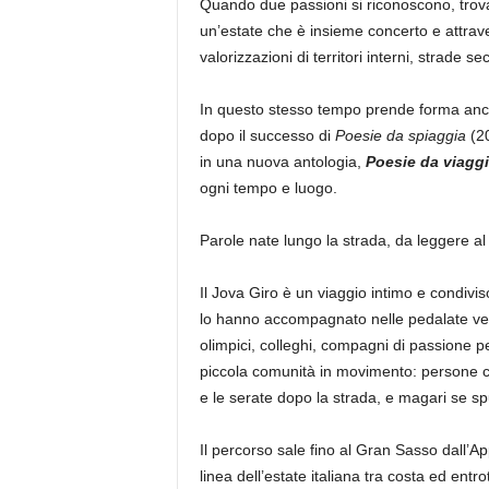
Quando due passioni si riconoscono, trova
un’estate che è insieme concerto e attrav
valorizzazioni di territori interni, strade se
In questo stesso tempo prende forma anch
dopo il successo di
Poesie da spiaggia
(20
in una nuova antologia,
Poesie da viagg
ogni tempo e luogo.
Parole nate lungo la strada, da leggere al
Il Jova Giro è un viaggio intimo e condivi
lo hanno accompagnato nelle pedalate verso i
olimpici, colleghi, compagni di passione p
piccola comunità in movimento: persone ch
e le serate dopo la strada, e magari se s
Il percorso sale fino al Gran Sasso dall’Ap
linea dell’estate italiana tra costa ed entr