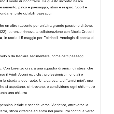
no il modo di incontrarsi. Da questo incontro nasce
ersamento, palco e paesaggio, ritmo e respiro. Sport e
condarie, piste ciclabili, paesaggi.
e un altro racconto per un’altra grande passione di Jova:
22), Lorenzo rinnova la collaborazione con Nicola Crocetti
io
, in uscita il 5 maggio per Feltrinelli. Antologia di poesia di
 volo o da lasciare sedimentare, come certi paesaggi.
so. Con Lorenzo ci sarà una squadra di amici, gli stessi che
l Friuli. Alcuni ex ciclisti professionisti mondiali e
er la strada a due ruote. Una carovana di “amici miei”, una
e si aspettano, si ritrovano, e condividono ogni chilometro
punta una chitarra…
pennino laziale e scende verso l’Adriatico, attraversa la
oterra, sfiora cittadine ed entra nei paesi. Poi continua verso