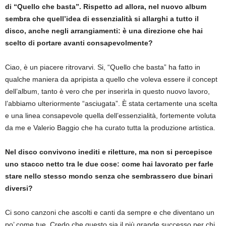
di “Quello che basta”. Rispetto ad allora, nel nuovo album
sembra che quell’idea di essenzialità si allarghi a tutto il
disco, anche negli arrangiamenti: è una direzione che hai
scelto di portare avanti consapevolmente?
Ciao, è un piacere ritrovarvi. Si, “Quello che basta” ha fatto in
qualche maniera da apripista a quello che voleva essere il concept
dell’album, tanto è vero che per inserirla in questo nuovo lavoro,
l’abbiamo ulteriormente “asciugata”. È stata certamente una scelta
e una linea consapevole quella dell’essenzialità, fortemente voluta
da me e Valerio Baggio che ha curato tutta la produzione artistica.
Nel disco convivono inediti e riletture, ma non si percepisce
uno stacco netto tra le due cose: come hai lavorato per farle
stare nello stesso mondo senza che sembrassero due binari
diversi?
Ci sono canzoni che ascolti e canti da sempre e che diventano un
po’ come tue. Credo che questo sia il più grande successo per chi