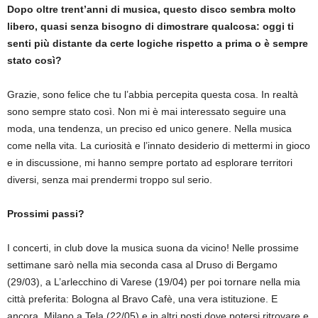
Dopo oltre trent’anni di musica, questo disco sembra molto
libero, quasi senza bisogno di dimostrare qualcosa: oggi ti
senti più distante da certe logiche rispetto a prima o è sempre
stato così?
Grazie, sono felice che tu l’abbia percepita questa cosa. In realtà
sono sempre stato così. Non mi è mai interessato seguire una
moda, una tendenza, un preciso ed unico genere. Nella musica
come nella vita. La curiosità e l’innato desiderio di mettermi in gioco
e in discussione, mi hanno sempre portato ad esplorare territori
diversi, senza mai prendermi troppo sul serio.
Prossimi passi?
I concerti, in club dove la musica suona da vicino! Nelle prossime
settimane sarò nella mia seconda casa al Druso di Bergamo
(29/03), a L’arlecchino di Varese (19/04) per poi tornare nella mia
città preferita: Bologna al Bravo Cafè, una vera istituzione. E
ancora, Milano a Tela (22/05) e in altri posti dove potersi ritrovare e