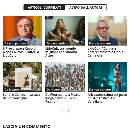
ARTICOLI CORRELATI
ALTRO DALL'AUTORE
Da non perdere
Da non perdere
Da non perdere
Il Procuratore Capo di
LidoCult, un mondo
LidoCult, “Donne e
Napoli Nicola Gratteri a
migliore con Simona
potere” stasera a Lido di
LidoCult
Atzori
Camaiore
Da leggere
Da vivere
Da non perdere
Sandro Campani La casa
Da Pietrasanta a Pisa:la
Arisa,attesissima sul palco
del dormiveglia
lunga estate di Tano
del 47° Festival La
Pisano
Versiliana
LASCIA UN COMMENTO