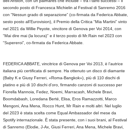
dell’Ariston, con un palmares che include – tra i tanti successi – il
secondo posto di Francesca Michielin al Festival di Sanremo 2016
con “Nessun grado di separazione” (co-firmata da Federica Abbate,
sesto posto all’Eurovision), il Premio della Critica “Mia Martini” vinto
nel 2021 da Willie Peyote, vincitore di Genova per Voi 2014, con
“Mai dire mai (la locura)” e il terzo posto di Mr.Rain nel 2023 con
“Supereroi”, co-firmata da Federica Abbate.
FEDERICA ABBATE, vincitrice di Genova per Voi 2013, è l’autrice
italiana più certificata di sempre. Ha ottenuto un disco di diamante
(Baby K e Giusy Ferreri, «Roma-Bangkok»), più di 110 dischi di
platino e più di 10 dischi d’oro, firmando canzoni di successo per
Fiorella Mannoia, Fedez, Noemi, Marracash, Michele Bravi,
Boomdabash, Loredana Berté, Elisa, Eros Ramazzotti, Marco
Mengoni, Ana Mena, Rocco Hunt, Mr Rain e molti altri. Nel luglio
del 2023 è stata scelta come Equal Ambassador del mese da
Spotify internazionale. È stata presente, con i suoi brani, al Festival
di Sanremo (Elodie, J-Ax, Giusi Ferreri, Ana Mena, Michele Bravi,