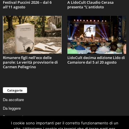
Festival Puccini 2026 – dal 6
A LidoCult Claudio Cerasa
all’11 agosto
presenta “L’antidoto
Rimanere figli nell’eco delle
LidoCult decima edizione Lido di
parole: Le verità provvisorie di
Camaiore dal 5 al 20 agosto
Carmen Pellegrino
Categorie
Da ascoltare
Da leggere
Da non perdere
I cookie sono importanti per il corretto funzionamento di un
Da conoscere
sito. Utilizziamo i cookie sia tecnici che di terze parti per