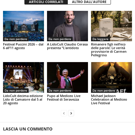
ARTICOLI CORRELATI
ALTRO DALL'AUTORE
Da non perdere
Da non perdere
Da leggere
Festival Puccini 2026 – dal
A LidoCult Claudio Cerasa
Rimanere figli nell’eco
6 all’11 agosto
presenta “L’antidoto
delle parole: Le verità
provvisorie di Carmen
Pellegrino
Da non perdere
Da non perdere
Da non perdere
LidoCult decima edizione
Pupo al Mediceo Live
Michael Jackson
Lido di Camaiore dal 5 al
Festival di Seravezza
Celebration al Mediceo
20 agosto
Live Festival
LASCIA UN COMMENTO