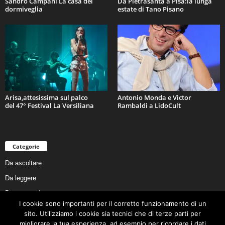
Sandro Campani La casa del
Da Pietrasanta a Pisa:la lunga
dormiveglia
estate di Tano Pisano
Arisa,attesissima sul palco
Antonio Monda e Victor
del 47° Festival La Versiliana
Rambaldi a LidoCult
Categorie
Da ascoltare
Da leggere
Da non perdere
I cookie sono importanti per il corretto funzionamento di un
Da conoscere
sito. Utilizziamo i cookie sia tecnici che di terze parti per
Da preservare
migliorare la tua esperienza, ad esempio per ricordare i dati