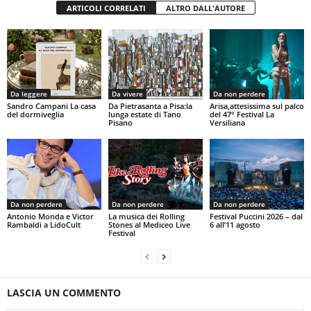
ARTICOLI CORRELATI
ALTRO DALL'AUTORE
Da leggere
Da vivere
Da non perdere
Sandro Campani La casa
Da Pietrasanta a Pisa:la
Arisa,attesissima sul palco
del dormiveglia
lunga estate di Tano
del 47° Festival La
Pisano
Versiliana
Da non perdere
Da non perdere
Da non perdere
Antonio Monda e Victor
La musica dei Rolling
Festival Puccini 2026 – dal
Rambaldi a LidoCult
Stones al Mediceo Live
6 all’11 agosto
Festival
LASCIA UN COMMENTO