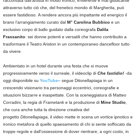
raccontata dall’artista in modo ironico, irriverente e mai giudicante
attraverso tutto ciò che, del frenetico mondo di Margherita, può
essere fastidioso. A rendere ancora più impattante ed energico il
brano l’arrangiamento curato dal
M° Carolina Bubbico
e un
esclusivo corpo di ballo guidato dalla coreografa
Dalila
Frassanito
: sei donne potenti e versatili che hanno contribuito a
trasformare il Teatro Ariston in un contemporaneo dancefloor tutto
da vivere.
Ambientato in un hotel durante una festa che si muove
progressivamente verso il surreale, il videoclip di
Che fastidio!
-da
oggi disponibile su
YouTube
– segue Ditonellapiaga in un
crescendo visionario tra personaggi eccentrici, coreografie e
situazioni bizzarre e inaspettate. Con la sceneggiatura di Matteo
Corradini, la regia di
Frametank
e la produzione di
Mine Studio
,
che cura anche tutta la direzione creativa del
progetto
Ditonellapiaga
, il video mette in scena un vortice ipnotico e
ironico metafora di quello spaesamento di chi si sente soffocato da
troppe regole e dall’ossessione di dover rientrare, a ogni costo, in