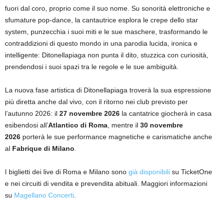
fuori dal coro, proprio come il suo nome. Su sonorità elettroniche e
sfumature pop-dance, la cantautrice esplora le crepe dello star
system, punzecchia i suoi miti e le sue maschere, trasformando le
contraddizioni di questo mondo in una parodia lucida, ironica e
intelligente: Ditonellapiaga non punta il dito, stuzzica con curiosità,
prendendosi i suoi spazi tra le regole e le sue ambiguità.
La nuova fase artistica di Ditonellapiaga troverà la sua espressione
più diretta anche dal vivo, con il ritorno nei club previsto per
l’autunno 2026: il
27 novembre 2026
la cantatrice giocherà in casa
esibendosi all’
Atlantico di Roma
, mentre il
30 novembre
2026
porterà le sue performance magnetiche e carismatiche anche
al
Fabrique di Milano
.
I biglietti dei live di Roma e Milano sono
già disponibili
su TicketOne
e nei circuiti di vendita e prevendita abituali. Maggiori informazioni
su
Magellano Concerti
.