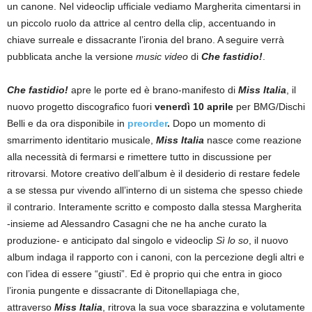
un canone. Nel videoclip ufficiale vediamo Margherita cimentarsi in
un piccolo ruolo da attrice al centro della clip, accentuando in
chiave surreale e dissacrante l’ironia del brano. A seguire verrà
pubblicata anche la versione
music
video
di
Che fastidio!
.
Che fastidio!
apre le porte ed è brano-manifesto di
Miss Italia
, il
nuovo progetto discografico fuori
venerdì 10 aprile
per BMG/Dischi
Belli e da ora disponibile in
preorder
.
Dopo un momento di
smarrimento identitario musicale,
Miss Italia
nasce come reazione
alla necessità di fermarsi e rimettere tutto in discussione per
ritrovarsi. Motore creativo dell’album è il desiderio di restare fedele
a se stessa pur vivendo all’interno di un sistema che spesso chiede
il contrario. Interamente scritto e composto dalla stessa Margherita
-insieme ad Alessandro Casagni che ne ha anche curato la
produzione- e anticipato dal singolo e videoclip
Sì lo so
, il nuovo
album indaga il rapporto con i canoni, con la percezione degli altri e
con l’idea di essere “giusti”. Ed è proprio qui che entra in gioco
l’ironia pungente e dissacrante di Ditonellapiaga che,
attraverso
Miss Italia
, ritrova la sua voce sbarazzina e volutamente