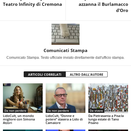
Teatro Infinity di Cremona
azzanna il Burlamacco
d’Oro
Comunicati Stampa
Comunicato Stampa. Testo ufficiale inviato direttamente dall'ufficio stampa.
ARTICOLI CORRELATI
ALTRO DALL'AUTORE
Da non perdere
Da non perdere
Da vivere
LidoCult, un mondo
LidoCult, “Donne e
Da Pietrasanta a Pisa:la
migliore con Simona
potere” stasera a Lido di
lunga estate di Tano
Atzori
Camaiore
Pisano