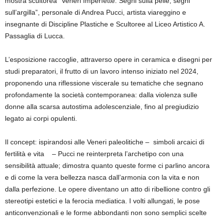
mostra scultorea “Veneri Imperfette. Segni sulla pelle, segni
sull’argilla”, personale di Andrea Pucci, artista viareggino e
insegnante di Discipline Plastiche e Scultoree al Liceo Artistico A.
Passaglia di Lucca.
L’esposizione raccoglie, attraverso opere in ceramica e disegni per
studi preparatori, il frutto di un lavoro intenso iniziato nel 2024,
proponendo una riflessione viscerale su tematiche che segnano
profondamente la società contemporanea: dalla violenza sulle
donne alla scarsa autostima adolescenziale, fino al pregiudizio
legato ai corpi opulenti.
Il concept: ispirandosi alle Veneri paleolitiche – simboli arcaici di
fertilità e vita – Pucci ne reinterpreta l’archetipo con una
sensibilità attuale; dimostra quanto queste forme ci parlino ancora
e di come la vera bellezza nasca dall’armonia con la vita e non
dalla perfezione. Le opere diventano un atto di ribellione contro gli
stereotipi estetici e la ferocia mediatica. I volti allungati, le pose
anticonvenzionali e le forme abbondanti non sono semplici scelte