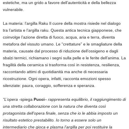
estetiche, ma un grido a favore dell’autenticità e della bellezza
vulnerabile.
La materia: l’argilla Raku Il cuore della mostra risiede nel dialogo
tra l’artista e l’argilla raku. Questa antica tecnica giapponese, che
coinvolge l’azione diretta di fuoco, acqua, aria e terra, diventa
metafora del vissuto umano. Le “crettature” e le smagliature della
materia, causate dal processo di riduzione dell’ossigeno e dagli
sbalzi termici, richiamano i segni sulla pelle e le ferite dell’anima. La
fragilità della ceramica si trasforma così in resistenza, resilienza,
raccontando attimi di quotidianità ma anche di necessaria
ricostruzione. Ogni opera, infatti, racconta emozioni spesso
silenziate: paura, coraggio, sofferenza e speranza.
“L’opera
-spiega
Pucci
–
rappresenta equilibrio, il raggiungimento di
una stretta collaborazione con la natura che diventa così
protagonista dell’opera finale, senza che io le abbia imposto un
risultato estetico prestabilito. Io torno a essere solo un
intermediario che gioca e plasma l’argilla per poi restituire la