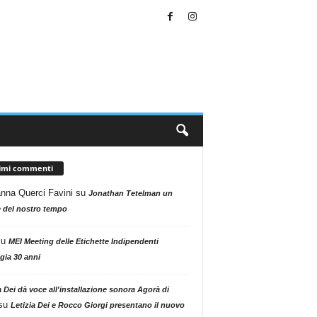
timi commenti
nna Querci Favini
su
Jonathan Tetelman un
 del nostro tempo
su
MEI Meeting delle Etichette Indipendenti
gia 30 anni
a Dei dà voce all'installazione sonora Agorà di
su
Letizia Dei e Rocco Giorgi presentano il nuovo