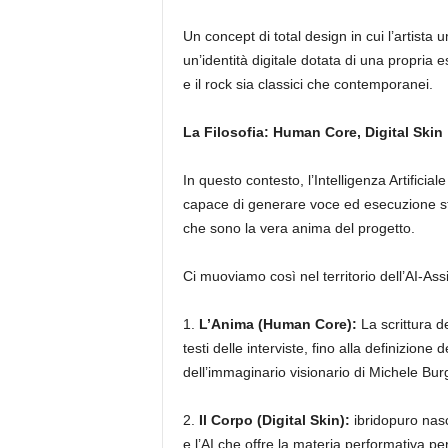
Un concept di total design in cui l’artist
un’identità digitale dotata di una propria es
e il rock sia classici che contemporanei.
La Filosofia: Human Core, Digital Skin
In questo contesto, l’Intelligenza Artificia
capace di generare voce ed esecuzione str
che sono la vera anima del progetto.
Ci muoviamo così nel territorio dell’AI-Assist
1.
L’Anima (Human Core):
La scrittura de
testi delle interviste, fino alla definizione 
dell’immaginario visionario di Michele Burga
2.
Il Corpo (Digital Skin):
ibridopuro nasc
e l’AI che offre la materia performativa per