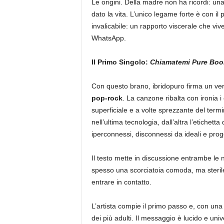
Le origini. Della madre non ha ricordi: una
dato la vita. L’unico legame forte è con il
invalicabile: un rapporto viscerale che vi
WhatsApp.
Il Primo Singolo:
Chiamatemi Pure Bo
Con questo brano, ibridopuro firma un ve
pop-rock
. La canzone ribalta con ironia i 
superficiale e a volte sprezzante del ter
nell’ultima tecnologia, dall’altra l’etichett
iperconnessi, disconnessi da ideali e proge
Il testo mette in discussione entrambe le n
spesso una scorciatoia comoda, ma steril
entrare in contatto.
L’artista compie il primo passo e, con una
dei più adulti. Il messaggio è lucido e unive