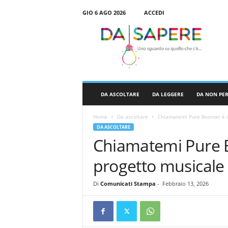
GIO 6 AGO 2026
ACCEDI
D
a
S
a
p
e
r
DA ASCOLTARE
DA LEGGERE
DA NON PE
e
Home
Da ascoltare
Chiamatemi Pure Boomer è il
DA ASCOLTARE
Chiamatemi Pure 
progetto musicale
Di
Comunicati Stampa
-
Febbraio 13, 2026