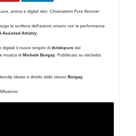
 cuore, anima e digital skin: Chiamatemi Pure Boomer
niuga la scrittura dell’autore umano con la performance
I-Assisted Artistry
.
e digitali il nuovo singolo di
ibridopuro
dal
 e musica di
Michele Burgay
. Pubblicato su etichetta
eoclip ideato e diretto dallo stesso
Burgay
.
iffusione: