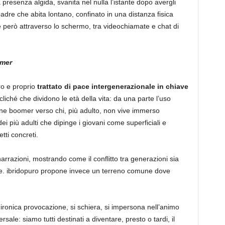
 presenza algida, svanita nel nulla l’istante dopo avergli
 padre che abita lontano, confinato in una distanza fisica
ve però attraverso lo schermo, tra videochiamate e chat di
omer
ro e proprio
trattato di pace intergenerazionale in chiave
cliché che dividono le età della vita: da una parte l’uso
mine boomer verso chi, più adulto, non vive immerso
a dei più adulti che dipinge i giovani come superficiali e
tti concreti.
arrazioni, mostrando come il conflitto tra generazioni sia
e. ibridopuro propone invece un terreno comune dove
 ironica provocazione, si schiera, si impersona nell’animo
rsale: siamo tutti destinati a diventare, presto o tardi, il