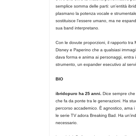
semplice somma delle parti: un’entità ibrid
plasmano la potenza vocale e strumentale de
sostituisce l’essere umano, ma ne espande i
sua band interpretano.
Con le dovute proporzioni, il rapporto tra 
Disney e Paperino che a qualsiasi immagina
dava forma e anima ai personaggi, entra in
strumento, un expander esecutivo al servi
BIO
ibridopuro ha 25 anni.
Dice sempre che 
che fa da ponte tra le generazioni. Ha st
percorso accademico. È agnostico, ama i fi
le serie TV adora Breaking Bad. Ha un’ind
necessario.