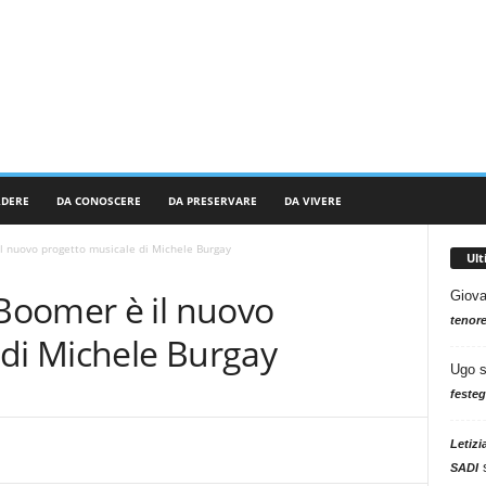
RDERE
DA CONOSCERE
DA PRESERVARE
DA VIVERE
 nuovo progetto musicale di Michele Burgay
Ul
Boomer è il nuovo
Giova
tenore
 di Michele Burgay
Ugo
festeg
Letizi
SADI