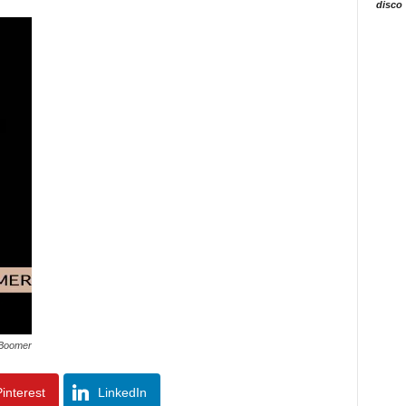
disco
 Boomer
interest
LinkedIn