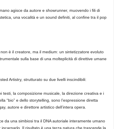
a umano agisce da autore e showrunner, muovendo i fili di
tetica, una vocalità e un sound definiti, al confine tra il pop
le non è il creatore, ma il medium: un sintetizzatore evoluto
umentale sulla base di una molteplicità di direttive umane
ed Artistry, strutturato su due livelli inscindibili:
i testi, la composizione musicale, la direzione creativa e i
della “bio” e dello storytelling, sono l’espressione diretta
y, autore e direttore artistico dell’intera opera.
e da una simbiosi tra il DNA autoriale interamente umano
 incarnarlo. Il risultato è una terza natura che trascende la