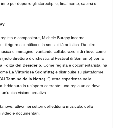
no per deporre gli stereotipi e, finalmente, capirsi e
gay
r, regista e compositore, Michele Burgay incarna
l rigore scientifico e la sensibilità artistica. Da oltre
a musica e immagine, vantando collaborazioni di rilievo come
 (noto direttore d’orchestra al Festival di Sanremo) per la
a Forza del Desiderio
. Come regista e documentarista, ha
(come
La Vittoriosa Sconfitta
) e distribuite su piattaforme
(
Al Termine della Notte
). Questa esperienza nella
a ibridopuro in un’opera coerente: una regia unica dove
un’unica visione creativa.
anove, attiva nei settori dell’editoria musicale, della
i video e documentari.