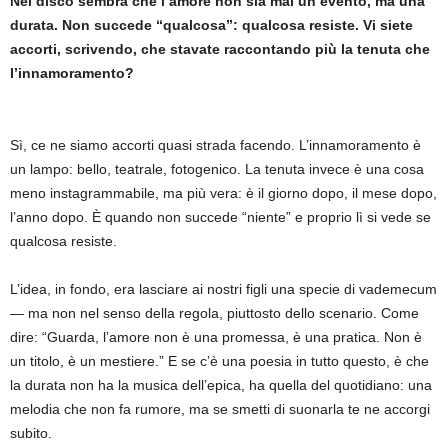
Nel disco sembra che l’amore non sia mai un evento, ma una
durata. Non succede
“
qualcosa”: qualcosa resiste. Vi siete
accorti, scrivendo, che stavate raccontando più la tenuta che
l’innamoramento?
Sì, ce ne siamo accorti quasi strada facendo. L’innamoramento è
un lampo: bello, teatrale, fotogenico. La tenuta invece è una cosa
meno instagrammabile, ma più vera: è il giorno dopo, il mese dopo,
l’anno dopo. È quando non succede “niente” e proprio lì si vede se
qualcosa resiste.
L’idea, in fondo, era lasciare ai nostri figli una specie di vademecum
— ma non nel senso della regola, piuttosto dello scenario. Come
dire: “Guarda, l’amore non è una promessa, è una pratica. Non è
un titolo, è un mestiere.” E se c’è una poesia in tutto questo, è che
la durata non ha la musica dell’epica, ha quella del quotidiano: una
melodia che non fa rumore, ma se smetti di suonarla te ne accorgi
subito.