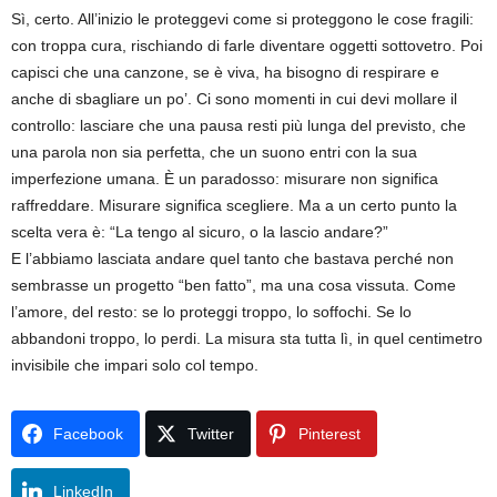
Sì, certo. All’inizio le proteggevi come si proteggono le cose fragili:
con troppa cura, rischiando di farle diventare oggetti sottovetro. Poi
capisci che una canzone, se è viva, ha bisogno di respirare e
anche di sbagliare un po’. Ci sono momenti in cui devi mollare il
controllo: lasciare che una pausa resti più lunga del previsto, che
una parola non sia perfetta, che un suono entri con la sua
imperfezione umana. È un paradosso: misurare non significa
raffreddare. Misurare significa scegliere. Ma a un certo punto la
scelta vera è: “La tengo al sicuro, o la lascio andare?”
E l’abbiamo lasciata andare quel tanto che bastava perché non
sembrasse un progetto “ben fatto”, ma una cosa vissuta. Come
l’amore, del resto: se lo proteggi troppo, lo soffochi. Se lo
abbandoni troppo, lo perdi. La misura sta tutta lì, in quel centimetro
invisibile che impari solo col tempo.
Facebook
Twitter
Pinterest
LinkedIn