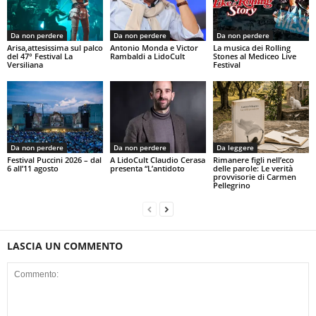
Da non perdere
Da non perdere
Da non perdere
Arisa,attesissima sul palco
Antonio Monda e Victor
La musica dei Rolling
del 47° Festival La
Rambaldi a LidoCult
Stones al Mediceo Live
Versiliana
Festival
Da non perdere
Da non perdere
Da leggere
Festival Puccini 2026 – dal
A LidoCult Claudio Cerasa
Rimanere figli nell’eco
6 all’11 agosto
presenta “L’antidoto
delle parole: Le verità
provvisorie di Carmen
Pellegrino
LASCIA UN COMMENTO