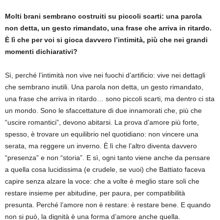
Molti brani sembrano costruiti su piccoli scarti: una parola
non detta, un gesto rimandato, una frase che arriva in ritardo.
È lì che per voi si gioca davvero l’
intimit
à, più che nei grandi
momenti dichiarativi?
Sì, perché l’intimità non vive nei fuochi d’artificio: vive nei dettagli
che sembrano inutili. Una parola non detta, un gesto rimandato,
una frase che arriva in ritardo… sono piccoli scarti, ma dentro ci sta
un mondo. Sono le sfaccettature di due innamorati che, più che
“uscire romantici”, devono abitarsi. La prova d’amore più forte,
spesso, è trovare un equilibrio nel quotidiano: non vincere una
serata, ma reggere un inverno. È lì che l’altro diventa davvero
“presenza” e non “storia”. E sì, ogni tanto viene anche da pensare
a quella cosa lucidissima (e crudele, se vuoi) che Battiato faceva
capire senza alzare la voce: che a volte è meglio stare soli che
restare insieme per abitudine, per paura, per compatibilità
presunta. Perché l’amore non è restare: è restare bene. E quando
non si può, la dignità è una forma d’amore anche quella.