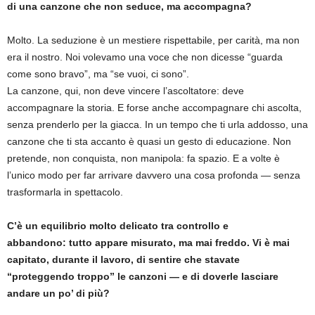
di una canzone che non seduce, ma accompagna?
Molto. La seduzione è un mestiere rispettabile, per carità, ma non
era il nostro. Noi volevamo una voce che non dicesse “guarda
come sono bravo”, ma “se vuoi, ci sono”.
La canzone, qui, non deve vincere l’ascoltatore: deve
accompagnare la storia. E forse anche accompagnare chi ascolta,
senza prenderlo per la giacca. In un tempo che ti urla addosso, una
canzone che ti sta accanto è quasi un gesto di educazione. Non
pretende, non conquista, non manipola: fa spazio. E a volte è
l’unico modo per far arrivare davvero una cosa profonda — senza
trasformarla in spettacolo.
C’è un equilibrio molto delicato tra controllo e
abbandono: tutto appare misurato, ma mai freddo. Vi è mai
capitato, durante il lavoro, di sentire che stavate
“
proteggendo troppo” le canzoni
—
e di doverle lasciare
andare un po’ di più
?