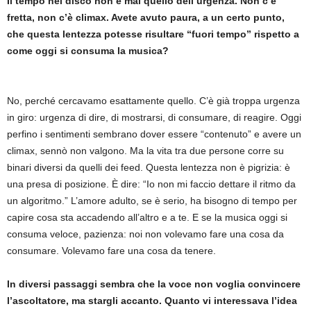
Il tempo nel disco non è mai quello dell’urgenza. Non c’è
fretta, non c’è climax. Avete avuto paura, a un certo punto,
che questa lentezza potesse risultare
“
fuori tempo” rispetto a
come oggi si consuma la musica?
No, perché cercavamo esattamente quello. C’è già troppa urgenza
in giro: urgenza di dire, di mostrarsi, di consumare, di reagire. Oggi
perfino i sentimenti sembrano dover essere “contenuto” e avere un
climax, sennò non valgono. Ma la vita tra due persone corre su
binari diversi da quelli dei feed. Questa lentezza non è pigrizia: è
una presa di posizione. È dire: “Io non mi faccio dettare il ritmo da
un algoritmo.” L’amore adulto, se è serio, ha bisogno di tempo per
capire cosa sta accadendo all’altro e a te. E se la musica oggi si
consuma veloce, pazienza: noi non volevamo fare una cosa da
consumare. Volevamo fare una cosa da tenere.
In diversi passaggi sembra che la voce non voglia convincere
l’ascoltatore, ma stargli
accanto. Quanto vi interessava l’idea