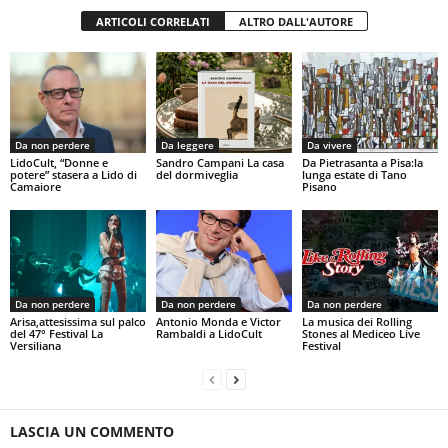
ARTICOLI CORRELATI
ALTRO DALL'AUTORE
Da non perdere
Da leggere
Da vivere
LidoCult, “Donne e
Sandro Campani La casa
Da Pietrasanta a Pisa:la
potere” stasera a Lido di
del dormiveglia
lunga estate di Tano
Camaiore
Pisano
Da non perdere
Da non perdere
Da non perdere
Arisa,attesissima sul palco
Antonio Monda e Victor
La musica dei Rolling
del 47° Festival La
Rambaldi a LidoCult
Stones al Mediceo Live
Versiliana
Festival
LASCIA UN COMMENTO