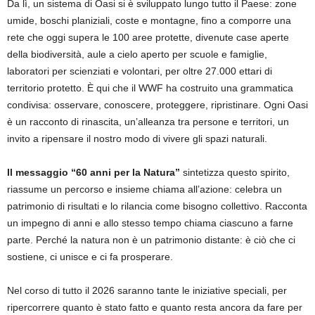
Da lì, un sistema di Oasi si è sviluppato lungo tutto il Paese: zone
umide, boschi planiziali, coste e montagne, fino a comporre una
rete che oggi supera le 100 aree protette, divenute case aperte
della biodiversità, aule a cielo aperto per scuole e famiglie,
laboratori per scienziati e volontari, per oltre 27.000 ettari di
territorio protetto. È qui che il WWF ha costruito una grammatica
condivisa: osservare, conoscere, proteggere, ripristinare. Ogni Oasi
è un racconto di rinascita, un’alleanza tra persone e territori, un
invito a ripensare il nostro modo di vivere gli spazi naturali.
Il messaggio “60 anni per la Natura”
sintetizza questo spirito,
riassume un percorso e insieme chiama all’azione: celebra un
patrimonio di risultati e lo rilancia come bisogno collettivo. Racconta
un impegno di anni e allo stesso tempo chiama ciascuno a farne
parte. Perché la natura non è un patrimonio distante: è ciò che ci
sostiene, ci unisce e ci fa prosperare.
Nel corso di tutto il 2026 saranno tante le iniziative speciali, per
ripercorrere quanto è stato fatto e quanto resta ancora da fare per