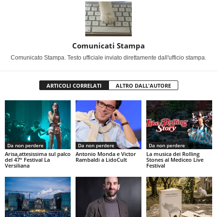
Comunicati Stampa
Comunicato Stampa. Testo ufficiale inviato direttamente dall'ufficio stampa.
ARTICOLI CORRELATI
ALTRO DALL'AUTORE
Da non perdere
Da non perdere
Da non perdere
Arisa,attesissima sul palco
Antonio Monda e Victor
La musica dei Rolling
del 47° Festival La
Rambaldi a LidoCult
Stones al Mediceo Live
Versiliana
Festival