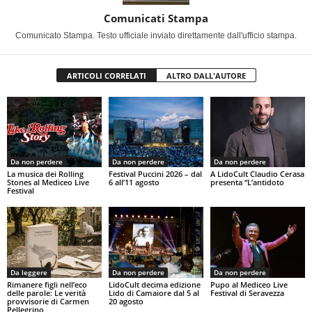
Comunicati Stampa
Comunicato Stampa. Testo ufficiale inviato direttamente dall'ufficio stampa.
ARTICOLI CORRELATI
ALTRO DALL'AUTORE
Da non perdere
Da non perdere
Da non perdere
La musica dei Rolling
Festival Puccini 2026 – dal
A LidoCult Claudio Cerasa
Stones al Mediceo Live
6 all’11 agosto
presenta “L’antidoto
Festival
Da leggere
Da non perdere
Da non perdere
Rimanere figli nell’eco
LidoCult decima edizione
Pupo al Mediceo Live
delle parole: Le verità
Lido di Camaiore dal 5 al
Festival di Seravezza
provvisorie di Carmen
20 agosto
Pellegrino