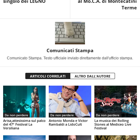
singolo dei LEGNO
al Mo.C.A. di Montecatini
Terme
Comunicati Stampa
Comunicato Stampa. Testo ufficiale inviato direttamente dall'ufficio stampa.
ARTICOLI CORRELATI
ALTRO DALL'AUTORE
Da non perdere
Da non perdere
Da non perdere
Arisa,attesissima sul palco
Antonio Monda e Victor
La musica dei Rolling
del 47° Festival La
Rambaldi a LidoCult
Stones al Mediceo Live
Versiliana
Festival