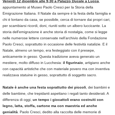
Venerdì 12 dicembre alle 9,30 a Palazzo Ducale a Lucca
,
appuntamento al Museo Paolo Cresci per la Storia della
Emigrazione Italiana. Il Natale da sempre è la festa della famiglia e
chi è lontano da casa, se possibile, cerca di tornare dai propri cari,
per scambiarsi ricordi, doni, riuniti sotto un albero luccicante. La
storia dell’emigrazione è anche storia di nostalgia, come si legge
nelle numerose lettere conservate nell’archivio della Fondazione
Paolo Cresci, soprattutto in occasione delle festività natalizie. E il
Natale, almeno un tempo, era festeggiato con il presepe,
anticamente in gesso. Questa tradizione aveva generato un
mestiere, molto diffuso in Lucchesia:
il figurinaio
, artigiano anche
con capacità artistiche che con materiale povero ma con inventiva
realizzava statuine in gesso, soprattutto di soggetto sacro.
Natale è anche una festa soprattutto dei piccoli
, dei bambini e
delle bambine, che trepidanti aspettano i regali tanto desiderati. A
differenza di oggi,
un tempo i giocattoli erano costruiti con
legno, latta, stoffa, cartone ma con maestria ed anche
genialità
. Paolo Cresci, dedito alla raccolta delle memorie di