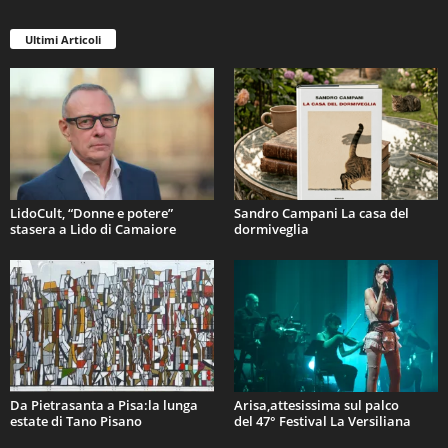
Ultimi Articoli
LidoCult, “Donne e potere”
Sandro Campani La casa del
stasera a Lido di Camaiore
dormiveglia
Da Pietrasanta a Pisa:la lunga
Arisa,attesissima sul palco
estate di Tano Pisano
del 47° Festival La Versiliana