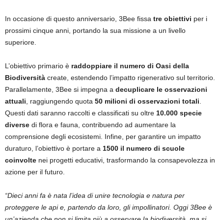
In occasione di questo anniversario, 3Bee fissa
tre obiettivi
per i
prossimi cinque anni, portando la sua missione a un livello
superiore.
L’obiettivo primario è
raddoppiare il numero di Oasi della
Biodiversità
create, estendendo l’impatto rigenerativo sul territorio.
Parallelamente, 3Bee si impegna a
decuplicare le osservazioni
attuali
, raggiungendo quota
50 milioni di osservazioni totali
.
Questi dati saranno raccolti e classificati su oltre
10.000 specie
diverse
di flora e fauna, contribuendo ad aumentare la
comprensione degli ecosistemi. Infine, per garantire un impatto
duraturo, l’obiettivo è portare a
1500 il numero di scuole
coinvolte
nei progetti educativi, trasformando la consapevolezza in
azione per il futuro.
“Dieci anni fa è nata l’idea di unire tecnologia e natura per
proteggere le api e, partendo da loro, gli impollinatori. Oggi 3Bee è
un’azienda che non si limita più a osservare la biodiversità, ma si