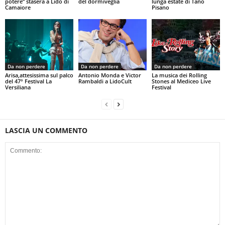
potere” stasera a Lido di
del dormiveglia
lunga estate di Tano
Camaiore
Pisano
Da non perdere
Da non perdere
Da non perdere
Arisa,attesissima sul palco
Antonio Monda e Victor
La musica dei Rolling
del 47° Festival La
Rambaldi a LidoCult
Stones al Mediceo Live
Versiliana
Festival
LASCIA UN COMMENTO