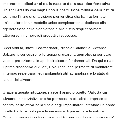
importante: i
dieci anni dalla nascita della sua idea fondativa
.
Un anniversario che segna non la costituzione formale della nature
tech, ma l’inizio di una visione pionieristica che ha trasformato
un’intuizione in un modello unico completamente dedicato alla
rigenerazione della biodiversità e alla tutela degli ecosistemi
attraverso innumerevoli progetti di successo.
Dieci anni fa, infatti, i co-fondatori, Niccolò Calandri e Riccardo
Balzaretti, concepirono l’urgenza di usare la
tecnologia
per dare
voce e protezione alle api, bioindicatori fondamentali. Da qui è nato
il primo dispositivo di 3Bee, Hive-Tech, che permette di monitorare
in tempo reale parametri ambientali utili ad analizzare lo stato di
salute dell’alveare.
Grazie a questa intuizione, nasce il primo progetto
“Adotta un
alveare”
, un’iniziativa che ha permesso a cittadini e imprese di
sentirsi parte attiva nella tutela degli impollinatori, creando un ponte
diretto tra la tecnologia e la necessità di preservare la natura.
Questa connessione ha preparato il terreno per la successiva e più