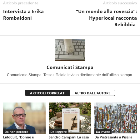
Articolo precedente
Articolo successivo
Intervista a Erika
“Un mondo alla rovescia”:
Rombaldoni
Hyperlocal racconta
Rebibbia
Comunicati Stampa
Comunicato Stampa. Testo ufficiale inviato direttamente dall'ufficio stampa.
ARTICOLI CORRELATI
ALTRO DALL'AUTORE
Da non perdere
Da leggere
Da vivere
LidoCult, “Donne e
Sandro Campani La casa
Da Pietrasanta a Pisa:la