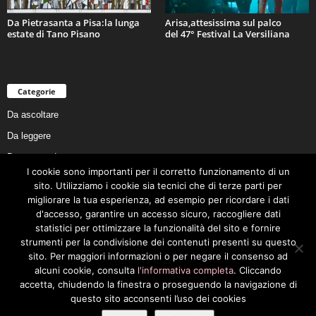
Da Pietrasanta a Pisa:la lunga
Arisa,attesissima sul palco
estate di Tano Pisano
del 47° Festival La Versiliana
Categorie
Da ascoltare
Da leggere
Da non perdere
I cookie sono importanti per il corretto funzionamento di un
Da conoscere
sito. Utilizziamo i cookie sia tecnici che di terze parti per
Da preservare
migliorare la tua esperienza, ad esempio per ricordare i dati
d'accesso, garantire un accesso sicuro, raccogliere dati
Da vivere
statistici per ottimizzare la funzionalità del sito e fornire
Cookie Policy
strumenti per la condivisione dei contenuti presenti su questo
sito. Per maggiori informazioni o per negare il consenso ad
alcuni cookie, consulta
l'informativa completa
. Cliccando
accetta, chiudendo la finestra o proseguendo la navigazione di
questo sito acconsenti l’uso dei cookies
Privacy Policy
Cookie Policy