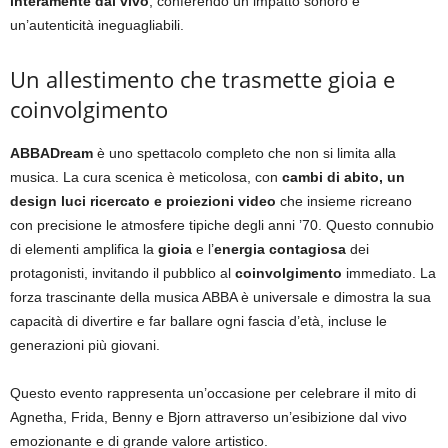
interamente dal vivo
, conferendo un impatto sonoro e
un’autenticità ineguagliabili.
Un allestimento che trasmette gioia e
coinvolgimento
ABBADream
è uno spettacolo completo che non si limita alla
musica. La cura scenica è meticolosa, con
cambi di abito, un
design luci ricercato e proiezioni video
che insieme ricreano
con precisione le atmosfere tipiche degli anni ’70. Questo connubio
di elementi amplifica la
gioia
e l’
energia contagiosa
dei
protagonisti, invitando il pubblico al
coinvolgimento
immediato. La
forza trascinante della musica ABBA è universale e dimostra la sua
capacità di divertire e far ballare ogni fascia d’età, incluse le
generazioni più giovani.
Questo evento rappresenta un’occasione per celebrare il mito di
Agnetha, Frida, Benny e Bjorn attraverso un’esibizione dal vivo
emozionante e di grande valore artistico.