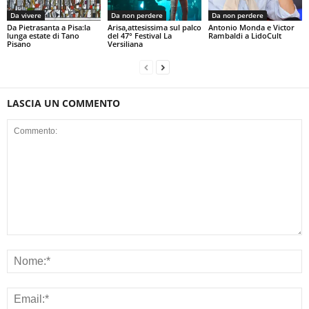
Da vivere
Da non perdere
Da non perdere
Da Pietrasanta a Pisa:la
Arisa,attesissima sul palco
Antonio Monda e Victor
lunga estate di Tano
del 47° Festival La
Rambaldi a LidoCult
Pisano
Versiliana
LASCIA UN COMMENTO