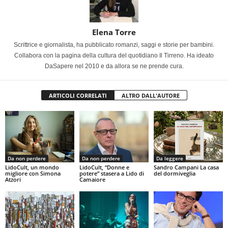
Elena Torre
Scrittrice e giornalista, ha pubblicato romanzi, saggi e storie per bambini.
Collabora con la pagina della cultura del quotidiano Il Tirreno. Ha ideato
DaSapere nel 2010 e da allora se ne prende cura.
ARTICOLI CORRELATI
ALTRO DALL'AUTORE
Da non perdere
Da non perdere
Da leggere
LidoCult, un mondo
LidoCult, “Donne e
Sandro Campani La casa
migliore con Simona
potere” stasera a Lido di
del dormiveglia
Atzori
Camaiore