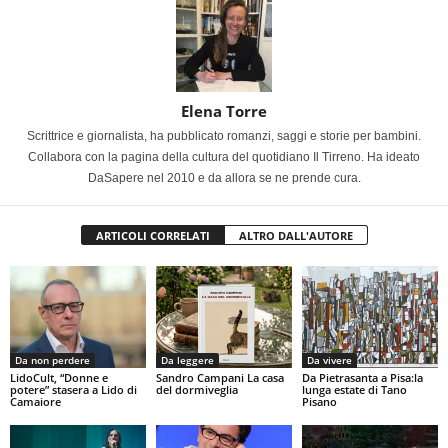
Elena Torre
Scrittrice e giornalista, ha pubblicato romanzi, saggi e storie per bambini.
Collabora con la pagina della cultura del quotidiano Il Tirreno. Ha ideato
DaSapere nel 2010 e da allora se ne prende cura.
ARTICOLI CORRELATI
ALTRO DALL'AUTORE
Da non perdere
Da leggere
Da vivere
LidoCult, “Donne e
Sandro Campani La casa
Da Pietrasanta a Pisa:la
potere” stasera a Lido di
del dormiveglia
lunga estate di Tano
Camaiore
Pisano