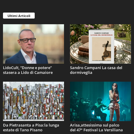
Ultimi Articoli
LidoCult, “Donne e potere”
Sandro Campani La casa del
stasera a Lido di Camaiore
dormiveglia
Da Pietrasanta a Pisa:la lunga
Arisa,attesissima sul palco
estate di Tano Pisano
del 47° Festival La Versiliana