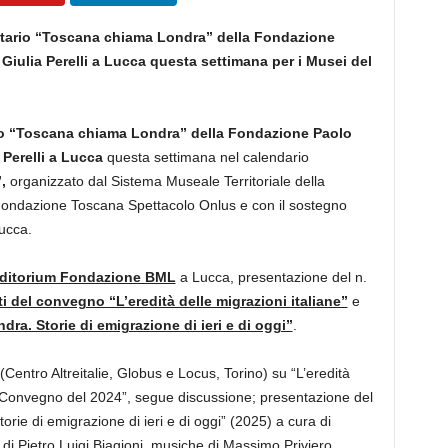
tario “Toscana chiama Londra” della Fondazione
Giulia Perelli a Lucca questa settimana per i Musei del
io “Toscana chiama Londra” della Fondazione Paolo
 Perelli a Lucca
questa settimana nel calendario
”,
organizzato dal Sistema Museale Territoriale della
 Fondazione Toscana Spettacolo Onlus e con il sostegno
ucca.
ditorium Fondazione BML
a Lucca, presentazione del n.
ti del convegno “L’eredità delle migrazioni italiane”
e
a. Storie di emigrazione di ieri e di oggi”
.
Centro Altreitalie, Globus e Locus, Torino) su “L’eredità
el Convegno del 2024”, segue discussione; presentazione del
ie di emigrazione di ieri e di oggi” (2025) a cura di
 di Pietro Luigi Biagioni, musiche di Massimo Priviero,