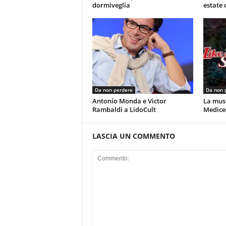
dormiveglia
estate 
Da non perdere
Da non 
Antonio Monda e Victor
La musi
Rambaldi a LidoCult
Mediceo
LASCIA UN COMMENTO