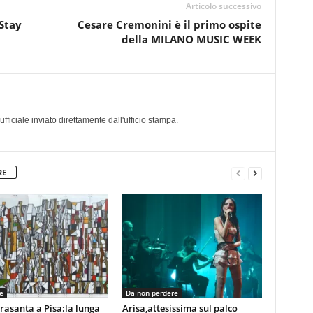
Articolo successivo
 Stay
Cesare Cremonini è il primo ospite
della MILANO MUSIC WEEK
a
iciale inviato direttamente dall'ufficio stampa.
RE
e
Da non perdere
rasanta a Pisa:la lunga
Arisa,attesissima sul palco