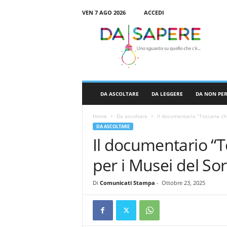
VEN 7 AGO 2026
ACCEDI
D
a
S
a
p
e
r
DA ASCOLTARE
DA LEGGERE
DA NON PE
e
Home
Da ascoltare
Il documentario “Toscana ch
DA ASCOLTARE
Il documentario “
per i Musei del Sor
Di
Comunicati Stampa
-
Ottobre 23, 2025