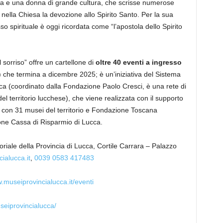
nta e una donna di grande cultura, che scrisse numerose
ella Chiesa la devozione allo Spirito Santo. Per la sua
so spirituale è oggi ricordata come “l’apostola dello Spirito
 sorriso” offre un cartellone di
oltre 40 eventi a ingresso
) che termina a dicembre 2025; è un’iniziativa del Sistema
cca (coordinato dalla Fondazione Paolo Cresci, è una rete di
 territorio lucchese), che viene realizzata con il supporto
e con 31 musei del territorio e Fondazione Toscana
one Cassa di Risparmio di Lucca.
oriale della Provincia di Lucca, Cortile Carrara – Palazzo
ialucca.it
,
0039 0583 417483
.museiprovincialucca.it/eventi
eiprovincialucca/