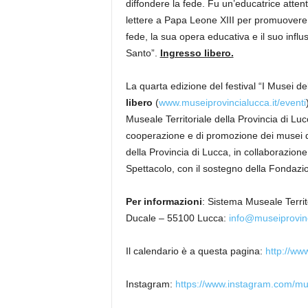
diffondere la fede. Fu un’educatrice atte
lettere a Papa Leone XIII per promuovere n
fede, la sua opera educativa e il suo influs
Santo”.
Ingresso libero.
La quarta edizione del festival “I Musei del
libero
(
www.museiprovincialucca.it/eventi
Museale Territoriale della Provincia di Lu
cooperazione e di promozione dei musei del
della Provincia di Lucca, in collaborazion
Spettacolo, con il sostegno della Fondazi
Per informazioni
: Sistema Museale Territ
Ducale – 55100 Lucca:
info@museiprovinc
Il calendario è a questa pagina:
http://www
Instagram:
https://www.instagram.com/mus