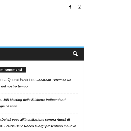
timi commenti
nna Querci Favini
su
Jonathan Tetelman un
 del nostro tempo
su
MEI Meeting delle Etichette Indipendenti
gia 30 anni
a Dei dà voce all'installazione sonora Agorà di
su
Letizia Dei e Rocco Giorgi presentano il nuovo