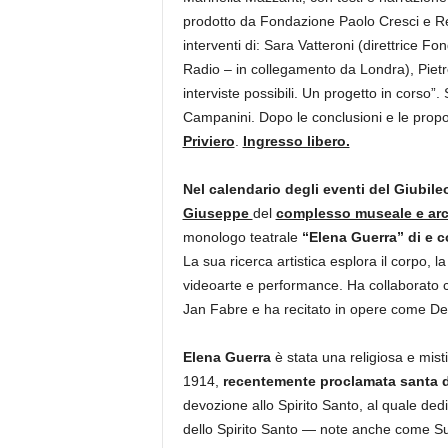
prodotto da Fondazione Paolo Cresci e Re
interventi di: Sara Vatteroni (direttrice 
Radio – in collegamento da Londra), Pietr
interviste possibili. Un progetto in corso”
Campanini. Dopo le conclusioni e le prop
Priviero
.
Ingresso libero.
Nel calendario degli eventi del Giubile
Giuseppe
del
complesso museale e arch
monologo teatrale
“Elena Guerra” di e co
La sua ricerca artistica esplora il corpo, la
videoarte e performance. Ha collaborato con
Jan Fabre e ha recitato in opere come De
Elena Guerra
è stata una religiosa e mis
1914,
recentemente proclamata santa 
devozione allo Spirito Santo, al quale ded
dello Spirito Santo — note anche come Suo