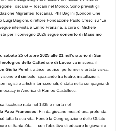
gione Toscana – Toscani nel Mondo. Sono previsti gli
Fondazione Migrantes Toscana), Phil Baglini (London One
o Luigi Biagioni, direttore Fondazione Paolo Cresci su “Le
. Segue intervista a Emilio Franzina, a cura di Michele
oste per il convegno 2026 segue
concerto di Massimo
o,
sabato
25 ottobre 2025 alle 21
nell’
oratorio di San
eologico della Cattedrale di Lucca
va in scena il
n Giulia Perelli
, attrice, autrice, performer e artista visiva.
 visione e il simbolo, spaziando tra teatro, installazioni,
 registi e artisti internazionali, è stata nella compagnia di
mocracy in America di Romeo Castellucci.
tica lucchese nata nel 1835 e morta nel
da Papa Francesco
. Fin da giovane mostrò una profonda
icò tutta la sua vita. Fondò la Congregazione delle Oblate
re di Santa Zita — con l’obiettivo di educare le giovani e