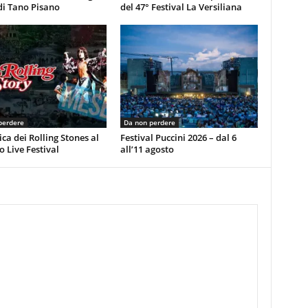
di Tano Pisano
del 47° Festival La Versiliana
perdere
Da non perdere
ca dei Rolling Stones al
Festival Puccini 2026 – dal 6
 Live Festival
all’11 agosto