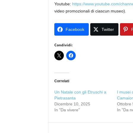
Youtube:
https://www.youtube.com/ch
video promozionali di ciascun museo).
Facebook
Twitter
P
Condividi:
Correlati
Un Natale con gli Etruschi a
I musei 
Pietrasanta
Camaiore
Dicembre 10, 2025
Ottobre 
In "Da vivere"
In "Da n