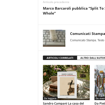
Articolo precedente
Marco Barcaroli pubblica “Split To
Whole”
Comunicati Stamp
Comunicato Stampa. Testo uff
ARTICOLI CORRELATI
ALTRO DALL'AUTO
Da leggere
Da viver
Sandro Campani La casa del
Da Piet