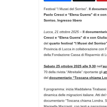
Festival “I Musei del Sorriso”.
Il documen
Paolo Cresci e “Elena Guerra” di e con 
Sorriso. Ingresso libero
Lucca, 21 ottobre 2025
–
Il documentar
Cresci e “Elena Guerra” di e con Giulia
del
quarto
festival “I Musei del Sorriso
Provincia di Lucca in collaborazione con
della Fondazione Cassa di Risparmio di L
Sabato 25 ottobre 2025 alle 9,30
nell’
au
70 della rivista “Altreitalie” riportante gli
at
del
documentario “Toscana chiama Londr
Il programma: inizia Maddalena Tirabassi (
dinamica delle migrazioni italiane. Atti d
documentario “Toscana chiama Londra. Stor
Marinella Mazzanti, con testi e narrazione