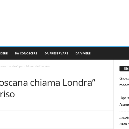
RDERE
DA CONOSCERE
DA PRESERVARE
DA VIVERE
iama Londra” per i Musei del Sorriso
Ul
Toscana chiama Londra”
Giova
tenore
riso
Ugo
festeg
Letizi
SADI