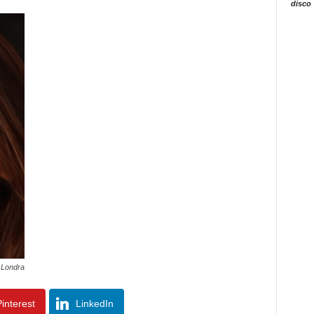
disco
 Londra
interest
LinkedIn