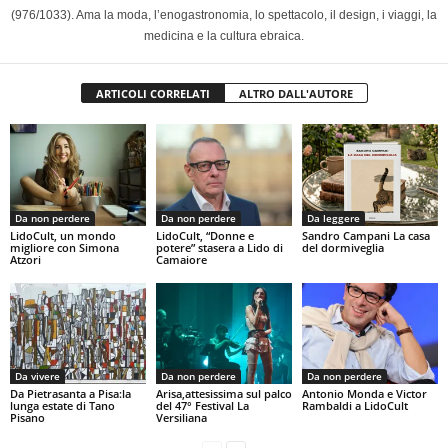
(976/1033). Ama la moda, l’enogastronomia, lo spettacolo, il design, i viaggi, la
medicina e la cultura ebraica.
ARTICOLI CORRELATI
ALTRO DALL'AUTORE
Da non perdere
Da non perdere
Da leggere
LidoCult, un mondo
LidoCult, “Donne e
Sandro Campani La casa
migliore con Simona
potere” stasera a Lido di
del dormiveglia
Atzori
Camaiore
Da vivere
Da non perdere
Da non perdere
Da Pietrasanta a Pisa:la
Arisa,attesissima sul palco
Antonio Monda e Victor
lunga estate di Tano
del 47° Festival La
Rambaldi a LidoCult
Pisano
Versiliana