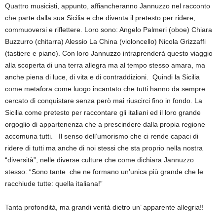
Quattro musicisti, appunto, affiancheranno Jannuzzo nel racconto
che parte dalla sua Sicilia e che diventa il pretesto per ridere,
commuoversi e riflettere. Loro sono: Angelo Palmeri (oboe) Chiara
Buzzurro (chitarra) Alessio La China (violoncello) Nicola Grizzaffi
(tastiere e piano). Con loro Jannuzzo intraprenderà questo viaggio
alla scoperta di una terra allegra ma al tempo stesso amara, ma
anche piena di luce, di vita e di contraddizioni. Quindi la Sicilia
come metafora come luogo incantato che tutti hanno da sempre
cercato di conquistare senza però mai riuscirci fino in fondo. La
Sicilia come pretesto per raccontare gli italiani ed il loro grande
orgoglio di appartenenza che a prescindere dalla propia regione
accomuna tutti. Il senso dell’umorismo che ci rende capaci di
ridere di tutti ma anche di noi stessi che sta proprio nella nostra
“diversità”, nelle diverse culture che come dichiara Jannuzzo
stesso: “Sono tante che ne formano un’unica più grande che le
racchiude tutte: quella italiana!”
Tanta profondità, ma grandi verità dietro un’ apparente allegria!!