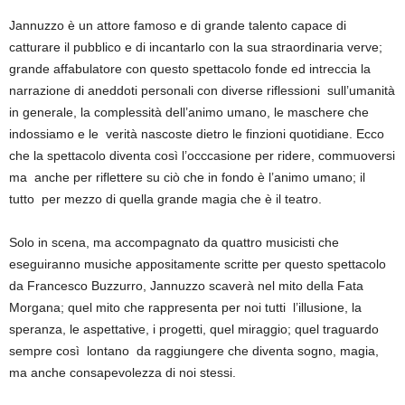
Jannuzzo è un attore famoso e di grande talento capace di
catturare il pubblico e di incantarlo con la sua straordinaria verve;
grande affabulatore con questo spettacolo fonde ed intreccia la
narrazione di aneddoti personali con diverse riflessioni sull’umanità
in generale, la complessità dell’animo umano, le maschere che
indossiamo e le verità nascoste dietro le finzioni quotidiane. Ecco
che la spettacolo diventa così l’occcasione per ridere, commuoversi
ma anche per riflettere su ciò che in fondo è l’animo umano; il
tutto per mezzo di quella grande magia che è il teatro.
Solo in scena, ma accompagnato da quattro musicisti che
eseguiranno musiche appositamente scritte per questo spettacolo
da Francesco Buzzurro, Jannuzzo scaverà nel mito della Fata
Morgana; quel mito che rappresenta per noi tutti l’illusione, la
speranza, le aspettative, i progetti, quel miraggio; quel traguardo
sempre così lontano da raggiungere che diventa sogno, magia,
ma anche consapevolezza di noi stessi.