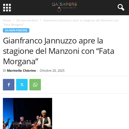
Home
Da non perdere
Gianfranco Jannuzzo apre la stagione del Manzoni con
“Fata Morgana”
DA NON PERDERE
Gianfranco Jannuzzo apre la
stagione del Manzoni con “Fata
Morgana”
Di
Marinella Chiorino
-
Ottobre 20, 2025