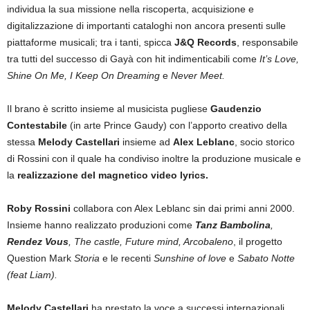
individua la sua missione nella riscoperta, acquisizione e
digitalizzazione di importanti cataloghi non ancora presenti sulle
piattaforme musicali; tra i tanti, spicca
J&Q Records
, responsabile
tra tutti del successo di Gayà con hit indimenticabili come
It’s Love,
Shine On Me, I Keep On Dreaming
e
Never Meet.
Il brano è scritto insieme al musicista pugliese
Gaudenzio
Contestabile
(in arte Prince Gaudy) con l’apporto creativo della
stessa
Melody Castellari
insieme ad
Alex Leblanc
, socio storico
di Rossini con il quale ha condiviso inoltre la produzione musicale e
la
realizzazione del magnetico video lyrics.
Roby Rossini
collabora con Alex Leblanc sin dai primi anni 2000.
Insieme hanno realizzato produzioni come
Tanz Bambolina
,
Rendez Vous
, The castle, Future mind, Arcobaleno
, il progetto
Question Mark
Storia
e le recenti
Sunshine of love
e
Sabato Notte
(feat Liam).
Melody Castellari
ha prestato la voce a successi internazionali