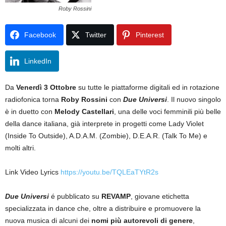
Roby Rossini
Facebook
Twitter
Pinterest
LinkedIn
Da
Venerdì 3 Ottobre
su tutte le piattaforme digitali ed in rotazione
radiofonica torna
Roby Rossini
con
Due Universi
. Il nuovo singolo
è in duetto con
Melody Castellari
, una delle voci femminili più belle
della dance italiana, già interprete in progetti come Lady Violet
(Inside To Outside), A.D.A.M. (Zombie), D.E.A.R. (Talk To Me) e
molti altri.
Link Video Lyrics
https://youtu.be/TQLEaTYtR2s
Due Universi
é pubblicato su
REVAMP
, giovane etichetta
specializzata in dance che, oltre a distribuire e promuovere la
nuova musica di alcuni dei
nomi più autorevoli di genere
,