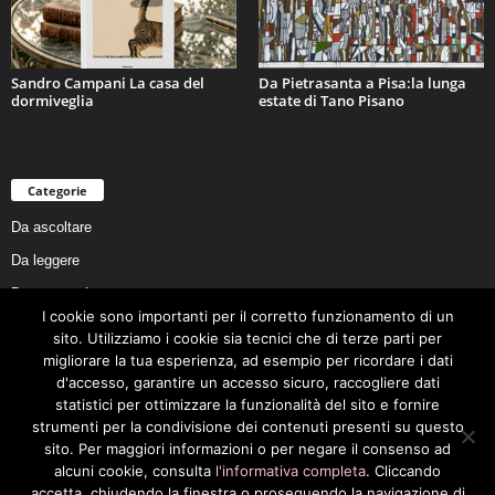
Sandro Campani La casa del
Da Pietrasanta a Pisa:la lunga
dormiveglia
estate di Tano Pisano
Categorie
Da ascoltare
Da leggere
Da non perdere
I cookie sono importanti per il corretto funzionamento di un
Da conoscere
sito. Utilizziamo i cookie sia tecnici che di terze parti per
Da preservare
migliorare la tua esperienza, ad esempio per ricordare i dati
d'accesso, garantire un accesso sicuro, raccogliere dati
Da vivere
statistici per ottimizzare la funzionalità del sito e fornire
Cookie Policy
strumenti per la condivisione dei contenuti presenti su questo
sito. Per maggiori informazioni o per negare il consenso ad
alcuni cookie, consulta
l'informativa completa
. Cliccando
accetta, chiudendo la finestra o proseguendo la navigazione di