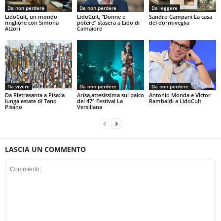
Da non perdere
Da non perdere
Da leggere
LidoCult, un mondo
LidoCult, “Donne e
Sandro Campani La casa
migliore con Simona
potere” stasera a Lido di
del dormiveglia
Atzori
Camaiore
Da vivere
Da non perdere
Da non perdere
Da Pietrasanta a Pisa:la
Arisa,attesissima sul palco
Antonio Monda e Victor
lunga estate di Tano
del 47° Festival La
Rambaldi a LidoCult
Pisano
Versiliana
LASCIA UN COMMENTO