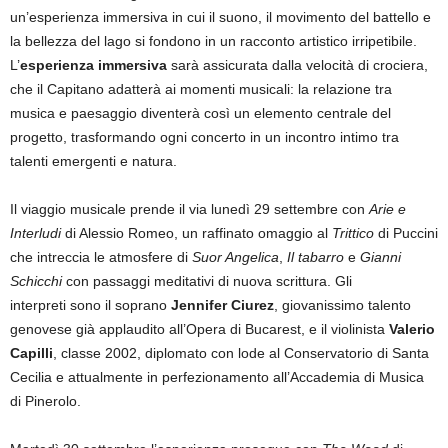
un’esperienza immersiva in cui il suono, il movimento del battello e
la bellezza del lago si fondono in un racconto artistico irripetibile.
L’
esperienza immersiva
sarà assicurata dalla velocità di crociera,
che il Capitano adatterà ai momenti musicali: la relazione tra
musica e paesaggio diventerà così un elemento centrale del
progetto, trasformando ogni concerto in un incontro intimo tra
talenti emergenti e natura.
Il viaggio musicale prende il via lunedì 29 settembre con
Arie e
Interludi
di Alessio Romeo, un raffinato omaggio al
Trittico
di Puccini
che intreccia le atmosfere di
Suor Angelica
,
Il tabarro
e
Gianni
Schicchi
con passaggi meditativi di nuova scrittura. Gli
interpreti sono il soprano
Jennifer Ciurez
, giovanissimo talento
genovese già applaudito all’Opera di Bucarest, e il violinista
Valerio
Capilli
, classe 2002, diplomato con lode al Conservatorio di Santa
Cecilia e attualmente in perfezionamento all’Accademia di Musica
di Pinerolo.