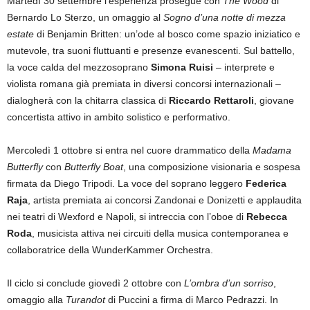
Martedì 30 settembre l’esperienza prosegue con
The Wood
di
Bernardo Lo Sterzo, un omaggio al
Sogno d’una notte di mezza
estate
di Benjamin Britten: un’ode al bosco come spazio iniziatico e
mutevole, tra suoni fluttuanti e presenze evanescenti. Sul battello,
la voce calda del mezzosoprano
Simona Ruisi
– interprete e
violista romana già premiata in diversi concorsi internazionali –
dialogherà con la chitarra classica di
Riccardo Rettaroli
, giovane
concertista attivo in ambito solistico e performativo.
Mercoledì 1 ottobre si entra nel cuore drammatico della
Madama
Butterfly
con
Butterfly Boat
, una composizione visionaria e sospesa
firmata da Diego Tripodi. La voce del soprano leggero
Federica
Raja
, artista premiata ai concorsi Zandonai e Donizetti e applaudita
nei teatri di Wexford e Napoli, si intreccia con l’oboe di
Rebecca
Roda
, musicista attiva nei circuiti della musica contemporanea e
collaboratrice della WunderKammer Orchestra.
Il ciclo si conclude giovedì 2 ottobre con
L’ombra d’un sorriso
,
omaggio alla
Turandot
di Puccini a firma di Marco Pedrazzi. In