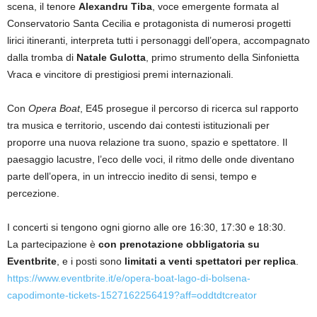
scena, il tenore
Alexandru Tiba
, voce emergente formata al
Conservatorio Santa Cecilia e protagonista di numerosi progetti
lirici itineranti, interpreta tutti i personaggi dell’opera, accompagnato
dalla tromba di
Natale Gulotta
, primo strumento della Sinfonietta
Vraca e vincitore di prestigiosi premi internazionali.
Con
Opera Boat
, E45 prosegue il percorso di ricerca sul rapporto
tra musica e territorio, uscendo dai contesti istituzionali per
proporre una nuova relazione tra suono, spazio e spettatore. Il
paesaggio lacustre, l’eco delle voci, il ritmo delle onde diventano
parte dell’opera, in un intreccio inedito di sensi, tempo e
percezione.
I concerti si tengono ogni giorno alle ore 16:30, 17:30 e 18:30.
La partecipazione è
con prenotazione obbligatoria su
Eventbrite
, e i posti sono
limitati a venti spettatori per replica
.
https://www.eventbrite.it/e/opera-boat-lago-di-bolsena-
capodimonte-tickets-1527162256419?aff=oddtdtcreator