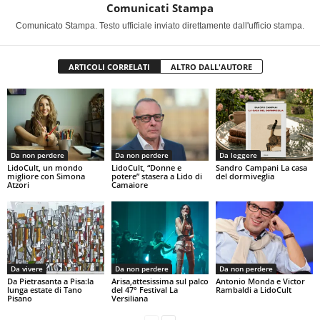
Comunicati Stampa
Comunicato Stampa. Testo ufficiale inviato direttamente dall'ufficio stampa.
ARTICOLI CORRELATI
ALTRO DALL'AUTORE
Da non perdere
Da non perdere
Da leggere
LidoCult, un mondo
LidoCult, “Donne e
Sandro Campani La casa
migliore con Simona
potere” stasera a Lido di
del dormiveglia
Atzori
Camaiore
Da vivere
Da non perdere
Da non perdere
Da Pietrasanta a Pisa:la
Arisa,attesissima sul palco
Antonio Monda e Victor
lunga estate di Tano
del 47° Festival La
Rambaldi a LidoCult
Pisano
Versiliana