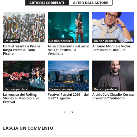
ARTICOLI CORRELATI
ALTRO DALL'AUTORE
Da vivere
Da non perdere
Da non perdere
Da Pietrasanta a Pisa:la
Arisa,attesissima sul palco
Antonio Monda e Victor
lunga estate di Tano
del 47° Festival La
Rambaldi a LidoCult
Pisano
Versiliana
Da non perdere
Da non perdere
Da non perdere
La musica dei Rolling
Festival Puccini 2026 – dal
A LidoCult Claudio Cerasa
Stones al Mediceo Live
6 all’11 agosto
presenta “L’antidoto
Festival
LASCIA UN COMMENTO