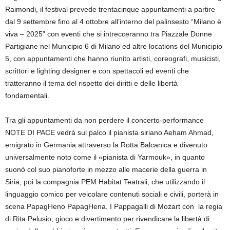
Raimondi, il festival prevede trentacinque appuntamenti a partire
dal 9 settembre fino al 4 ottobre all’interno del palinsesto “Milano è
viva – 2025” con eventi che si intrecceranno tra Piazzale Donne
Partigiane nel Municipio 6 di Milano ed altre locations del Municipio
5, con appuntamenti che hanno riunito artisti, coreografi, musicisti,
scrittori e lighting designer e con spettacoli ed eventi che
tratteranno il tema del rispetto dei diritti e delle libertà
fondamentali.
Tra gli appuntamenti da non perdere il concerto-performance
NOTE DI PACE vedrà sul palco il pianista siriano Aeham Ahmad,
emigrato in Germania attraverso la Rotta Balcanica e divenuto
universalmente noto come il «pianista di Yarmouk», in quanto
suonò col suo pianoforte in mezzo alle macerie della guerra in
Siria, poi la compagnia PEM Habitat Teatrali, che utilizzando il
linguaggio comico per veicolare contenuti sociali e civili, porterà in
scena PapagHeno PapagHena. I Pappagalli di Mozart con la regia
di Rita Pelusio, gioco e divertimento per rivendicare la libertà di