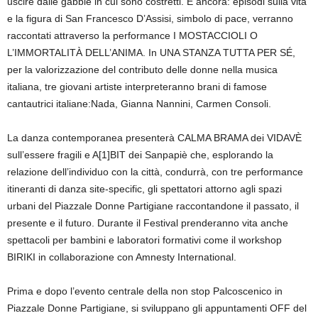
uscire dalle gabbie in cui sono costretti. E ancora: episodi sulla vita
e la figura di San Francesco D’Assisi, simbolo di pace, verranno
raccontati attraverso la performance I MOSTACCIOLI O
L’IMMORTALITÀ DELL’ANIMA. In UNA STANZA TUTTA PER SÉ,
per la valorizzazione del contributo delle donne nella musica
italiana, tre giovani artiste interpreteranno brani di famose
cantautrici italiane:Nada, Gianna Nannini, Carmen Consoli.
La danza contemporanea presenterà CALMA BRAMA dei VIDAVÈ
sull’essere fragili e A[1]BIT dei Sanpapiè che, esplorando la
relazione dell’individuo con la città, condurrà, con tre performance
itineranti di danza site-specific, gli spettatori attorno agli spazi
urbani del Piazzale Donne Partigiane raccontandone il passato, il
presente e il futuro. Durante il Festival prenderanno vita anche
spettacoli per bambini e laboratori formativi come il workshop
BIRIKI in collaborazione con Amnesty International.
Prima e dopo l’evento centrale della non stop Palcoscenico in
Piazzale Donne Partigiane, si sviluppano gli appuntamenti OFF del