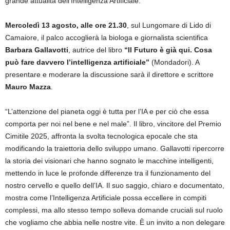
grande attualità dell’Intelligenza Artificiale.
Mercoledì 13 agosto, alle ore 21.30
, sul Lungomare di Lido di
Camaiore, il palco accoglierà la biologa e giornalista scientifica
Barbara Gallavotti
, autrice del libro
“Il Futuro è già qui. Cosa
può fare davvero l’intelligenza artificiale”
(Mondadori). A
presentare e moderare la discussione sarà il direttore e scrittore
Mauro Mazza
.
“L’attenzione del pianeta oggi è tutta per l’IA e per ciò che essa
comporta per noi nel bene e nel male”. Il libro, vincitore del Premio
Cimitile 2025, affronta la svolta tecnologica epocale che sta
modificando la traiettoria dello sviluppo umano. Gallavotti ripercorre
la storia dei visionari che hanno sognato le macchine intelligenti,
mettendo in luce le profonde differenze tra il funzionamento del
nostro cervello e quello dell’IA. Il suo saggio, chiaro e documentato,
mostra come l’Intelligenza Artificiale possa eccellere in compiti
complessi, ma allo stesso tempo solleva domande cruciali sul ruolo
che vogliamo che abbia nelle nostre vite. È un invito a non delegare