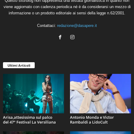
Questo sito/blog non rappresenta una testata giornalistica in quanto non
viene aggiornato con cadenza periodica né è da considerarsi un mezzo di
informazione o un prodotto editoriale ai sensi della legge n.62/2001.
Contattaci:
redazione@dasapere.it
Ultimi Articoli
Arisa,attesissima sul palco
Antonio Monda e Victor
del 47° Festival La Versiliana
Rambaldi a LidoCult