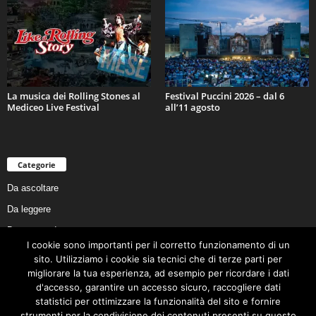
La musica dei Rolling Stones al
Festival Puccini 2026 – dal 6
Mediceo Live Festival
all’11 agosto
Categorie
Da ascoltare
Da leggere
Da non perdere
I cookie sono importanti per il corretto funzionamento di un
Da conoscere
sito. Utilizziamo i cookie sia tecnici che di terze parti per
Da preservare
migliorare la tua esperienza, ad esempio per ricordare i dati
d'accesso, garantire un accesso sicuro, raccogliere dati
Da vivere
statistici per ottimizzare la funzionalità del sito e fornire
Cookie Policy
strumenti per la condivisione dei contenuti presenti su questo