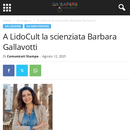
Home
Da leggere
A LidoCult la scienziata Barbara Gallavotti
DA LEGGERE
DA NON PERDERE
A LidoCult la scienziata Barbara
Gallavotti
Di
Comunicati Stampa
-
Agosto 12, 2025