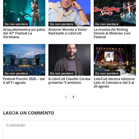
Da non perdere
Da non perdere
Da non perdere
Arisa,attesissima sul palco
Antonio Monda e Victor
La musica dei Rolling
del 47° Festival La
Rambaldi a LidoCult
Stones al Mediceo Live
Versiliana
Festival
Da non perdere
Da non perdere
Da non perdere
Festival Puccini 2026 – dal
A LidoCult Claudio Cerasa
LidoCult decima edizione
6 all’11 agosto
presenta “L’antidoto
Lido di Camaiore dal 5 al
20 agosto
LASCIA UN COMMENTO