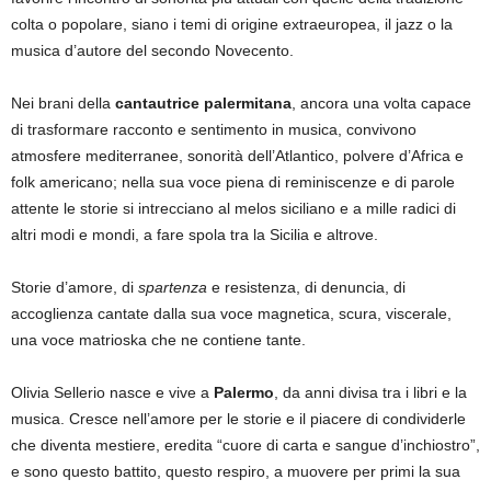
colta o popolare, siano i temi di origine extraeuropea, il jazz o la
musica d’autore del secondo Novecento.
Nei brani della
cantautrice palermitana
, ancora una volta capace
di trasformare racconto e sentimento in musica, convivono
atmosfere mediterranee, sonorità dell’Atlantico, polvere d’Africa e
folk americano; nella sua voce piena di reminiscenze e di parole
attente le storie si intrecciano al melos siciliano e a mille radici di
altri modi e mondi, a fare spola tra la Sicilia e altrove.
Storie d’amore, di
spartenza
e resistenza, di denuncia, di
accoglienza cantate dalla sua voce magnetica, scura, viscerale,
una voce matrioska che ne contiene tante.
Olivia Sellerio nasce e vive a
Palermo
, da anni divisa tra i libri e la
musica. Cresce nell’amore per le storie e il piacere di condividerle
che diventa mestiere, eredita “cuore di carta e sangue d’inchiostro”,
e sono questo battito, questo respiro, a muovere per primi la sua