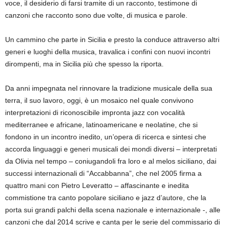
voce, il desiderio di farsi tramite di un racconto, testimone di
canzoni che racconto sono due volte, di musica e parole.
Un cammino che parte in Sicilia e presto la conduce attraverso altri
generi e luoghi della musica, travalica i confini con nuovi incontri
dirompenti, ma in Sicilia più che spesso la riporta.
Da anni impegnata nel rinnovare la tradizione musicale della sua
terra, il suo lavoro, oggi, è un mosaico nel quale convivono
interpretazioni di riconoscibile impronta jazz con vocalità
mediterranee e africane, latinoamericane e neolatine, che si
fondono in un incontro inedito, un’opera di ricerca e sintesi che
accorda linguaggi e generi musicali dei mondi diversi – interpretati
da Olivia nel tempo – coniugandoli fra loro e al melos siciliano, dai
successi internazionali di “Accabbanna”, che nel 2005 firma a
quattro mani con Pietro Leveratto – affascinante e inedita
commistione tra canto popolare siciliano e jazz d’autore, che la
porta sui grandi palchi della scena nazionale e internazionale -, alle
canzoni che dal 2014 scrive e canta per le serie del commissario di