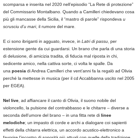
scomparsa e inserita nel 2020 nell’episodio “La Rete di protezione”
del Commissario Montalbano. Quando a Camilleri chiedevano cosa
più gli mancasse della Sicilia, il “mastro di parole” rispondeva
u
scrusciu d’u mari
, il rumore del mare.
E ci sono ibriganti in agguato, invece, in
Latri di passu
, per
estensione gente da cui guardarsi. Un brano che parla di una storia
di delusione, di amicizia tradita, di fiducia mal riposta in chi,
sedicente amico, nella cattiva sorte, ci volta le spalle. Da
una
poesia
di Andrea Camilleri che vent’anni fa la regalò ad Olivia
perché la mettesse in musica (per il cd Accabbanna uscito nel 2005
per EGEA).
Nel live
, ad affiancare il canto di Olivia, il suono nobile del
violoncello, la pulsione del contrabbasso e le chitarre – diverse a
seconda dell’umore del brano – in una fitta rete di
linee
melodiche
; un impasto di corde e archi a dialogare coi sapienti
effetti della chitarra elettrica, un accordo acustico-elettronico a
favorire l’incontro di sonorità più attuali con quelle della tradizione