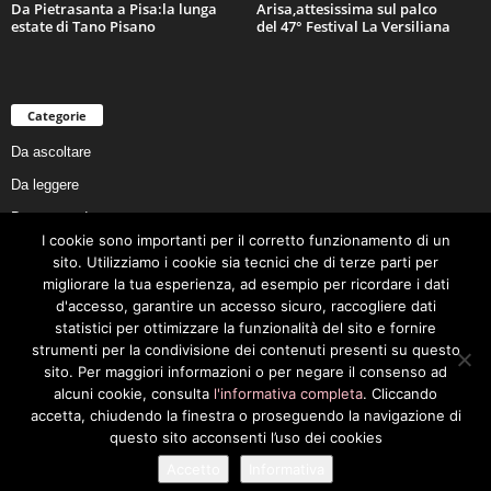
Da Pietrasanta a Pisa:la lunga
Arisa,attesissima sul palco
estate di Tano Pisano
del 47° Festival La Versiliana
Categorie
Da ascoltare
Da leggere
Da non perdere
I cookie sono importanti per il corretto funzionamento di un
Da conoscere
sito. Utilizziamo i cookie sia tecnici che di terze parti per
Da preservare
migliorare la tua esperienza, ad esempio per ricordare i dati
d'accesso, garantire un accesso sicuro, raccogliere dati
Da vivere
statistici per ottimizzare la funzionalità del sito e fornire
Cookie Policy
strumenti per la condivisione dei contenuti presenti su questo
sito. Per maggiori informazioni o per negare il consenso ad
alcuni cookie, consulta
l'informativa completa
. Cliccando
accetta, chiudendo la finestra o proseguendo la navigazione di
questo sito acconsenti l’uso dei cookies
Privacy Policy
Cookie Policy
Accetto
Informativa
© 2026