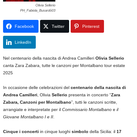
Olivia Sellerio
PH_Fabiola_Busardò03
Facebook
Twitter
Pinterest
LinkedIn
Nel centenario della nascita di Andrea Camilleri
Olivia Sellerio
canta Zara Zabara, tutte le canzoni per Montalbano tour estate
2025
In occasione delle celebrazioni del
centenario della nascita di
Andrea Camilleri
, Olivia
Sellerio
presenta in concerto “
Zara
Zabara, Canzoni per Montalbano
”, tutti le canzoni scritte,
arrangiate e interpretate per il
Commissario Montalbano
e
il
Giovane Montalbano I e II
.
Cinque i concerti
in cinque luoghi
simbolo
della Sicilia: il
17