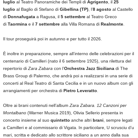
luglio
al Teatro Panoramiche dei Templi di
Agrigento
, il
25
luglio
al Baglio di Stefano di
Gibellina
(TP)
, l’
8 agosto
al Castello
di
Donnafugata
a Ragusa, il
5 settembre
al Teatro Greco
di
Taormina
e il
7 settembre
alla Villa Romana di
Realmonte
.
Il tour proseguirà poi in autunno e per tutto il 2026.
È inoltre in preparazione, sempre all’interno delle celebrazioni per il
centenario di Camilleri (nato il 6 settembre 1925), una rilettura del
repertorio di
Zara Zabara
con l’
Orchestra Jazz Siciliana
di The
Brass Group di Palermo, che andrà poi a realizzarsi in una serie di
concerti al Real Teatro di Santa Cecilia e in un nuovo album con gli
arrangiamenti per orchestra di
Pietro Leveratto
.
Oltre ai brani contenuti nell’album
Zara Zabara. 12 Canzoni per
Montalbano
(Warner Musica 2019), Olivia Sellerio presenta in
concerto insieme al suo
quintetto
anche altri
brani
, sempre legati
a Camilleri e al commissario di Vigata. In particolare, U scrusciu d’u
mari, scritta e dedicato allo scrittore siciliano a un anno dalla sua