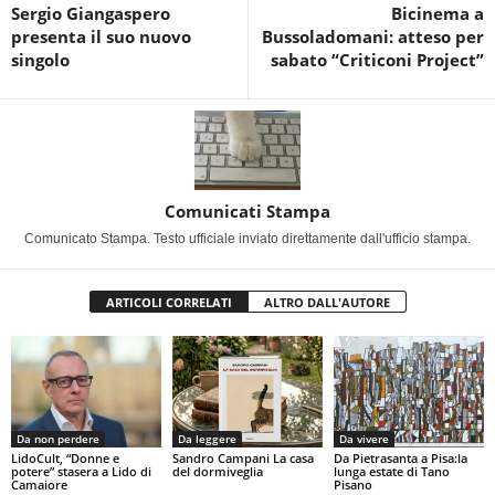
Sergio Giangaspero
Bicinema a
presenta il suo nuovo
Bussoladomani: atteso per
singolo
sabato “Criticoni Project”
Comunicati Stampa
Comunicato Stampa. Testo ufficiale inviato direttamente dall'ufficio stampa.
ARTICOLI CORRELATI
ALTRO DALL'AUTORE
Da non perdere
Da leggere
Da vivere
LidoCult, “Donne e
Sandro Campani La casa
Da Pietrasanta a Pisa:la
potere” stasera a Lido di
del dormiveglia
lunga estate di Tano
Camaiore
Pisano