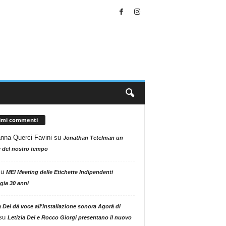
timi commenti
nna Querci Favini
su
Jonathan Tetelman un
 del nostro tempo
su
MEI Meeting delle Etichette Indipendenti
gia 30 anni
a Dei dà voce all'installazione sonora Agorà di
su
Letizia Dei e Rocco Giorgi presentano il nuovo