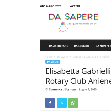
GIO 6 AGO 2026
ACCEDI
D
a
S
a
p
e
r
DA ASCOLTARE
DA LEGGERE
DA NON PE
e
Home
Da vivere
Elisabetta Gabrielli è la nuova 
DA VIVERE
Elisabetta Gabriell
Rotary Club Anien
Di
Comunicati Stampa
-
Luglio 7, 2025