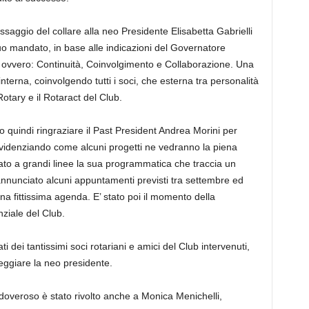
ssaggio del collare alla neo Presidente Elisabetta Gabrielli
uo mandato, in base alle indicazioni del Governatore
C ovvero: Continuità, Coinvolgimento e Collaborazione. Una
interna, coinvolgendo tutti i soci, che esterna tra personalità
Rotary e il Rotaract del Club.
o quindi ringraziare il Past President Andrea Morini per
evidenziando come alcuni progetti ne vedranno la piena
pato a grandi linee la sua programmatica che traccia un
annunciato alcuni appuntamenti previsti tra settembre ed
una fittissima agenda. E’ stato poi il momento della
ziale del Club.
ti dei tantissimi soci rotariani e amici del Club intervenuti,
eggiare la neo presidente.
overoso è stato rivolto anche a Monica Menichelli,