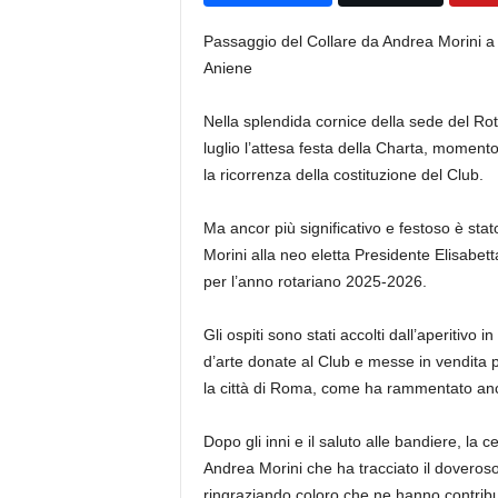
Passaggio del Collare da Andrea Morini a E
Aniene
Nella splendida cornice della sede del Rota
luglio l’attesa festa della Charta, moment
la ricorrenza della costituzione del Club.
Ma ancor più significativo e festoso è sta
Morini alla neo eletta Presidente Elisabett
per l’anno rotariano 2025-2026.
Gli ospiti sono stati accolti dall’aperitivo
d’arte donate al Club e messe in vendita pe
la città di Roma, come ha rammentato anc
Dopo gli inni e il saluto alle bandiere, la 
Andrea Morini che ha tracciato il doveroso 
ringraziando coloro che ne hanno contribu