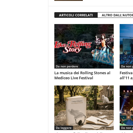
ARTICOLI CORRELATI
ALTRO DALL'AUTO
Da non perdere
Da non 
La musica dei Rolling Stones al
Festiva
Mediceo Live Festival
all’11 
Da leggere
Da non 