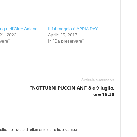
ing nell’Oltre Aniene
Il 14 maggio è APPIA DAY
21, 2022
Aprile 25, 2017
ivere"
In "Da preservare"
Articolo successivo
“NOTTURNI PUCCINIANI” 8 e 9 luglio,
ore 18.30
a
iciale inviato direttamente dall'ufficio stampa.