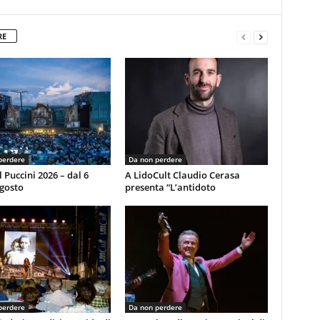
RE
perdere
Da non perdere
l Puccini 2026 – dal 6
A LidoCult Claudio Cerasa
agosto
presenta “L’antidoto
perdere
Da non perdere