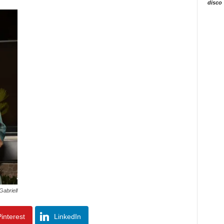
disco
Gabriell
interest
LinkedIn