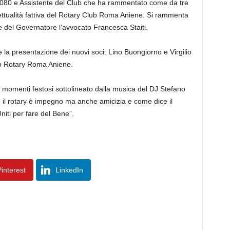
 2080 e Assistente del Club che ha rammentato come da tre
gettualità fattiva del Rotary Club Roma Aniene. Si rammenta
 del Governatore l’avvocato Francesca Staiti.
e la presentazione dei nuovi soci: Lino Buongiorno e Virgilio
ub Rotary Roma Aniene.
anti momenti festosi sottolineato dalla musica del DJ Stefano
hé il rotary è impegno ma anche amicizia e come dice il
niti per fare del Bene”.
interest
LinkedIn