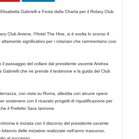
lisabetta Gabrielli e Festa della Charta per il Rotary Club
ry Club Aniene, l’Hotel The Hive, si è svolta lo scorso 4
o altamente significativo per i rotariani che rammentano così
to il passaggio del collare dal presidente uscente Andrea
a Gabrielli che ne prende il testimone e la guida del Club
 in terrazza, con vista su Roma, allestita con alcune opere
r sostenere con il ricavato progetti di riqualificazione per
he il Prefetto Sara Iannone.
cerimonia è iniziata con il discorso del presidente uscente
bilancio delle iniziative realizzate nell’anno trascorso,
ito al successo.