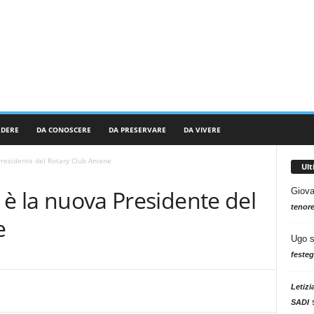
RDERE
DA CONOSCERE
DA PRESERVARE
DA VIVERE
Presidente del Rotary Club Aniene
Ul
i è la nuova Presidente del
Giova
tenore
e
Ugo
festeg
Letizi
SADI