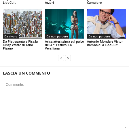
LidoCult
Atzori
Camaiore
Da vivere
Da non perdere
Da non perdere
Da Pietrasanta a Pisa:la
Arisa,attesissima sul palco
Antonio Monda e Victor
lunga estate di Tano
del 47° Festival La
Rambaldi a LidoCult
Pisano
Versiliana
LASCIA UN COMMENTO