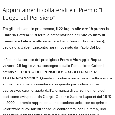
Appuntamenti collaterali e il Premio “Il
Luogo del Pensiero”
Tra gli altri eventi in programma, il
22 luglio alle ore 19
presso la
Libreria Lettera22
si terrà la presentazione del
nuovo libro di
Emanuela Felice
scritto insieme a Luigi Cuna (Edizione Curci),
dedicato a Gaber. L’incontro sarà moderato da Paolo Dal Bon.
Infine, nella cornice del prestigioso
Premio Viareggio Rèpaci
,
venerdì 25 luglio
verrà consegnato dalla Fondazione Gaber il
premio
“IL LUOGO DEL PENSIERO” – SCRITTURA PER
TEATRO-CANZONE”
. Questa importante iniziativa è rivolta a nuovi
autori che vogliano cimentarsi con questa particolare forma
espressiva, caratterizzata dall’alternanza di canzoni e monologhi,
così come sviluppato da Giorgio Gaber e Sandro Luporini dal 1970
al 2000. Il premio rappresenta un’occasione unica per scoprire e
valorizzare nuovi talenti capaci di confrontarsi con un tema, una
riflessione o un racconto attraverso una forma espressiva e