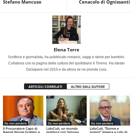
Stefano Mancuso
Cenacolo di Ognissanti
Elena Torre
Scrittrice e giornalista, ha pubblicato romanzi, saggi e storie per bambini.
Collabora con la pagina della cultura del quotidiano Il Tirreno. Ha ideato
DaSapere nel 2010 e da allora se ne prende cura.
ARTICOLI CORRELATI
ALTRO DALL'AUTORE
Da non perdere
Da non perdere
Da non perdere
Il Procuratore Capo di
LidoCult, un mondo
LidoCult, “Donne e
Napoli Nicola Gratteri a
migliore con Simona
potere” stasera a Lido di