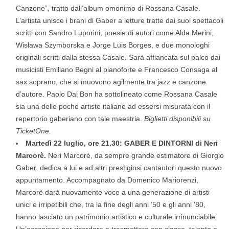
Canzone”, tratto dall’album omonimo di Rossana Casale.
L’artista unisce i brani di Gaber a letture tratte dai suoi spettacoli
scritti con Sandro Luporini, poesie di autori come Alda Merini,
Wisława Szymborska e Jorge Luis Borges, e due monologhi
originali scritti dalla stessa Casale. Sarà affiancata sul palco dai
musicisti Emiliano Begni al pianoforte e Francesco Consaga al
sax soprano, che si muovono agilmente tra jazz e canzone
d’autore. Paolo Dal Bon ha sottolineato come Rossana Casale
sia una delle poche artiste italiane ad essersi misurata con il
repertorio gaberiano con tale maestria.
Biglietti disponibili su
TicketOne.
Martedì 22 luglio, ore 21.30: GABER E DINTORNI di Neri
Marcorè.
Neri Marcorè, da sempre grande estimatore di Giorgio
Gaber, dedica a lui e ad altri prestigiosi cantautori questo nuovo
appuntamento. Accompagnato da Domenico Mariorenzi,
Marcorè darà nuovamente voce a una generazione di artisti
unici e irripetibili che, tra la fine degli anni ’50 e gli anni ’80,
hanno lasciato un patrimonio artistico e culturale irrinunciabile.
Un’occasione per ricordare e trasmettere con classe, talento e