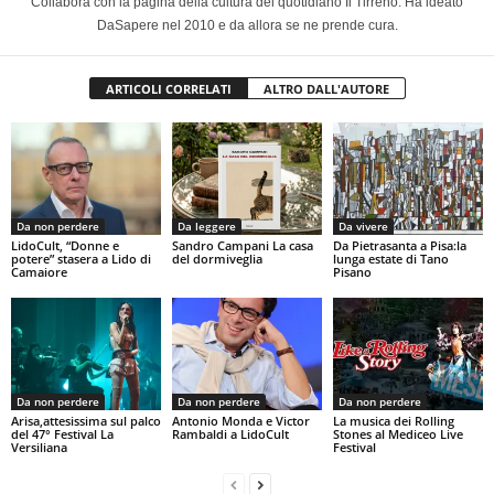
Collabora con la pagina della cultura del quotidiano Il Tirreno. Ha ideato
DaSapere nel 2010 e da allora se ne prende cura.
ARTICOLI CORRELATI
ALTRO DALL'AUTORE
Da non perdere
Da leggere
Da vivere
LidoCult, “Donne e
Sandro Campani La casa
Da Pietrasanta a Pisa:la
potere” stasera a Lido di
del dormiveglia
lunga estate di Tano
Camaiore
Pisano
Da non perdere
Da non perdere
Da non perdere
Arisa,attesissima sul palco
Antonio Monda e Victor
La musica dei Rolling
del 47° Festival La
Rambaldi a LidoCult
Stones al Mediceo Live
Versiliana
Festival