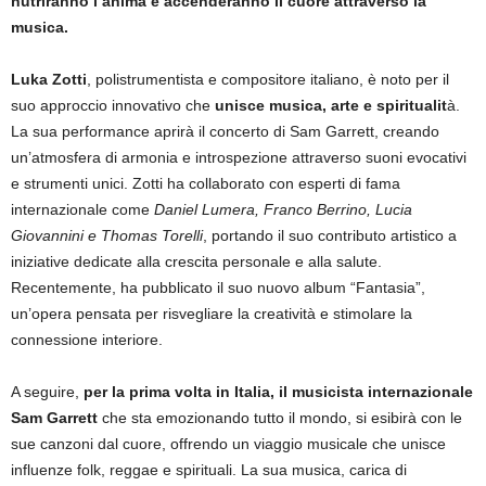
nutriranno l’anima e accenderanno il cuore attraverso la
musica.
Luka Zotti
, polistrumentista e compositore italiano, è noto per il
suo approccio innovativo che
unisce musica, arte e spiritualit
à.
La sua performance aprirà il concerto di Sam Garrett, creando
un’atmosfera di armonia e introspezione attraverso suoni evocativi
e strumenti unici. Zotti ha collaborato con esperti di fama
internazionale come
Daniel Lumera, Franco Berrino, Lucia
Giovannini e Thomas Torelli
, portando il suo contributo artistico a
iniziative dedicate alla crescita personale e alla salute.
Recentemente, ha pubblicato il suo nuovo album “Fantasia”,
un’opera pensata per risvegliare la creatività e stimolare la
connessione interiore.
A seguire,
per la prima volta in Italia, il musicista internazionale
Sam Garrett
che sta emozionando tutto il mondo, si esibirà con le
sue canzoni dal cuore, offrendo un viaggio musicale che unisce
influenze folk, reggae e spirituali. La sua musica, carica di