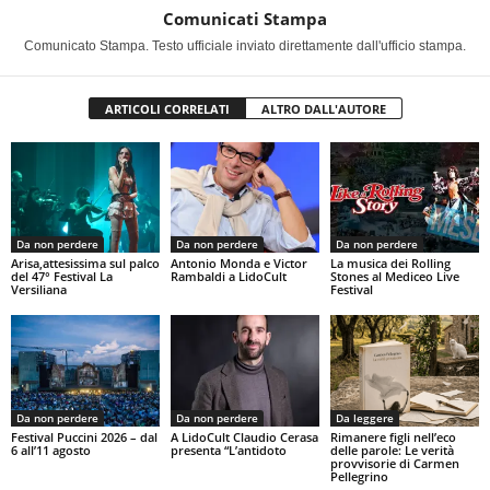
Comunicati Stampa
Comunicato Stampa. Testo ufficiale inviato direttamente dall'ufficio stampa.
ARTICOLI CORRELATI
ALTRO DALL'AUTORE
Da non perdere
Da non perdere
Da non perdere
Arisa,attesissima sul palco
Antonio Monda e Victor
La musica dei Rolling
del 47° Festival La
Rambaldi a LidoCult
Stones al Mediceo Live
Versiliana
Festival
Da non perdere
Da non perdere
Da leggere
Festival Puccini 2026 – dal
A LidoCult Claudio Cerasa
Rimanere figli nell’eco
6 all’11 agosto
presenta “L’antidoto
delle parole: Le verità
provvisorie di Carmen
Pellegrino