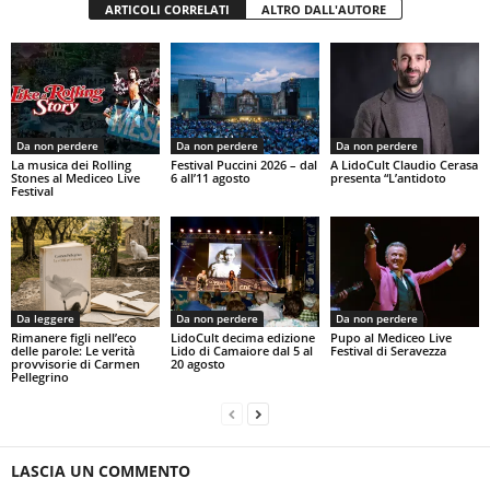
ARTICOLI CORRELATI
ALTRO DALL'AUTORE
Da non perdere
Da non perdere
Da non perdere
La musica dei Rolling
Festival Puccini 2026 – dal
A LidoCult Claudio Cerasa
Stones al Mediceo Live
6 all’11 agosto
presenta “L’antidoto
Festival
Da leggere
Da non perdere
Da non perdere
Rimanere figli nell’eco
LidoCult decima edizione
Pupo al Mediceo Live
delle parole: Le verità
Lido di Camaiore dal 5 al
Festival di Seravezza
provvisorie di Carmen
20 agosto
Pellegrino
LASCIA UN COMMENTO