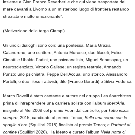
insieme a Gian Franco Reverberi e che qui viene trasportata dal
mare davanti a Livorno a un misterioso luogo di frontiera restando
straziata e molto emozionante”.
(Motivazione della targa Ciampi).
Gli undici dialoghi sono con: una poetessa, Maria Grazia
Calandrone; uno scrittore, Antonio Moresco; due filosofi, Felice
Cimatti e Ubaldo Fadini; uno psicoanalista, Miguel Benasayag; un
neuroscienziato, Vittorio Gallese; un regista teatrale, Armando
Punzo; uno psichiatra, Peppe Dell’Acqua; uno storico, Alessandro
Portelli; e due filosofi-attivisti, Bifo (Franco Berardi) e Silvia Federici.
Marco Rovelli è stato cantante e autore nel gruppo Les Anarchistes
prima di intraprendere una carriera solista con l’album
libertAria
,
insignito al Mei 2009 col premio Fuori dal controllo; poi
Tutto inizia
sempre
, 2015, candidato al premio Tenco,
Bella una serpe con le
spoglie d’oro
(Squilibri 2018) finalista al premio Tenco; e
Portami al
confine
(Squilibri 2020). Ha ideato e curato l’album
Nella notte ci