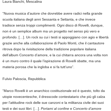
Laura Bianchi, Mescalina
“Nuova musica d’autore che dovrebbe avere radici nella grande
scuola italiana degli anni Sessanta e Settanta, e che invece
tradisce senza troppi complimenti. Ogni disco di Rovelli, dunque,
non é un semplice album ma un progetto nel senso più vero e
profondo. […]. Un rock su cui i testi si appoggiano con agio e libertà
grazie anche alla collaborazione di Paolo Monti, che il cantautore
ritrova dopo la rivisitazione della tradizione popolare italiana
dell’album Concerto d’amore, e la cui chitarra ancora una volta non
é un muro contro il quale l’ispirazione di Rovelli sbatte, ma una
materia porosa che la ingloba e si fa tutt’uno”.
Fulvio Paloscia, Repubblica
“Marco Rovelli è un anarchico costituzionale ed è questo, tolto da
utopie novecentesche, il dresscode contestatario che più gli calza
per l’attitudine rock delle sue canzoni e la militanza civile dei suoi
testi e dei suoi libri. […].
Portami al confine
e
Concerto d’amore