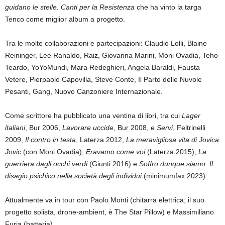
guidano le stelle. Canti per la Resistenza
che ha vinto la targa
Tenco come miglior album a progetto.
Tra le molte collaborazioni e partecipazioni: Claudio Lolli, Blaine
Reininger, Lee Ranaldo, Raiz, Giovanna Marini, Moni Ovadia, Teho
Teardo, YoYoMundi, Mara Redeghieri, Angela Baraldi, Fausta
Vetere, Pierpaolo Capovilla, Steve Conte, Il Parto delle Nuvole
Pesanti, Gang, Nuovo Canzoniere Internazionale.
Come scrittore ha pubblicato una ventina di libri, tra cui
Lager
italiani
, Bur 2006,
Lavorare uccide
, Bur 2008, e
Servi
, Feltrinelli
2009,
Il contro in testa
, Laterza 2012,
La meravigliosa vita di Jovica
Jovic
(con Moni Ovadia),
Eravamo come voi
(Laterza 2015),
La
guerriera dagli occhi verdi
(Giunti 2016) e
Soffro dunque siamo. Il
disagio psichico nella società degli individui
(minimumfax 2023).
Attualmente va in tour con Paolo Monti (chitarra elettrica; il suo
progetto solista, drone-ambient, è The Star Pillow) e Massimiliano
Furia (batteria).