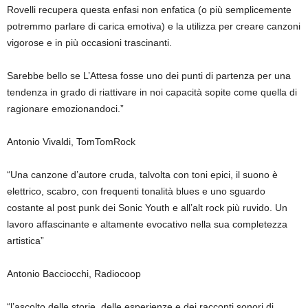
Rovelli recupera questa enfasi non enfatica (o più semplicemente
potremmo parlare di carica emotiva) e la utilizza per creare canzoni
vigorose e in più occasioni trascinanti.
Sarebbe bello se L’Attesa fosse uno dei punti di partenza per una
tendenza in grado di riattivare in noi capacità sopite come quella di
ragionare emozionandoci.”
Antonio Vivaldi, TomTomRock
“Una canzone d’autore cruda, talvolta con toni epici, il suono è
elettrico, scabro, con frequenti tonalità blues e uno sguardo
costante al post punk dei Sonic Youth e all’alt rock più ruvido. Un
lavoro affascinante e altamente evocativo nella sua completezza
artistica”
Antonio Bacciocchi, Radiocoop
“l’ascolto delle storie, delle esperienze e dei racconti sonori di