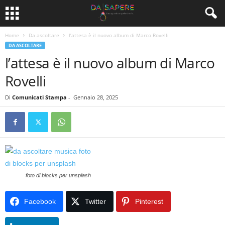
Home
Da ascoltare
l’attesa è il nuovo album di Marco Rovelli
DA ASCOLTARE
l’attesa è il nuovo album di Marco
Rovelli
Di
Comunicati Stampa
-
Gennaio 28, 2025
foto di blocks per unsplash
Facebook
Twitter
Pinterest