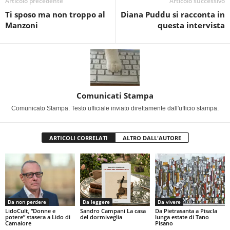
Articolo precedente
Articolo successivo
Ti sposo ma non troppo al
Diana Puddu si racconta in
Manzoni
questa intervista
Comunicati Stampa
Comunicato Stampa. Testo ufficiale inviato direttamente dall'ufficio stampa.
ARTICOLI CORRELATI
ALTRO DALL'AUTORE
Da non perdere
Da leggere
Da vivere
LidoCult, “Donne e
Sandro Campani La casa
Da Pietrasanta a Pisa:la
potere” stasera a Lido di
del dormiveglia
lunga estate di Tano
Camaiore
Pisano