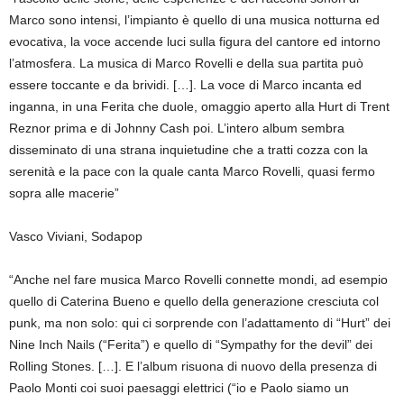
Marco sono intensi, l’impianto è quello di una musica notturna ed
evocativa, la voce accende luci sulla figura del cantore ed intorno
l’atmosfera. La musica di Marco Rovelli e della sua partita può
essere toccante e da brividi. […]. La voce di Marco incanta ed
inganna, in una Ferita che duole, omaggio aperto alla Hurt di Trent
Reznor prima e di Johnny Cash poi. L’intero album sembra
disseminato di una strana inquietudine che a tratti cozza con la
serenità e la pace con la quale canta Marco Rovelli, quasi fermo
sopra alle macerie”
Vasco Viviani, Sodapop
“Anche nel fare musica Marco Rovelli connette mondi, ad esempio
quello di Caterina Bueno e quello della generazione cresciuta col
punk, ma non solo: qui ci sorprende con l’adattamento di “Hurt” dei
Nine Inch Nails (“Ferita”) e quello di “Sympathy for the devil” dei
Rolling Stones. […]. E l’album risuona di nuovo della presenza di
Paolo Monti coi suoi paesaggi elettrici (“io e Paolo siamo un