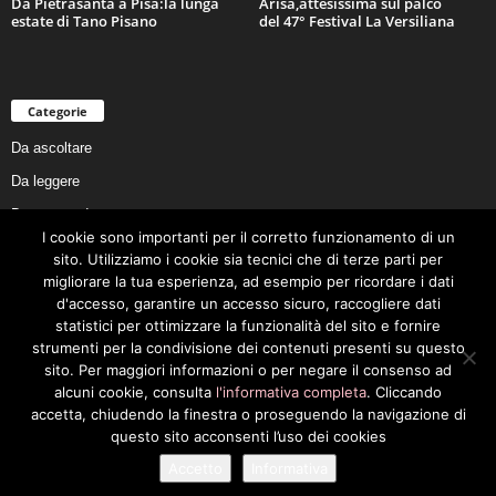
Da Pietrasanta a Pisa:la lunga
Arisa,attesissima sul palco
estate di Tano Pisano
del 47° Festival La Versiliana
Categorie
Da ascoltare
Da leggere
Da non perdere
I cookie sono importanti per il corretto funzionamento di un
Da conoscere
sito. Utilizziamo i cookie sia tecnici che di terze parti per
migliorare la tua esperienza, ad esempio per ricordare i dati
Da preservare
d'accesso, garantire un accesso sicuro, raccogliere dati
Da vivere
statistici per ottimizzare la funzionalità del sito e fornire
strumenti per la condivisione dei contenuti presenti su questo
Cookie Policy
sito. Per maggiori informazioni o per negare il consenso ad
alcuni cookie, consulta
l'informativa completa
. Cliccando
accetta, chiudendo la finestra o proseguendo la navigazione di
questo sito acconsenti l’uso dei cookies
Privacy Policy
Cookie Policy
Accetto
Informativa
© 2026