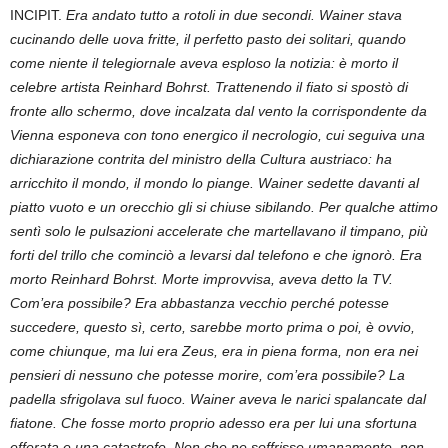
INCIPIT.
Era andato tutto a rotoli in due secondi. Wainer stava
cucinando delle uova fritte, il perfetto pasto dei solitari, quando
come niente il telegiornale aveva esploso la notizia: è morto il
celebre artista Reinhard Bohrst. Trattenendo il fiato si spostò di
fronte allo schermo, dove incalzata dal vento la corrispondente da
Vienna esponeva con tono energico il necrologio, cui seguiva una
dichiarazione contrita del ministro della Cultura austriaco: ha
arricchito il mondo, il mondo lo piange. Wainer sedette davanti al
piatto vuoto e un orecchio gli si chiuse sibilando. Per qualche attimo
sentì solo le pulsazioni accelerate che martellavano il timpano, più
forti del trillo che cominciò a levarsi dal telefono e che ignorò. Era
morto Reinhard Bohrst. Morte improvvisa, aveva detto la TV.
Com’era possibile? Era abbastanza vecchio perché potesse
succedere, questo sì, certo, sarebbe morto prima o poi, è ovvio,
come chiunque, ma lui era Zeus, era in piena forma, non era nei
pensieri di nessuno che potesse morire, com’era possibile? La
padella sfrigolava sul fuoco. Wainer aveva le narici spalancate dal
fiatone. Che fosse morto proprio adesso era per lui una sfortuna
efferata e una catastrofe. Non che ne soffrisse umanamente, non