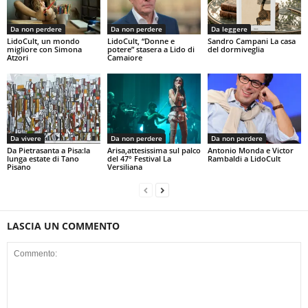
Da non perdere
Da non perdere
Da leggere
LidoCult, un mondo
LidoCult, “Donne e
Sandro Campani La casa
migliore con Simona
potere” stasera a Lido di
del dormiveglia
Atzori
Camaiore
Da vivere
Da non perdere
Da non perdere
Da Pietrasanta a Pisa:la
Arisa,attesissima sul palco
Antonio Monda e Victor
lunga estate di Tano
del 47° Festival La
Rambaldi a LidoCult
Pisano
Versiliana
LASCIA UN COMMENTO