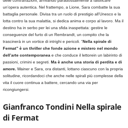
delle contraffazioni, arrivando paradossalmente a falsificare
un’opera autentica. Nel frattempo, a Lione, Sara combatte la sua
battaglia personale. Divisa tra un ruolo di prestigio all’Unesco e la
lotta contro la sua malattia, si dedica anima e corpo al lavoro. Ma il
destino ha in serbo per lei una sfida inaspettata: gestire le
conseguenze del furto di un Rembrandt, un compito che la
trascinerà in un vortice di intrighi e pericoli. “
Nella spirale di
Fermat” è un thriller che fonde azione e mistero nel mondo
dell’arte contemporanea
e che conduce il lettorein un labirinto di
passioni, crimini e segreti.
Ma è anche una storia di perdita e di
amore.
Wainer e Sara, ora distanti, lottano ciascuno con la propria
solitudine, ricordandoci che anche nelle spirali più complesse della
vita il cuore continua a battere, cercando una via per
ricongiungersi.
Gianfranco Tondini
Nella spirale
di Fermat