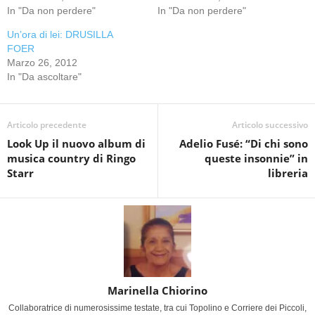
In "Da non perdere"
In "Da non perdere"
Un’ora di lei: DRUSILLA
FOER
Marzo 26, 2012
In "Da ascoltare"
Articolo precedente
Articolo successivo
Look Up il nuovo album di
Adelio Fusé: “Di chi sono
musica country di Ringo
queste insonnie” in
Starr
libreria
Marinella Chiorino
Collaboratrice di numerosissime testate, tra cui Topolino e Corriere dei Piccoli,