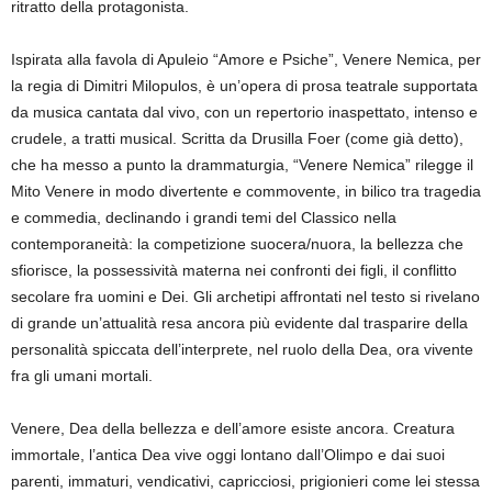
ritratto della protagonista.
Ispirata alla favola di Apuleio “Amore e Psiche”, Venere Nemica, per
la regia di Dimitri Milopulos, è un’opera di prosa teatrale supportata
da musica cantata dal vivo, con un repertorio inaspettato, intenso e
crudele, a tratti musical. Scritta da Drusilla Foer (come già detto),
che ha messo a punto la drammaturgia, “Venere Nemica” rilegge il
Mito Venere in modo divertente e commovente, in bilico tra tragedia
e commedia, declinando i grandi temi del Classico nella
contemporaneità: la competizione suocera/nuora, la bellezza che
sfiorisce, la possessività materna nei confronti dei figli, il conflitto
secolare fra uomini e Dei. Gli archetipi affrontati nel testo si rivelano
di grande un’attualità resa ancora più evidente dal trasparire della
personalità spiccata dell’interprete, nel ruolo della Dea, ora vivente
fra gli umani mortali.
Venere, Dea della bellezza e dell’amore esiste ancora. Creatura
immortale, l’antica Dea vive oggi lontano dall’Olimpo e dai suoi
parenti, immaturi, vendicativi, capricciosi, prigionieri come lei stessa