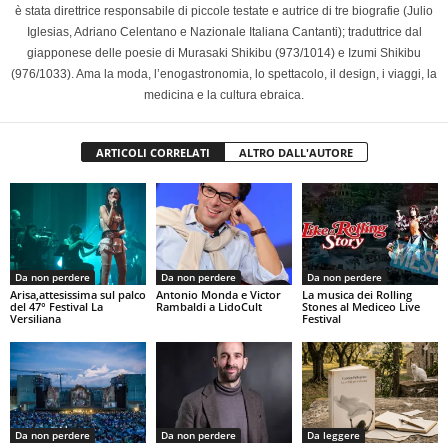
è stata direttrice responsabile di piccole testate e autrice di tre biografie (Julio
Iglesias, Adriano Celentano e Nazionale Italiana Cantanti); traduttrice dal
giapponese delle poesie di Murasaki Shikibu (973/1014) e Izumi Shikibu
(976/1033). Ama la moda, l’enogastronomia, lo spettacolo, il design, i viaggi, la
medicina e la cultura ebraica.
ARTICOLI CORRELATI
ALTRO DALL'AUTORE
Da non perdere
Da non perdere
Da non perdere
Arisa,attesissima sul palco
Antonio Monda e Victor
La musica dei Rolling
del 47° Festival La
Rambaldi a LidoCult
Stones al Mediceo Live
Versiliana
Festival
Da non perdere
Da non perdere
Da leggere