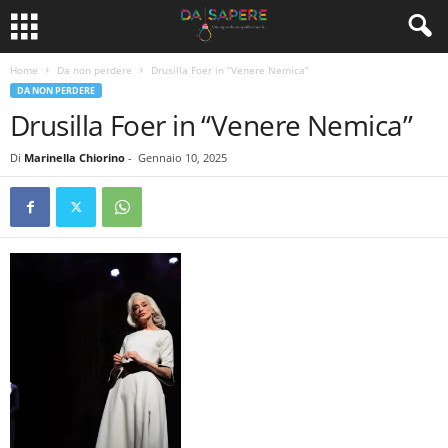
Home
Da non perdere
Drusilla Foer in “Venere Nemica”
DA NON PERDERE
Drusilla Foer in “Venere Nemica”
Di
Marinella Chiorino
-
Gennaio 10, 2025