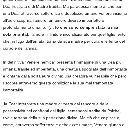
Dea frustrata e di Madre tradita. Ma paradossalmente anche per
una Dea, attraverso sofferenze e debolezze umane Venere insieme
all’odio scoprirà l’amore; un amore diverso imperfetto e
profondamente umano,
(… Io che sono sempre stata la mia
sola priorità),
l’amore infinito e incondizionato per quel figlio ferito
che, in fuga dall’amata, torna da sua madre per curare le ferite del
corpo e dell’anima.
In definitiva “Venere nemica” presenta l’immagine di una Dea più
umana, fragile ed imperfetta, una creatura spogliata dell’immortalità
e lontana dalla solita aura divina; una creatura vulnerabile che però
riscopre attraverso questa condizione la sua mai tramontata
immortalità.
la Foer interpreta una madre divorata dal rancore e dalla
possessività nei confronti del figlio, sentendosi tradita da Psiche,
rivale terrena della sua perfezione divina. Ma ciò che colpisce è
come, attraverso sofferenze e debolezze umane, Venere giunga a