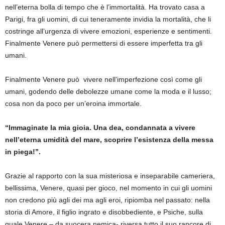
nell’eterna bolla di tempo che è l’immortalità. Ha trovato casa a
Parigi, fra gli uomini, di cui teneramente invidia la mortalità, che li
costringe all’urgenza di vivere emozioni, esperienze e sentimenti.
Finalmente Venere può permettersi di essere imperfetta tra gli
umani.
Finalmente Venere può vivere nell’imperfezione così come gli
umani, godendo delle debolezze umane come la moda e il lusso;
cosa non da poco per un’eroina immortale.
“Immaginate la mia gioia. Una dea, condannata a vivere
nell’eterna umidità del mare, scoprire l’esistenza della messa
in piega!”.
Grazie al rapporto con la sua misteriosa e inseparabile cameriera,
bellissima, Venere, quasi per gioco, nel momento in cui gli uomini
non credono più agli dei ma agli eroi, ripiomba nel passato: nella
storia di Amore, il figlio ingrato e disobbediente, e Psiche, sulla
quale Venere – da suocera nemica- riversa tutto il suo rancore di