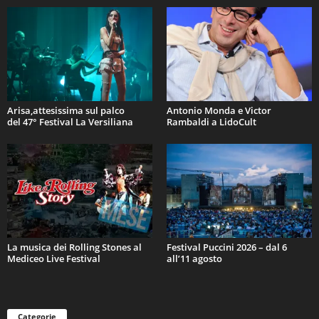
Arisa,attesissima sul palco
Antonio Monda e Victor
del 47° Festival La Versiliana
Rambaldi a LidoCult
La musica dei Rolling Stones al
Festival Puccini 2026 – dal 6
Mediceo Live Festival
all’11 agosto
Categorie