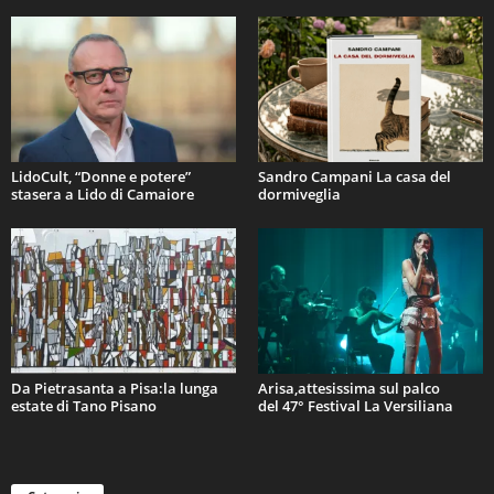
LidoCult, “Donne e potere”
Sandro Campani La casa del
stasera a Lido di Camaiore
dormiveglia
Da Pietrasanta a Pisa:la lunga
Arisa,attesissima sul palco
estate di Tano Pisano
del 47° Festival La Versiliana