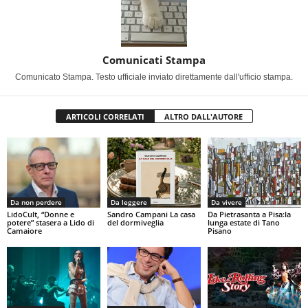
Comunicati Stampa
Comunicato Stampa. Testo ufficiale inviato direttamente dall'ufficio stampa.
ARTICOLI CORRELATI
ALTRO DALL'AUTORE
Da non perdere
Da leggere
Da vivere
LidoCult, “Donne e
Sandro Campani La casa
Da Pietrasanta a Pisa:la
potere” stasera a Lido di
del dormiveglia
lunga estate di Tano
Camaiore
Pisano