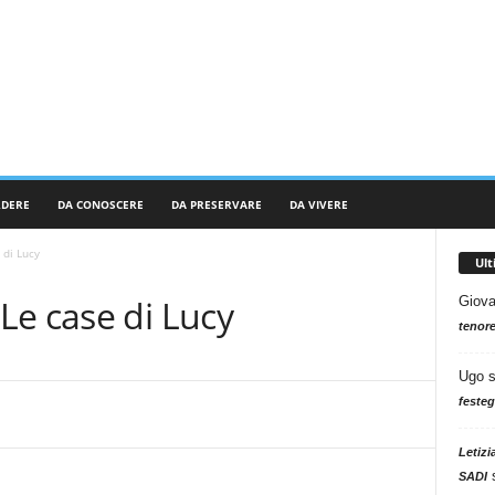
RDERE
DA CONOSCERE
DA PRESERVARE
DA VIVERE
 di Lucy
Ul
Le case di Lucy
Giova
tenore
Ugo
festeg
Letizi
SADI