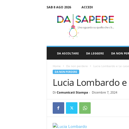
SAB 8 AGO 2026
ACCEDI
D
a
S
a
p
e
r
DA ASCOLTARE
DA LEGGERE
DA NON PE
e
Home
Da non perdere
Lucia Lombardo e Le case
DA NON PERDERE
Lucia Lombardo e 
Di
Comunicati Stampa
-
Dicembre 7, 2024