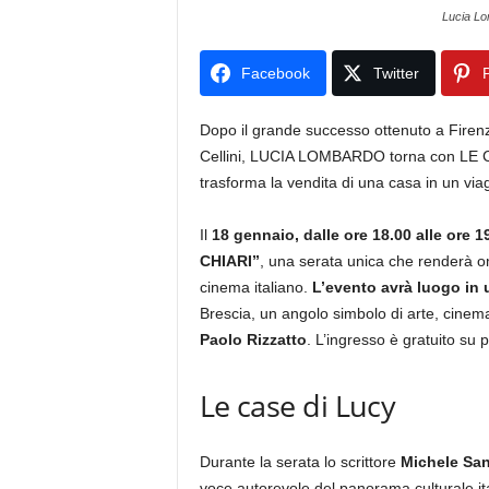
Lucia L
Facebook
Twitter
P
Dopo il grande successo ottenuto a Firen
Cellini, LUCIA LOMBARDO torna con LE CA
trasforma la vendita di una casa in un viagg
Il
18 gennaio, dalle ore 18.00 alle ore 19
CHIARI”
, una serata unica che renderà om
cinema italiano.
L’evento avrà luogo in 
Brescia, un angolo simbolo di arte, cinema
Paolo Rizzatto
. L’ingresso è gratuito s
Le case di Lucy
Durante la serata lo scrittore
Michele San
voce autorevole del panorama culturale ital