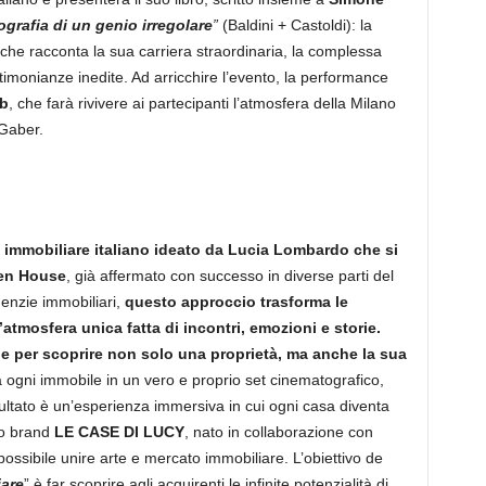
ografia di un genio irregolare
”
(Baldini + Castoldi): la
 che racconta la sua carriera straordinaria, la complessa
estimonianze inedite. Ad arricchire l’evento, la performance
b
, che farà rivivere ai partecipanti l’atmosfera della Milano
 Gaber.
t immobiliare italiano ideato da Lucia Lombardo che si
pen House
, già affermato con successo in diverse parti del
enzie immobiliari,
questo approccio trasforma le
atmosfera unica fatta di incontri, emozioni e storie.
 per scoprire non solo una proprietà, ma anche la sua
a ogni immobile in un vero e proprio set cinematografico,
sultato è un’esperienza immersiva in cui ogni casa diventa
suo brand
LE CASE DI LUCY
, nato in collaborazione con
ossibile unire arte e mercato immobiliare. L’obiettivo de
are
” è far scoprire agli acquirenti le infinite potenzialità di