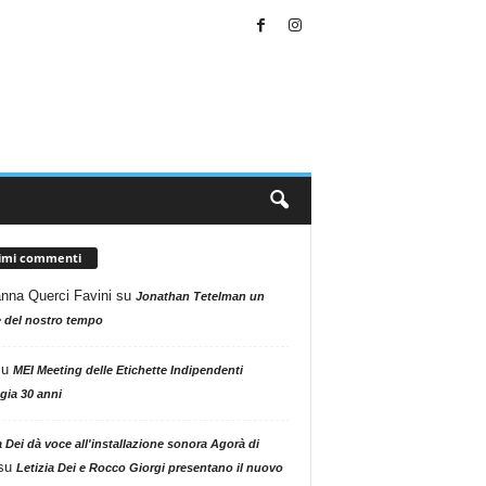
timi commenti
nna Querci Favini
su
Jonathan Tetelman un
 del nostro tempo
su
MEI Meeting delle Etichette Indipendenti
gia 30 anni
a Dei dà voce all'installazione sonora Agorà di
su
Letizia Dei e Rocco Giorgi presentano il nuovo