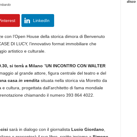
disco
ombardo
interest
LinkedIn
ze con l’Open House della storica dimora di Benvenuto
SE DI LUCY, l’innovativo format immobiliare che
io artistico e culturale.
.30, si terrà
a Milano
“
UN INCONTRO CON WALTER
aggio al grande attore, figura centrale del teatro e del
una casa
in vendita
situata nella storica via Moretto da
 e cultura, progettata dall’architetto di fama mondiale
u prenotazione chiamando il numero 393 864 4022.
cisi
sarà in dialogo con il giornalista
Lucio Giordano
,
iano e presenterà il suo libro, scritto insieme a
Simone