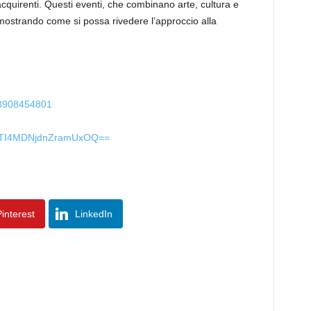
cquirenti. Questi eventi, che combinano arte, cultura e
imostrando come si possa rivedere l’approccio alla
83908454801
=MTI4MDNjdnZramUxOQ==
interest
LinkedIn