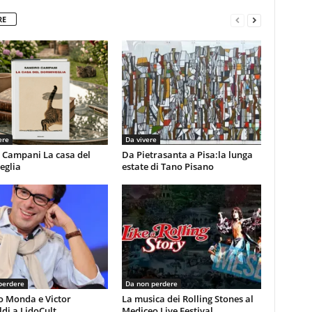
RE
ere
Da vivere
 Campani La casa del
Da Pietrasanta a Pisa:la lunga
eglia
estate di Tano Pisano
perdere
Da non perdere
o Monda e Victor
La musica dei Rolling Stones al
di a LidoCult
Mediceo Live Festival