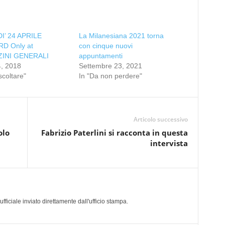
’ 24 APRILE
La Milanesiana 2021 torna
D Only at
con cinque nuovi
INI GENERALI
appuntamenti
4, 2018
Settembre 23, 2021
scoltare"
In "Da non perdere"
Articolo successivo
olo
Fabrizio Paterlini si racconta in questa
intervista
a
iciale inviato direttamente dall'ufficio stampa.