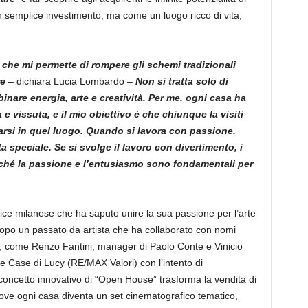
 semplice investimento, ma come un luogo ricco di vita,
 che mi permette di rompere gli schemi tradizionali
re
– dichiara Lucia Lombardo –
Non si tratta solo di
nare energia, arte e creatività. Per me, ogni casa ha
e vissuta, e il mio obiettivo è che chiunque la visiti
arsi in quel luogo. Quando si lavora con passione,
a speciale. Se si svolge il lavoro con divertimento, i
erché la passione e l’entusiasmo sono fondamentali per
ce milanese che ha saputo unire la sua passione per l’arte
 Dopo un passato da artista che ha collaborato con nomi
o, come Renzo Fantini, manager di Paolo Conte e Vinicio
e Case di Lucy (RE/MAX Valori) con l’intento di
o concetto innovativo di “Open House” trasforma la vendita di
ove ogni casa diventa un set cinematografico tematico,