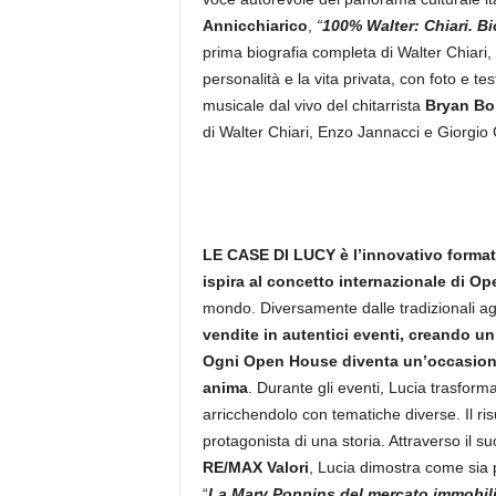
Annicchiarico
,
“
100% Walter: Chiari. Bi
prima biografia completa di Walter Chiari,
personalità e la vita privata, con foto e t
musicale dal vivo del chitarrista
Bryan Bo
di Walter Chiari, Enzo Jannacci e Giorgio
LE CASE DI LUCY
è l’innovativo forma
ispira al concetto internazionale di O
mondo. Diversamente dalle tradizionali ag
vendite in autentici eventi, creando un’
Ogni Open House diventa un’occasione
anima
. Durante gli eventi, Lucia trasform
arricchendolo con tematiche diverse. Il ri
protagonista di una storia. Attraverso il 
RE/MAX Valori
, Lucia dimostra come sia p
“
La Mary Poppins del mercato immobili