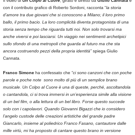
Il video di
Un Colpo al Cuore
, girato e diretto da
Giulio Cannata
e
con il contributo grafico di Roberto Sordoni, racconta “
la storia
d’amore tra due giovani che si conoscono a Milano; il loro primo
ballo, il primo bacio. La loro complicità diventa protagonista di una
storia senza tempo che riguarda tutti noi. Non solo trovarsi ma
anche viversi e poi lasciarsi. Un viaggio nei sentimenti archetipici
sullo sfondo di una metropoli che guarda al futuro ma che sta
ancora costruendo pezzi della propria identità”
spiega Giulio
Cannata.
Franco Simone
ha confessato che
“ci sono canzoni che con poche
parole e poche note sono molto di più di un semplice brano
musicale. Un Colpo al Cuore è una di queste, perché, ascoltandola
o cantandola, ci si trova immersi in un’esperienza simile alla visione
di un bel film, o alla lettura di un bel libro. Forse questo succede
solo con i capolavori. Quando Giovanni Bigazzi che io considero
l’angelo custode delle creazioni artistiche del grande padre
Giancarlo, insieme al poliedrico Franco Fasano, cantautore dalle
mille virtù, mi ha proposto di cantare questo brano in versione