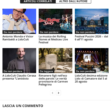
ARTICOLI CORRELATI
ALTRO DALL'AUTORE
Da non perdere
Da non perdere
Da non perdere
Antonio Monda e Victor
La musica dei Rolling
Festival Puccini 2026 – dal
Rambaldi a LidoCult
Stones al Mediceo Live
6 all’11 agosto
Festival
Da non perdere
Da leggere
Da non perdere
A LidoCult Claudio Cerasa
Rimanere figli nell’eco
LidoCult decima edizione
presenta “L’antidoto
delle parole: Le verità
Lido di Camaiore dal 5 al
provvisorie di Carmen
20 agosto
Pellegrino
LASCIA UN COMMENTO