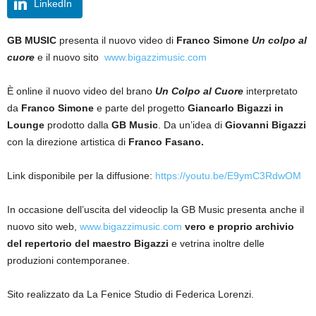
LinkedIn
GB MUSIC
presenta il nuovo video di
Franco Simone
Un colpo al
cuore
e il nuovo sito
www.bigazzimusic.com
È online il nuovo video del brano
Un Colpo al Cuore
interpretato
da
Franco Simone
e parte del progetto
Giancarlo Bigazzi in
Lounge
prodotto dalla
GB Music
. Da un’idea di
Giovanni Bigazzi
con la direzione artistica di
Franco Fasano.
Link disponibile per la diffusione:
https://youtu.be/E9ymC3RdwOM
In occasione dell’uscita del videoclip la GB Music presenta anche il
nuovo sito web,
www.bigazzimusic.com
vero e proprio archivio
del repertorio del maestro Bigazzi
e vetrina inoltre delle
produzioni contemporanee.
Sito realizzato da La Fenice Studio di Federica Lorenzi.