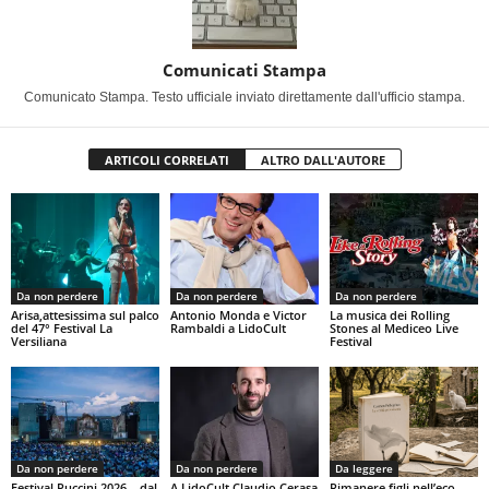
Comunicati Stampa
Comunicato Stampa. Testo ufficiale inviato direttamente dall'ufficio stampa.
ARTICOLI CORRELATI
ALTRO DALL'AUTORE
Da non perdere
Da non perdere
Da non perdere
Arisa,attesissima sul palco
Antonio Monda e Victor
La musica dei Rolling
del 47° Festival La
Rambaldi a LidoCult
Stones al Mediceo Live
Versiliana
Festival
Da non perdere
Da non perdere
Da leggere
Festival Puccini 2026 – dal
A LidoCult Claudio Cerasa
Rimanere figli nell’eco