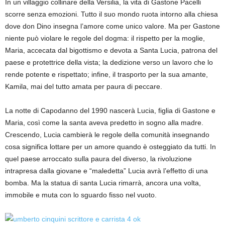
In un villaggio collinare della Versilia, la vita di Gastone Pacelli
scorre senza emozioni. Tutto il suo mondo ruota intorno alla chiesa
dove don Dino insegna l’amore come unico valore. Ma per Gastone
niente può violare le regole del dogma: il rispetto per la moglie,
Maria, accecata dal bigottismo e devota a Santa Lucia, patrona del
paese e protettrice della vista; la dedizione verso un lavoro che lo
rende potente e rispettato; infine, il trasporto per la sua amante,
Kamila, mai del tutto amata per paura di peccare.
La notte di Capodanno del 1990 nascerà Lucia, figlia di Gastone e
Maria, così come la santa aveva predetto in sogno alla madre.
Crescendo, Lucia cambierà le regole della comunità insegnando
cosa significa lottare per un amore quando è osteggiato da tutti. In
quel paese arroccato sulla paura del diverso, la rivoluzione
intrapresa dalla giovane e “maledetta” Lucia avrà l’effetto di una
bomba. Ma la statua di santa Lucia rimarrà, ancora una volta,
immobile e muta con lo sguardo fisso nel vuoto.