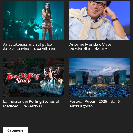
Arisa,attesissima sul palco
Antonio Monda e Victor
del 47° Festival La Versiliana
Rambaldi a LidoCult
La musica dei Rolling Stones al
Festival Puccini 2026 – dal 6
Mediceo Live Festival
all’11 agosto
Categorie