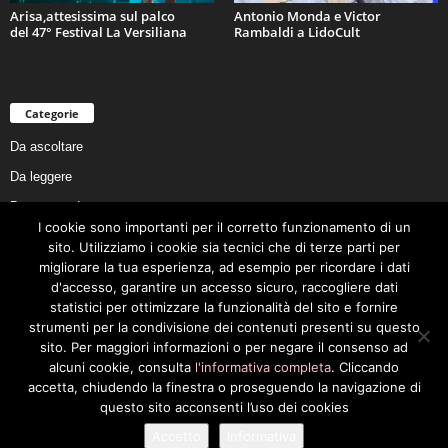
Arisa,attesissima sul palco
Antonio Monda e Victor
del 47° Festival La Versiliana
Rambaldi a LidoCult
Categorie
Da ascoltare
Da leggere
Da non perdere
I cookie sono importanti per il corretto funzionamento di un
Da conoscere
sito. Utilizziamo i cookie sia tecnici che di terze parti per
Da preservare
migliorare la tua esperienza, ad esempio per ricordare i dati
d'accesso, garantire un accesso sicuro, raccogliere dati
Da vivere
statistici per ottimizzare la funzionalità del sito e fornire
Cookie Policy
strumenti per la condivisione dei contenuti presenti su questo
sito. Per maggiori informazioni o per negare il consenso ad
alcuni cookie, consulta
l'informativa completa
. Cliccando
accetta, chiudendo la finestra o proseguendo la navigazione di
questo sito acconsenti l’uso dei cookies
Privacy Policy
Cookie Policy
Accetto
Informativa
© 2026