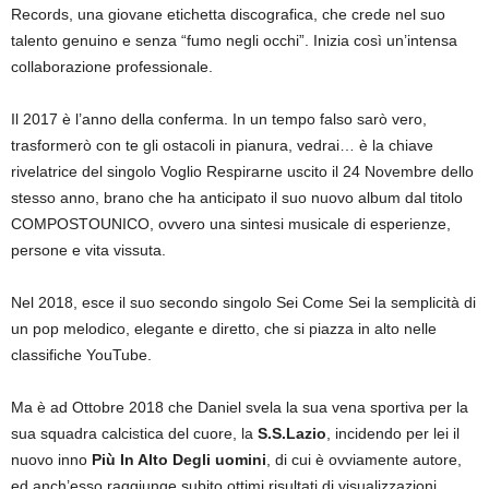
Records, una giovane etichetta discografica, che crede nel suo
talento genuino e senza “fumo negli occhi”. Inizia così un’intensa
collaborazione professionale.
Il 2017 è l’anno della conferma. In un tempo falso sarò vero,
trasformerò con te gli ostacoli in pianura, vedrai… è la chiave
rivelatrice del singolo Voglio Respirarne uscito il 24 Novembre dello
stesso anno, brano che ha anticipato il suo nuovo album dal titolo
COMPOSTOUNICO, ovvero una sintesi musicale di esperienze,
persone e vita vissuta.
Nel 2018, esce il suo secondo singolo Sei Come Sei la semplicità di
un pop melodico, elegante e diretto, che si piazza in alto nelle
classifiche YouTube.
Ma è ad Ottobre 2018 che Daniel svela la sua vena sportiva per la
sua squadra calcistica del cuore, la
S.S.Lazio
, incidendo per lei il
nuovo inno
Più In Alto Degli uomini
, di cui è ovviamente autore,
ed anch’esso raggiunge subito ottimi risultati di visualizzazioni.