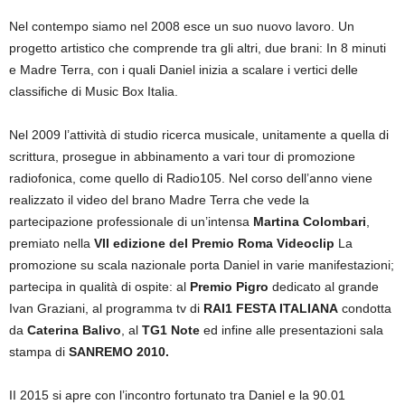
Nel contempo siamo nel 2008 esce un suo nuovo lavoro. Un
progetto artistico che comprende tra gli altri, due brani: In 8 minuti
e Madre Terra, con i quali Daniel inizia a scalare i vertici delle
classifiche di Music Box Italia.
Nel 2009 l’attività di studio ricerca musicale, unitamente a quella di
scrittura, prosegue in abbinamento a vari tour di promozione
radiofonica, come quello di Radio105. Nel corso dell’anno viene
realizzato il video del brano Madre Terra che vede la
partecipazione professionale di un’intensa
Martina Colombari
,
premiato nella
VII edizione del Premio Roma Videoclip
La
promozione su scala nazionale porta Daniel in varie manifestazioni;
partecipa in qualità di ospite: al
Premio Pigro
dedicato al grande
Ivan Graziani, al programma tv di
RAI1 FESTA ITALIANA
condotta
da
Caterina Balivo
, al
TG1 Note
ed infine alle presentazioni sala
stampa di
SANREMO 2010.
II 2015 si apre con l’incontro fortunato tra Daniel e la 90.01