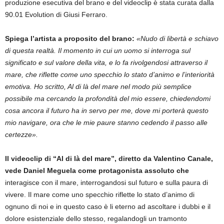
produzione esecutiva del brano e del videoclip è stata curata dalla
90.01 Evolution di Giusi Ferraro.
Spiega l’artista a proposito del brano:
«Nudo di libertà e schiavo
di questa realtà. Il momento in cui un uomo si interroga sul
significato e sul valore della vita, e lo fa rivolgendosi attraverso il
mare, che riflette come uno specchio lo stato d’animo e l’interiorità
emotiva. Ho scritto, Al di là del mare nel modo più semplice
possibile ma cercando la profondità del mio essere, chiedendomi
cosa ancora il futuro ha in servo per me, dove mi porterà questo
mio navigare, ora che le mie paure stanno cedendo il passo alle
certezze».
Il videoclip di “Al di là del mare”, diretto da Valentino Canale,
vede Daniel Meguela come protagonista assoluto che
interagisce con il mare, interrogandosi sul futuro e sulla paura di
vivere. Il mare come uno specchio riflette lo stato d’animo di
ognuno di noi e in questo caso è li eterno ad ascoltare i dubbi e il
dolore esistenziale dello stesso, regalandogli un tramonto