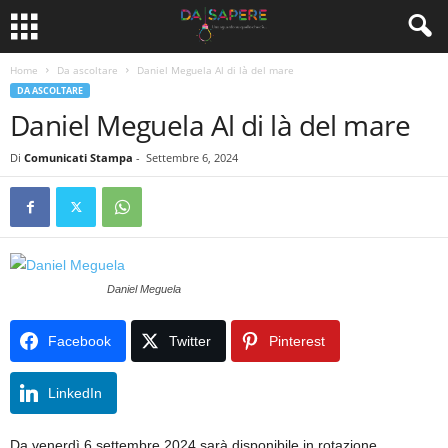
Home
Da ascoltare
Daniel Meguela Al di là del mare
DA ASCOLTARE
Daniel Meguela Al di là del mare
Di
Comunicati Stampa
-
Settembre 6, 2024
Daniel Meguela
Facebook
Twitter
Pinterest
LinkedIn
Da venerdì 6 settembre 2024 sarà disponibile in rotazione