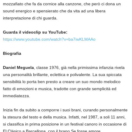
mozzafiato che fa da cornice alla canzone, che però ci dona un
sound energico e spensierato che da vita ad una libera
interpretazione di chi guarda.
Guarda il videoclip su YouTube:
https://www.youtube.com/watch?v=ba7iwKLMAAo
Biografia
Daniel Meguela
, classe 1976, già nella primissima infanzia rivela
una personalità brillante, eclettica e polivalente. La sua spiccata
sensibilità lo porta ben presto a creare un suo mondo melodico
fatto di emozioni e musica, tradotte con grande semplicità ed
immediatezza.
Inizia fin da subito a comporre i suoi brani, curando personalmente
la stesura del testo e della musica. Infatti, nel 1987, a soli 11 anni,
si classifica in prima posizione in un festival canoro in occasione di
El Clásico a Barcellona, con il brano Se fosse amore.