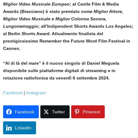
Miglior Video Musicale Europeo
; al Castle Film & Media
Awards (Bracciano) è stato premiato come
Miglior Attore,
Miglior Video Musicale e Miglior Colonna Sonora,
Lungometraggio
; all’Indipendent Shorts Awards Los Angeles;
al Berlin Shorts Award. Attualmente finalista del
prestigiosissimo Remember the Future Word Film Festival in
Cannes.
“Al di là del mare” è il nuovo singolo di Daniel Meguela
disponibile sulle piattaforme digitali di streaming e in
rotazione radiofonica da venerdì 6 settembre 2024.
Facebook
|
Instagram
Facebook
Twitter
Pinterest
LinkedIn