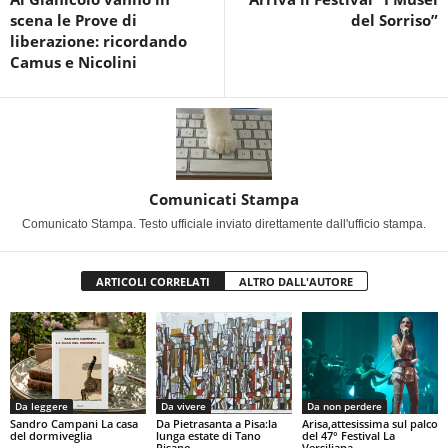
scena le Prove di
del Sorriso”
liberazione: ricordando
Camus e Nicolini
Comunicati Stampa
Comunicato Stampa. Testo ufficiale inviato direttamente dall'ufficio stampa.
ARTICOLI CORRELATI
ALTRO DALL'AUTORE
Da leggere
Da vivere
Da non perdere
Sandro Campani La casa
Da Pietrasanta a Pisa:la
Arisa,attesissima sul palco
del dormiveglia
lunga estate di Tano
del 47° Festival La
Pisano
Versiliana