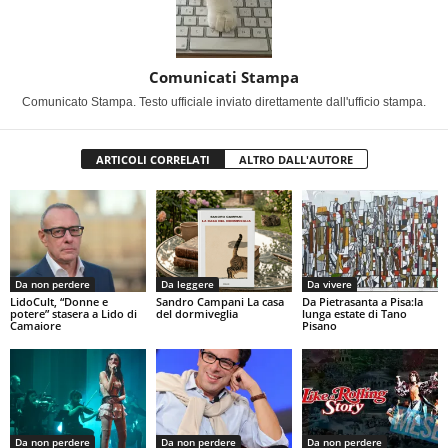
Comunicati Stampa
Comunicato Stampa. Testo ufficiale inviato direttamente dall'ufficio stampa.
ARTICOLI CORRELATI
ALTRO DALL'AUTORE
Da non perdere
Da leggere
Da vivere
LidoCult, “Donne e
Sandro Campani La casa
Da Pietrasanta a Pisa:la
potere” stasera a Lido di
del dormiveglia
lunga estate di Tano
Camaiore
Pisano
Da non perdere
Da non perdere
Da non perdere