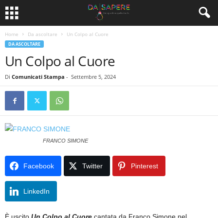
Home
Da ascoltare
Un Colpo al Cuore
DA ASCOLTARE
Un Colpo al Cuore
Di
Comunicati Stampa
-
Settembre 5, 2024
FRANCO SIMONE
Facebook
Twitter
Pinterest
LinkedIn
È uscito
Un Colpo al Cuore
cantata da Franco Simone nel