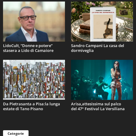
LidoCult, “Donne e potere”
Sandro Campani La casa del
stasera a Lido di Camaiore
dormiveglia
Da Pietrasanta a Pisa:la lunga
Arisa,attesissima sul palco
estate di Tano Pisano
del 47° Festival La Versiliana
Categorie