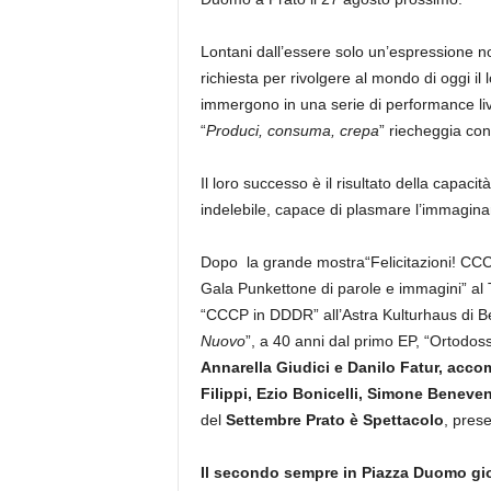
Lontani dall’essere solo un’espressione no
richiesta per rivolgere al mondo di oggi il 
immergono in una serie di performance live
“
Produci, consuma, crepa
” riecheggia con
Il loro successo è il risultato della capac
indelebile, capace di plasmare l’immaginar
Dopo la grande mostra“Felicitazioni! CCCP
Gala Punkettone di parole e immagini” al T
“CCCP in DDDR” all’Astra Kulturhaus di Berl
Nuovo
”, a 40 anni dal primo EP, “Ortodos
Annarella Giudici e Danilo Fatur, acc
Filippi, Ezio Bonicelli, Simone Beneven
del
Settembre Prato è Spettacolo
, pres
Il secondo sempre in Piazza Duomo gio