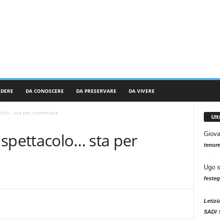
RDERE
DA CONOSCERE
DA PRESERVARE
DA VIVERE
colo… sta per cominciare
Ul
spettacolo… sta per
Giova
tenore
Ugo
festeg
Letizi
SADI