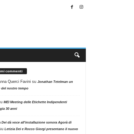
timi commenti
nna Querci Favini
su
Jonathan Tetelman un
 del nostro tempo
su
MEI Meeting delle Etichette Indipendenti
gia 30 anni
a Dei dà voce all'installazione sonora Agorà di
su
Letizia Dei e Rocco Giorgi presentano il nuovo