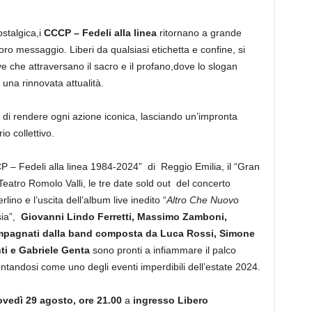
stalgica,i
CCCP – Fedeli alla linea
ritornano a grande
loro messaggio. Liberi da qualsiasi etichetta e confine, si
 che attraversano il sacro e il profano,dove lo slogan
 una rinnovata attualità.
ità di rendere ogni azione iconica, lasciando un’impronta
io collettivo.
 – Fedeli alla linea 1984-2024” di Reggio Emilia, il “Gran
eatro Romolo Valli, le tre date sold out del concerto
ino e l’uscita dell’album live inedito “
Altro Che Nuovo
sia”,
Giovanni Lindo Ferretti, Massimo Zamboni,
ompagnati dalla band composta da Luca Rossi, Simone
ti e Gabriele Genta
sono pronti a infiammare il palco
entandosi come uno degli eventi imperdibili dell’estate 2024.
vedì 29 agosto, ore 21.00
a
ingresso Libero