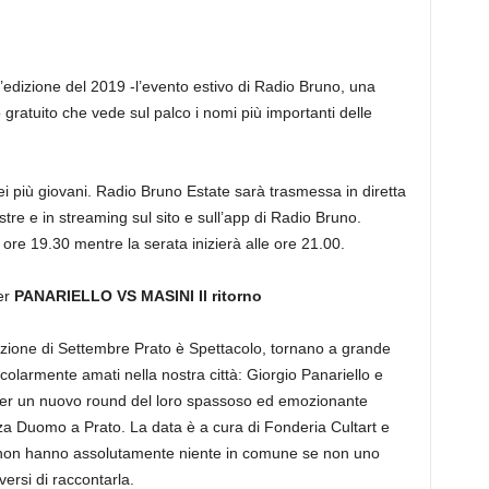
’edizione del 2019 -l’evento estivo di Radio Bruno, una
 gratuito che vede sul palco i nomi più importanti delle
i più giovani. Radio Bruno Estate sarà trasmessa in diretta
estre e in streaming sul sito e sull’app di Radio Bruno.
 ore 19.30 mentre la serata inizierà alle ore 21.00.
er
PANARIELLO VS MASINI
Il ritorno
dizione di Settembre Prato è Spettacolo, tornano a grande
ticolarmente amati nella nostra città: Giorgio Panariello e
er un nuovo round del loro spassoso ed emozionante
zza Duomo a Prato. La data è a cura di Fonderia Cultart e
non hanno assolutamente niente in comune se non uno
ersi di raccontarla.