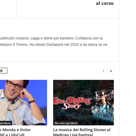
al corso
 pubblicato romanzi, saggi e storie per bambini. Collabora con la
otidiano Il Tirreno. Ha ideato DaSapere nel 2010 e da allora se ne
RE
perdere
Da non perdere
o Monda e Victor
La musica dei Rolling Stones al
di a LidoCult
Mediceo Live Festival