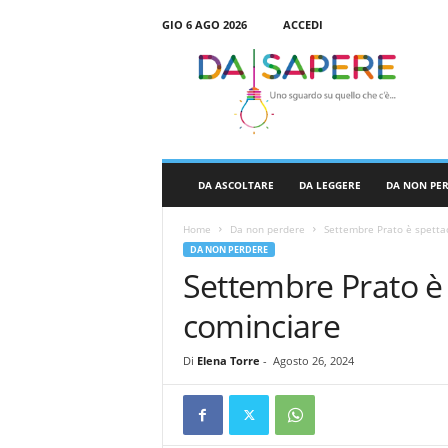
GIO 6 AGO 2026
ACCEDI
D
a
S
a
p
e
r
DA ASCOLTARE
DA LEGGERE
DA NON PE
e
Home
Da non perdere
Settembre Prato è spetta
DA NON PERDERE
Settembre Prato è 
cominciare
Di
Elena Torre
-
Agosto 26, 2024