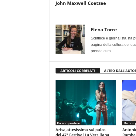
John Maxwell Coetzee
Elena Torre
Scrittrice e giornalista, ha
pagina della cultura del qu
prende cura.
ARTICOLI CORRELATI
ALTRO DALL'AUTO
Da non perdere
Da non 
Arisa,attesissima sul palco
Antoni
del 47° Festival La Versiliana
Rambal