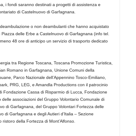
a, i fondi saranno destinati a progetti di assistenza e
olontariato di Castelnuovo di Garfagnana.
di deambulazione o non deambulanti che hanno acquistato
di Piazza delle Erbe a Castelnuovo di Garfagnana (info tel.
no 48 ore di anticipo un servizio di trasporto dedicato
sinergia tra Regione Toscana, Toscana Promozione Turistica,
San Romano in Garfagnana, Unione Comuni della
puane, Parco Nazionale dell’Appennino Tosco-Emiliano,
ark, PRG, LEG, e Amandla Productions con il patrocinio
to di Fondazione Cassa di Risparmio di Lucca, Fondazione
o delle associazioni del Gruppo Volontario Comunale di
vo di Garfagnana, del Gruppo Volontari Fortezza delle
o di Garfagnana e degli Autieri d’Italia – Sezione
o ristoro della Fortezza di Mont’Alfonso.