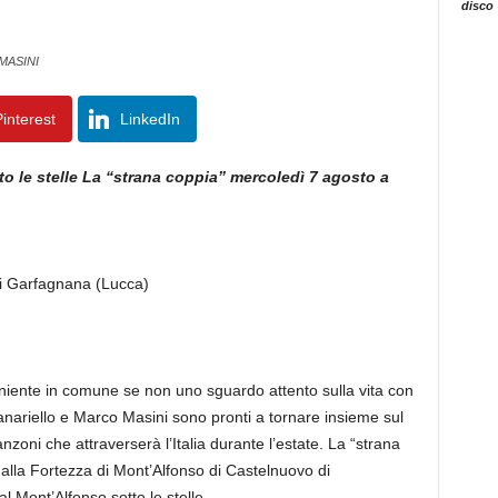
disco
MASINI
interest
LinkedIn
o le stelle
La “strana coppia” mercoledì 7 agosto a
di Garfagnana (Lucca)
ente in comune se non uno sguardo attento sulla vita con
anariello e Marco Masini sono pronti a tornare insieme sul
nzoni che attraverserà l’Italia durante l’estate. La “strana
alla Fortezza di Mont’Alfonso di Castelnuovo di
l Mont’Alfonso sotto le stelle.