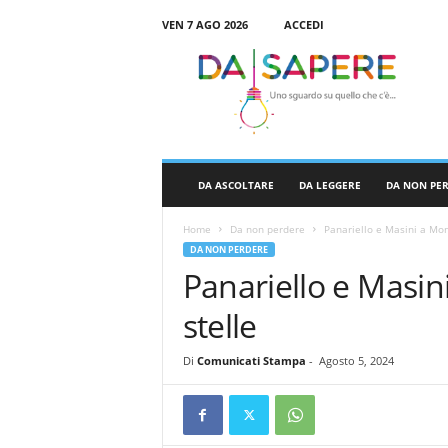
VEN 7 AGO 2026
ACCEDI
D
a
S
a
p
e
r
DA ASCOLTARE
DA LEGGERE
DA NON PE
e
Home
Da non perdere
Panariello e Masini a Mont
DA NON PERDERE
Panariello e Masini
stelle
Di
Comunicati Stampa
-
Agosto 5, 2024