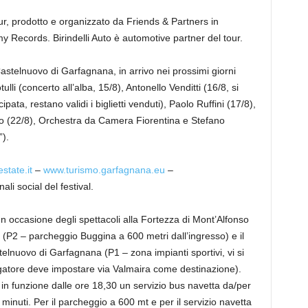
ur, prodotto e organizzato da Friends & Partners in
Records. Birindelli Auto è automotive partner del tour.
astelnuovo di Garfagnana, in arrivo nei prossimi giorni
lli (concerto all’alba, 15/8), Antonello Venditti (16/8, si
ipata, restano validi i biglietti venduti), Paolo Ruffini (17/8),
o (22/8), Orchestra da Camera Fiorentina e Stefano
”).
tate.it
–
www.turismo.garfagnana.eu
–
ali social del festival.
casione degli spettacoli alla Fortezza di Mont’Alfonso
a (P2 – parcheggio Buggina a 600 metri dall’ingresso) e il
elnuovo di Garfagnana (P1 – zona impianti sportivi, vi si
vigatore deve impostare via Valmaira come destinazione).
in funzione dalle ore 18,30 un servizio bus navetta da/per
minuti. Per il parcheggio a 600 mt e per il servizio navetta