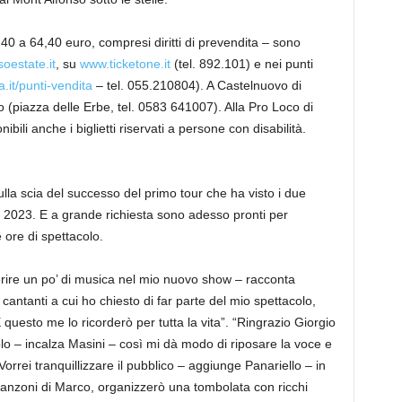
9,40 a 64,40 euro, compresi diritti di prevendita – sono
oestate.it
, su
www.ticketone.it
(tel. 892.101) e nei punti
.it/punti-vendita
– tel. 055.210804). A Castelnuovo di
(piazza delle Erbe, tel. 0583 641007). Alla Pro Loco di
li anche i biglietti riservati a persone con disabilità.
sulla scia del successo del primo tour che ha visto i due
del 2023. E a grande richiesta sono adesso pronti per
e ore di spettacolo.
erire un po’ di musica nel mio nuovo show – racconta
 cantanti a cui ho chiesto di far parte del mio spettacolo,
questo me lo ricorderò per tutta la vita”. “Ringrazio Giorgio
olo – incalza Masini – così mi dà modo di riposare la voce e
Vorrei tranquillizzare il pubblico – aggiunge Panariello – in
anzoni di Marco, organizzerò una tombolata con ricchi