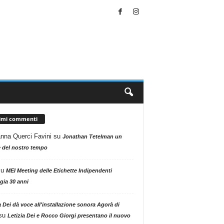
timi commenti
nna Querci Favini
su
Jonathan Tetelman un
 del nostro tempo
su
MEI Meeting delle Etichette Indipendenti
gia 30 anni
a Dei dà voce all'installazione sonora Agorà di
su
Letizia Dei e Rocco Giorgi presentano il nuovo