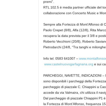
premi”.
RTL 102.5 è media partner ufficiale del to
collaborazione con Concerto Music e Momy 
Sempre alla Fortezza di Mont’Alfonso di C
Paolo Crepet (8/8), Alfa (12/8), Rita Marcotu
recupera la data prevista per il 3/8 e postic
Roberto Vecchioni (20/8), Roberto Savian
Pietrodarchi (24/8, “Tra tanghi e milonghe
Info tel. 0583 641007 –
www.montalfonsoes
www.castelnuovogarfagnana.org
e sui can
PARCHEGGI, NAVETTE, INDICAZIONI – In oc
sono disponibili i parcheggi della Fortezz
parcheggio di piazzale C. Chiappini a Cast
accede da via Valmaira, chi utilizza il na
Dal parcheggio di piazzale Chiappini P1 è 
la Fortezza di Mont’Alfonso, frequenza 15 