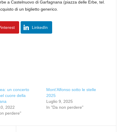
Erbe a Castelnuovo di Garfagnana (piazza delle Erbe, tel.
quisto di un biglietto generico.
interest
LinkedIn
ea: un concerto
Mont’Alfonso sotto le stelle
nel cuore della
2025
ana
Luglio 9, 2025
10, 2022
In "Da non perdere"
on perdere"