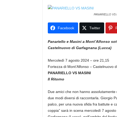
PANARIELLO VS 
Facebook
Twitter
P
Panariello e Masini a Mont’Alfonso sott
Castelnuovo di Garfagnana (Lucca)
Mercoledì 7 agosto 2024 – ore 21,15
Fortezza di Mont’Alfonso – Castelnuovo 
PANARIELLO VS MASINI
Il Ritorno
Due amici che non hanno assolutamente ni
due modi diversi di raccontarla. Giorgio P
palco, per una nuova sfida fra battute e ca
coppia” sarà in scena mercoledì 7 agosto 
Garfagnana (Lucca), nell’ambito del festiva