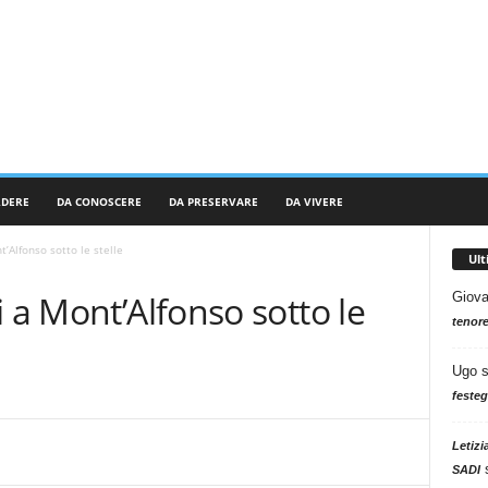
RDERE
DA CONOSCERE
DA PRESERVARE
DA VIVERE
’Alfonso sotto le stelle
Ul
 a Mont’Alfonso sotto le
Giova
tenore
Ugo
festeg
Letizi
SADI