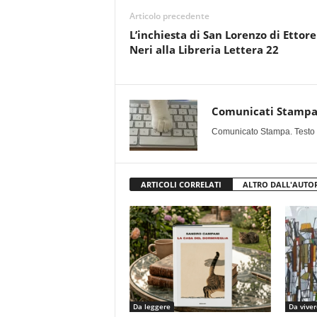
Articolo precedente
L’inchiesta di San Lorenzo di Ettore
Neri alla Libreria Lettera 22
Comunicati Stamp
Comunicato Stampa. Testo uff
ARTICOLI CORRELATI
ALTRO DALL'AUTO
Da leggere
Da viver