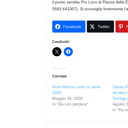
il punto vendita Pro Loco di Piazza delle 
0583 641007). Si sconsiglia fortemente l’ac
Facebook
Twitter
P
Condividi:
Correlati
Mont’Alfonso sotto le stelle
Danilo R
2026
all’alba 
Maggio 28, 2026
Garfagn
In "Da non perdere"
Agosto 
In "Da n