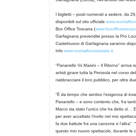
I biglietti – posti numerati a sedere, da 2
disponibili sul sito ufficiale
www.montalfons
Box Office Toscana (
www.boxofficetoscana
Garfagnana prevendite presso la Pro Loco 
Castelnuovo di Garfagnana saranno disponibi
Info
www.montalfonsoestate.it
.
“Panariello Vs Masini – Il Ritorno” arriva 
artisti girare tutta la Penisola nel corso 
riabbracciare il loro pubblico, per oltre du
“È da tempo che sentivo l’esigenza di ins
Panariello – e sono contento che, fra tanti
Marco sia stato l’unico che ha detto sì… E 
per aver accettato l’invito nel mio spettac
fa due battute fra una canzone e l’altra”. “
questo mio nuovo spettacolo, durante le c