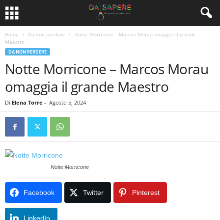
Home
Da non perdere
Notte Morricone – Marcos Morau omaggia il grande
Maestro
DA NON PERDERE
Notte Morricone – Marcos Morau
omaggia il grande Maestro
Di
Elena Torre
-
Agosto 5, 2024
Notte Morricone
Facebook
Twitter
Pinterest
LinkedIn