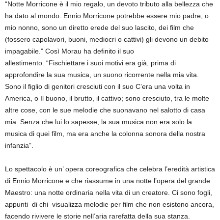
“Notte Morricone è il mio regalo, un devoto tributo alla bellezza che
ha dato al mondo. Ennio Morricone potrebbe essere mio padre, o
mio nonno, sono un diretto erede del suo lascito, dei film che
(fossero capolavori, buoni, mediocri o cattivi) gli devono un debito
impagabile.” Così Morau ha definito il suo
allestimento. “Fischiettare i suoi motivi era già, prima di
approfondire la sua musica, un suono ricorrente nella mia vita.
Sono il figlio di genitori cresciuti con il suo C’era una volta in
America, o Il buono, il brutto, il cattivo; sono cresciuto, tra le molte
altre cose, con le sue melodie che suonavano nel salotto di casa
mia. Senza che lui lo sapesse, la sua musica non era solo la
musica di quei film, ma era anche la colonna sonora della nostra
infanzia”.
Lo spettacolo è un’ opera coreografica che celebra l’eredità artistica
di Ennio Morricone e che riassume in una notte l’opera del grande
Maestro: una notte ordinaria nella vita di un creatore. Ci sono fogli,
appunti di chi visualizza melodie per film che non esistono ancora,
facendo rivivere le storie nell’aria rarefatta della sua stanza.