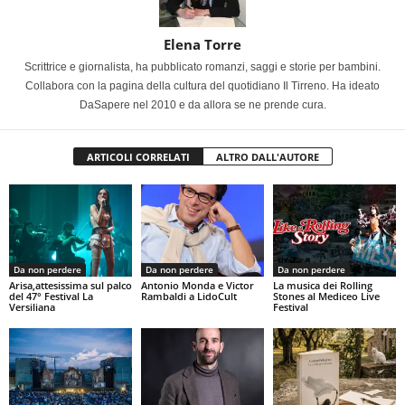
Elena Torre
Scrittrice e giornalista, ha pubblicato romanzi, saggi e storie per bambini.
Collabora con la pagina della cultura del quotidiano Il Tirreno. Ha ideato
DaSapere nel 2010 e da allora se ne prende cura.
ARTICOLI CORRELATI
ALTRO DALL'AUTORE
Da non perdere
Da non perdere
Da non perdere
Arisa,attesissima sul palco
Antonio Monda e Victor
La musica dei Rolling
del 47° Festival La
Rambaldi a LidoCult
Stones al Mediceo Live
Versiliana
Festival