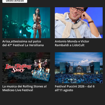
Ultimi Articoli
Arisa,attesissima sul palco
Antonio Monda e Victor
del 47° Festival La Versiliana
Rambaldi a LidoCult
La musica dei Rolling Stones al
Festival Puccini 2026 – dal 6
Mediceo Live Festival
all’11 agosto