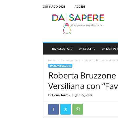
GIO 6 AGO 2026
ACCEDI
D
a
S
a
p
e
r
DA ASCOLTARE
DA LEGGERE
DA NON PE
e
Home
Da non perdere
Roberta Bruzzone al 45° F
DA NON PERDERE
Roberta Bruzzone a
Versiliana con “Fa
Di
Elena Torre
-
Luglio 27, 2024