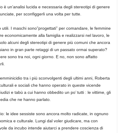
olo è un’analisi lucida e necessaria degli stereotipi di genere
ciate, per sconfiggerli una volta per tutte.
o utili. I maschi sono”progettati” per comandare, le femmine
e economicamente alla famiglia e realizzarsi nel lavoro, le
lo alcuni degli stereotipi di genere più comuni che ancora
iano in gran parte retaggi di un passato ormai superato?
enere sono tra noi, ogni giorno. E no, non sono affatto
li.
 femminicidio tra i più sconvolgenti degli ultimi anni, Roberta
culturali e sociali che hanno operato in queste vicende
iudizi e tabù a cui hanno obbedito un po’ tutti : le vittime, gli
 media che ne hanno parlato.
o: le idee sessiste sono ancora molto radicate, in ognuno
onomica e culturale. Lungi dal voler giudicare, ma con
vole da incubo intende aiutarci a prendere coscienza di