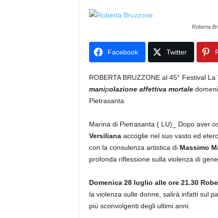
Roberta B
Facebook
Twitter
P
ROBERTA BRUZZONE al 45° Festival La Ve
mani
p
olazione affettiva mortale
domenica
Pietrasanta
Marina di Pietrasanta ( LU)_ Dopo aver os
Versiliana
accoglie nel suo vasto ed eter
con la consulenza artistica di
Massimo Ma
profonda riflessione sulla violenza di gene
Domenica 28 luglio alle ore 21.30 Robe
la violenza sulle donne, salirà infatti sul p
più sconvolgenti degli ultimi anni.