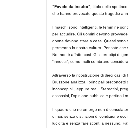
“
Favole da Incubo”
, titolo dello spettac
che hanno provocato queste tragedie annun
I maschi sono intelligenti, le femmine son
per accudire. Gli uomini devono provveder
donne devono stare a casa. Questi sono so
permeano la nostra cultura. Pensate che s
No, non è affatto così. Gli stereotipi di g
“innocui”, come molti sembrano considerar
Attraverso la ricostruzione di dieci casi di
Bruzzone analizza i principali preconcetti 
inconcepibili, eppure reali. Stereotipi, preg
assassini, l’opinione pubblica e perfino i
Il quadro che ne emerge non è consolatori
di noi, senza distinzioni di condizione ec
lucidità e senza fare sconti a nessuno, Fa