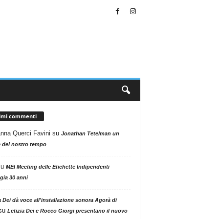
timi commenti
nna Querci Favini
su
Jonathan Tetelman un
 del nostro tempo
su
MEI Meeting delle Etichette Indipendenti
gia 30 anni
a Dei dà voce all'installazione sonora Agorà di
su
Letizia Dei e Rocco Giorgi presentano il nuovo