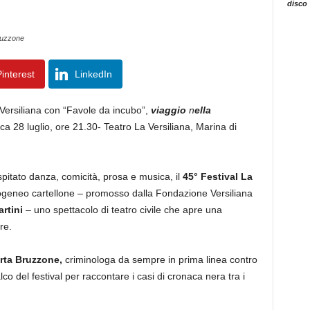
disco
ruzzone
interest
LinkedIn
rsiliana con “Favole da incubo”,
viaggio
n
ella
 28 luglio, ore 21.30- Teatro La Versiliana, Marina di
pitato danza, comicità, prosa e musica, il
45° Festival La
ogeneo cartellone – promosso dalla Fondazione Versiliana
rtini
– uno spettacolo di teatro civile che apre una
re.
rta Bruzzone,
criminologa da sempre in prima linea contro
alco del festival per raccontare i casi di cronaca nera tra i