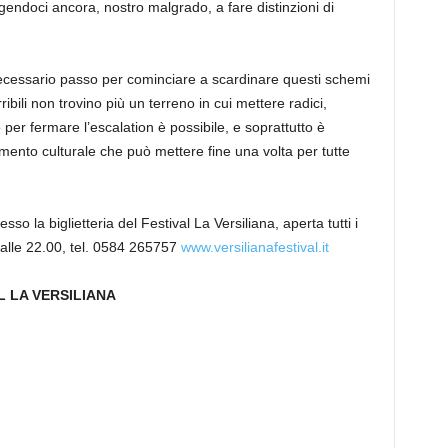
ngendoci ancora, nostro malgrado, a fare distinzioni di
necessario passo per cominciare a scardinare questi schemi
ibili non trovino più un terreno in cui mettere radici,
 per fermare l’escalation è possibile, e soprattutto è
ento culturale che può mettere fine una volta per tutte
sso la biglietteria del Festival La Versiliana, aperta tutti i
0 alle 22.00, tel. 0584 265757
www.versilianafestival.it
L LA VERSILIANA