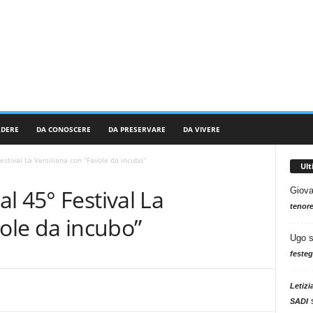
RDERE
DA CONOSCERE
DA PRESERVARE
DA VIVERE
estival La Versiliana con “Favole da incubo”
Ul
l 45° Festival La
Giova
tenore
vole da incubo”
Ugo
festeg
Letizi
SADI