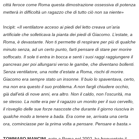
città feroce come Roma questa dimostrazione ossessiva di potenza
metterà in difficoltà un ragazzo che di tutto ciò non sa niente
»
Incipit: «
Il ventilatore acceso ai piedi del letto creava un’aria
artificiale che solleticava la pianta dei piedi di Giacomo. L’estate, a
Roma, è devastante. Non ti permette di respirare per più di qualche
minuto senza, ad un certo punto, farti pensare di stare per morire
soffocato. Il sole ti entra in bocca e senti i suoi raggi raggiungere il
pancreas per poi allungarsi verso le gambe, che diventano bollenti.
Senza ventilatore, una notte d’estate a Roma, rischi di morire.
Giacomo era sempre stato un insonne. Il buio lo spaventava, certo,
ma non era questo il suo problema. A non fargli chiudere occhio,
già dall’età di nove anni, era altro. Non il caldo, non l’oscurità, ma
se stesso. La notte era per il ragazzo un monito per il suo cervello,
il risveglio delle sue forze nascoste che durante il giorno riusciva in
qualche modo a tenere a bada. Era come se, arrivata una certa
ora, cominciasse per la prima volta a pensare. Pensare e basta
.»
TOMMASO MANCINI,
nato a Roma nel 2002, ha frequentato il