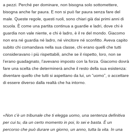
a pezzi. Perché per dominare, non bisogna solo sottomettere,
bisogna anche far paura. E non si può far paura senza fare del
male. Queste regole, questi ruoli, sono chiari già dai primi anni di
scuola. È come una partita continua a guardie e ladri, dove chi è
guardia non vale niente, e chi è ladro, è il re del mondo. Giacomo
non era né guardia né ladro, né vincitore né sconfitto. Aveva capito
subito chi comandava nella sua classe, chi erano quelli che tutti
consideravano i più rispettabili, anche se il rispetto, loro, non se
l’erano guadagnato, l’avevano imposto con la forza. Giacomo dovrà
fare una scelta che determinerà anche il resto della sua esistenza:
diventare quello che tutti si aspettano da lui, un “uomo”, o accettare
di essere diverso dalla realtà che ha intorno.
«
Non c’è un tribunale che ti elegga uomo, una sentenza definitiva
per cui tu, da un certo momento in poi, lo sei e basta. È un
percorso che può durare un giorno, un anno, tutta la vita. In una