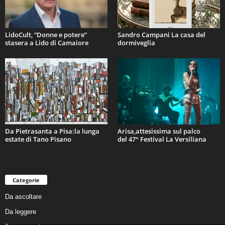
LidoCult, “Donne e potere”
Sandro Campani La casa del
stasera a Lido di Camaiore
dormiveglia
Da Pietrasanta a Pisa:la lunga
Arisa,attesissima sul palco
estate di Tano Pisano
del 47° Festival La Versiliana
Categorie
Da ascoltare
Da leggere