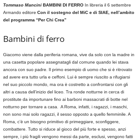
Tommaso Mancini
BAMBINI DI FERRO
In libreria il 6 settembre
Armando editore
Con il sostegno del MiC e di SIAE, nell’ambito
del programma “Per Chi Crea”
Bambini di ferro
Giacomo viene dalla periferia romana, vive da solo con la madre in
una casetta popolare assegnatagli dal comune quando lei stava
ancora con suo padre. Il primo esempio di uomo che si è ritrovato
ad avere era tutto urla e ceffoni. Lui è sempre riuscito a rifugiarsi
nel suo piccolo mondo, ma ora è costretto a confrontarsi con gli
altri a causa dell’inizio del liceo. Tra ronde notturne in cerca di
prostitute da importunare fino ai barboni massacrati di botte nel
notturno per tornare a casa. A Roma, infatti, i ragazzi, i maschi,
non sono mai solo ragazzi, il sesso opposto a quello femminile. A
Roma, c’è un bisogno primitivo di primeggiare, sconfiggere,
combattere. Tutto si riduce al gioco del più forte e spesso, anzi
sempre, i più fragili vengono messi da parte, esclusi, vengono fatti