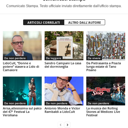
Comunicato Stampa. Testo ufficiale inviato direttamente dall'ufficio stampa.
ARTICOLI CORRELATI
ALTRO DALL'AUTORE
Da non perdere
Da leggere
Da vivere
LidoCult, “Donne e
Sandro Campani La casa
Da Pietrasanta a Pisa:la
potere” stasera a Lido di
del dormiveglia
lunga estate di Tano
Camaiore
Pisano
Da non perdere
Da non perdere
Da non perdere
Arisa,attesissima sul palco
Antonio Monda e Victor
La musica dei Rolling
del 47° Festival La
Rambaldi a LidoCult
Stones al Mediceo Live
Versiliana
Festival