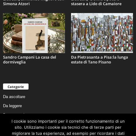
Simona Atzori
stasera a Lido di Camaiore
Sandro Campani La casa del
Da Pietrasanta a Pisa:la lunga
dormiveglia
estate di Tano Pisano
Categorie
Da ascoltare
Da leggere
Da non perdere
I cookie sono importanti per il corretto funzionamento di un
Da conoscere
sito. Utilizziamo i cookie sia tecnici che di terze parti per
Da preservare
migliorare la tua esperienza, ad esempio per ricordare i dati