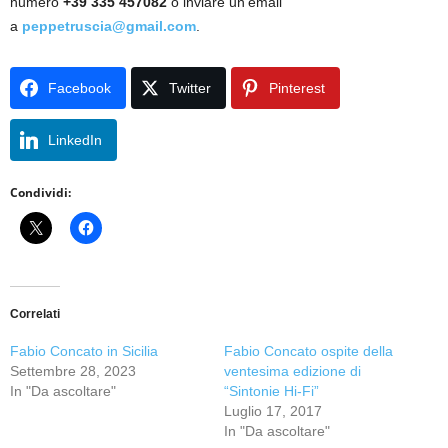
numero
+39
335 457082
o inviare un’email
a
peppetruscia@gmail.com
.
Facebook
Twitter
Pinterest
LinkedIn
Condividi:
Correlati
Fabio Concato in Sicilia
Fabio Concato ospite della
Settembre 28, 2023
ventesima edizione di
In "Da ascoltare"
“Sintonie Hi-Fi”
Luglio 17, 2017
In "Da ascoltare"