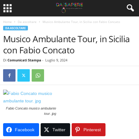
Home
Da ascoltare
Musico Ambulante Tour, in Sicilia con Fabio Concato
DA ASCOLTARE
Musico Ambulante Tour, in Sicilia
con Fabio Concato
Di
Comunicati Stampa
-
Luglio 9, 2024
Fabio Concato musico ambulante
tour. jpg
Facebook
Twitter
Pinterest