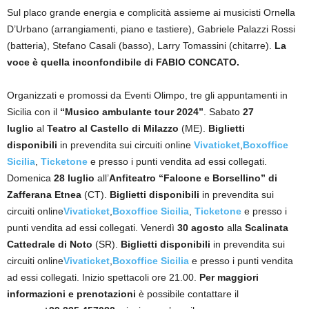
Sul placo grande energia e complicità assieme ai musicisti Ornella
D’Urbano (arrangiamenti, piano e tastiere), Gabriele Palazzi Rossi
(batteria), Stefano Casali (basso), Larry Tomassini (chitarre).
La
voce è quella inconfondibile di FABIO CONCATO.
Organizzati e promossi da Eventi Olimpo, tre gli appuntamenti in
Sicilia con il
“Musico ambulante tour 2024”
. Sabato
27
luglio
al
Teatro al Castello di Milazzo
(ME).
Biglietti
disponibili
in prevendita sui circuiti online
Vivaticket
,
Boxoffice
Sicilia
,
Ticketone
e presso i punti vendita ad essi collegati.
Domenica
28 luglio
all’
Anfiteatro “Falcone e Borsellino” di
Zafferana Etnea
(CT).
Biglietti disponibili
in prevendita sui
circuiti online
Vivaticket
,
Boxoffice Sicilia
,
Ticketone
e presso i
punti vendita ad essi collegati. Venerdì
30 agosto
alla
Scalinata
Cattedrale di Noto
(SR).
Biglietti disponibili
in prevendita sui
circuiti online
Vivaticket
,
Boxoffice Sicilia
e presso i punti vendita
ad essi collegati. Inizio spettacoli ore 21.00.
Per maggiori
informazioni e prenotazioni
è possibile contattare il