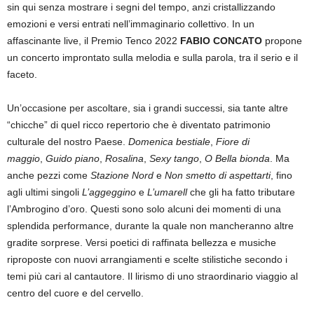
sin qui senza mostrare i segni del tempo, anzi cristallizzando
emozioni e versi entrati nell’immaginario collettivo. In un
affascinante live, il Premio Tenco 2022
FABIO CONCATO
propone
un concerto improntato sulla melodia e sulla parola, tra il serio e il
faceto.
Un’occasione per ascoltare, sia i grandi successi, sia tante altre
“chicche” di quel ricco repertorio che è diventato patrimonio
culturale del nostro Paese.
Domenica bestiale
,
Fiore di
maggio
,
Guido piano
,
Rosalina
,
Sexy tango
,
O Bella bionda
. Ma
anche pezzi come
Stazione Nord
e
Non smetto di aspettarti
, fino
agli ultimi singoli
L’aggeggino
e
L’umarell
che gli ha fatto tributare
l’Ambrogino d’oro. Questi sono solo alcuni dei momenti di una
splendida performance, durante la quale non mancheranno altre
gradite sorprese. Versi poetici di raffinata bellezza e musiche
riproposte con nuovi arrangiamenti e scelte stilistiche secondo i
temi più cari al cantautore. Il lirismo di uno straordinario viaggio al
centro del cuore e del cervello.