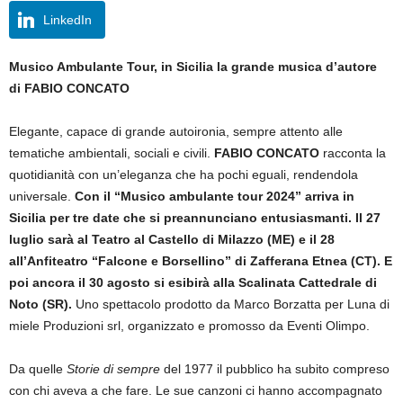
LinkedIn
Musico Ambulante Tour, in Sicilia la grande musica d’autore
di FABIO CONCATO
Elegante, capace di grande autoironia, sempre attento alle
tematiche ambientali, sociali e civili.
FABIO CONCATO
racconta la
quotidianità con un’eleganza che ha pochi eguali, rendendola
universale.
Con il “Musico ambulante tour 2024” arriva in
Sicilia per tre date che si preannunciano entusiasmanti.
Il 27
luglio sarà al Teatro al Castello di Milazzo (ME) e il 28
all’Anfiteatro “Falcone e Borsellino” di Zafferana Etnea (CT). E
poi ancora il 30 agosto si esibirà alla Scalinata Cattedrale di
Noto (SR).
Uno spettacolo prodotto da Marco Borzatta per Luna di
miele Produzioni srl, organizzato e promosso da Eventi Olimpo.
Da quelle
Storie di sempre
del 1977 il pubblico ha subito compreso
con chi aveva a che fare. Le sue canzoni ci hanno accompagnato