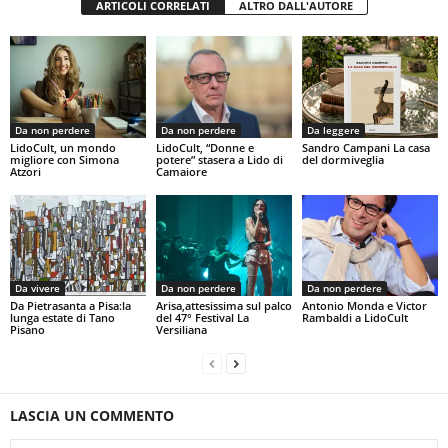
ARTICOLI CORRELATI
ALTRO DALL'AUTORE
Da non perdere
Da non perdere
Da leggere
LidoCult, un mondo
LidoCult, “Donne e
Sandro Campani La casa
migliore con Simona
potere” stasera a Lido di
del dormiveglia
Atzori
Camaiore
Da vivere
Da non perdere
Da non perdere
Da Pietrasanta a Pisa:la
Arisa,attesissima sul palco
Antonio Monda e Victor
lunga estate di Tano
del 47° Festival La
Rambaldi a LidoCult
Pisano
Versiliana
LASCIA UN COMMENTO